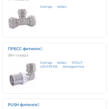
Comap
Valtec
ПРЕСС фитинги
384 товара
Comap
Valtec
STOUT
USYSTEMS
Valvogamma
PUSH фитинги