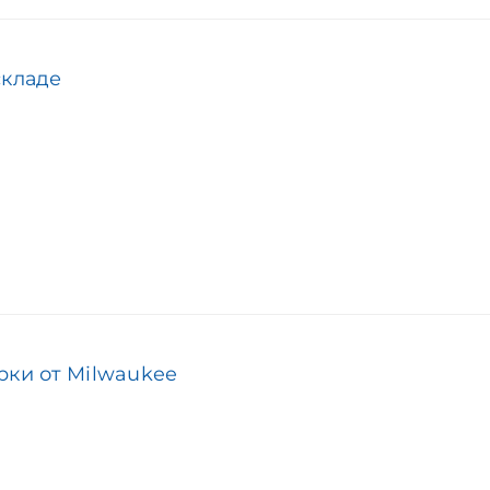
складе
рки от Milwaukee