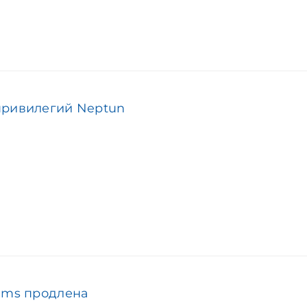
привилегий Neptun
ems продлена