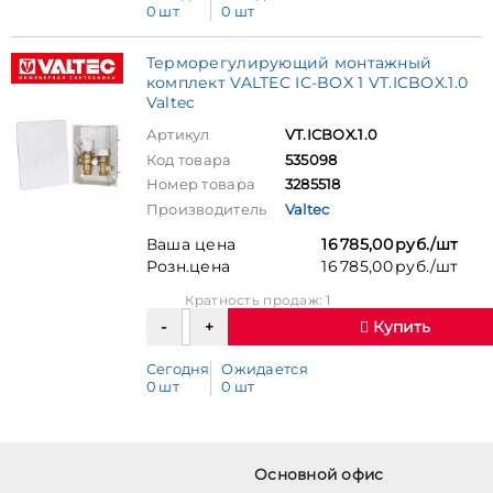
0 шт
0 шт
Терморегулирующий монтажный
комплект VALTEC IC-BOX 1 VT.ICBOX.1.0
Valtec
Артикул
VT.ICBOX.1.0
Код товара
535098
Номер товара
3285518
Производитель
Valtec
Ваша цена
16 785,00 руб./шт
Розн.цена
16 785,00 руб./шт
Кратность продаж: 1
Купить
Сегодня
Ожидается
0 шт
0 шт
Основной офис