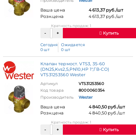
Производитель
Wester
Ваша цена
4 613,37 руб./шт
Розн.цена
4 613,37 руб./шт
Кратность продаж: 1
Купить
Сегодня
Ожидается
0 шт
0 шт
Клапан термост. VTS3, 35-60
(DN25,Kvs2,5,PN10,НР 1",ГВ-СО)
VTS31253560 Wester
Артикул
VTS31253560
Код товара
8000060354
Производитель
Wester
Ваша цена
4 840,50 руб./шт
Розн.цена
4 840,50 руб./шт
Кратность продаж: 1
Купить