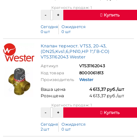
Кратность продаж: 1
Купить
Сегодня
Ожидается
0 шт
0 шт
Клапан термост. VTS3, 20-43,
(DN25,Kvs1,6,PN10,НР 1",ГВ-СО)
VTS31162043 Wester
Артикул
VTS31162043
Код товара
8000061813
Производитель
Wester
Ваша цена
4 613,37 руб./шт
Розн.цена
4 613,37 руб./шт
Кратность продаж: 1
Купить
Сегодня
Ожидается
2 шт
0 шт