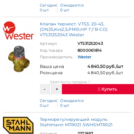
Сегодня
Ожидается
0 шт
0 шт
Клапан термост. VTS3, 20-43,
(DN25,Kvs2,5,PN10,НР 1",ГВ-СО)
VTS31252043 Wester
Артикул
VTS31252043
Код товара
8000061814
Производитель
Wester
Ваша цена
4 840,50 руб./шт
Розн.цена
4 840,50 руб./шт
Кратность продаж: 1
Купить
Сегодня
Ожидается
0 шт
0 шт
Терморегулирующий модуль
Stahlmann MTR021 SWHSMTR021
Артикул
2272657