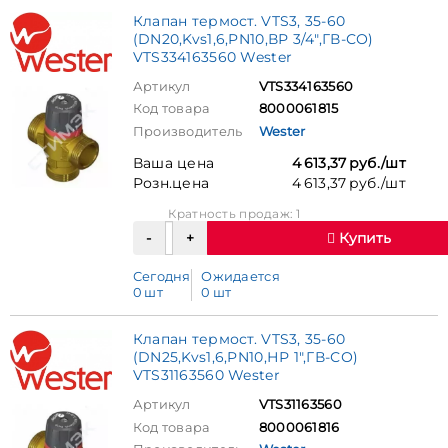
Клапан термост. VTS3, 35-60
(DN20,Kvs1,6,PN10,ВР 3/4",ГВ-СО)
VTS334163560 Wester
Артикул
VTS334163560
Код товара
8000061815
Производитель
Wester
Ваша цена
4 613,37 руб./шт
Розн.цена
4 613,37 руб./шт
Кратность продаж: 1
Купить
Сегодня
Ожидается
0 шт
0 шт
Клапан термост. VTS3, 35-60
(DN25,Kvs1,6,PN10,НР 1",ГВ-СО)
VTS31163560 Wester
Артикул
VTS31163560
Код товара
8000061816