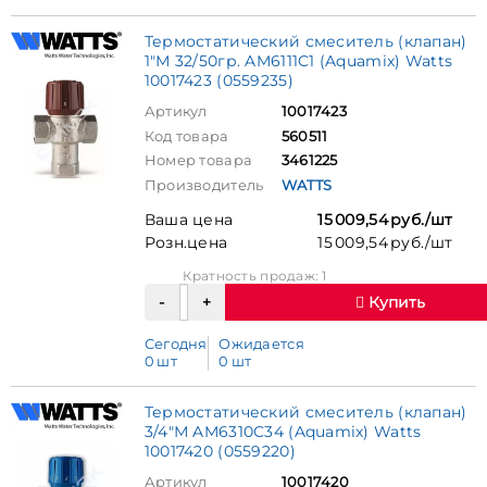
Термостатический смеситель (клапан)
1"М 32/50гр. AM6111C1 (Aquamix) Watts
10017423 (0559235)
Артикул
10017423
Код товара
560511
Номер товара
3461225
Производитель
WATTS
Ваша цена
15 009,54 руб./шт
Розн.цена
15 009,54 руб./шт
Кратность продаж: 1
Купить
Сегодня
Ожидается
0 шт
0 шт
Термостатический смеситель (клапан)
3/4"М AM6310C34 (Aquamix) Watts
10017420 (0559220)
Артикул
10017420