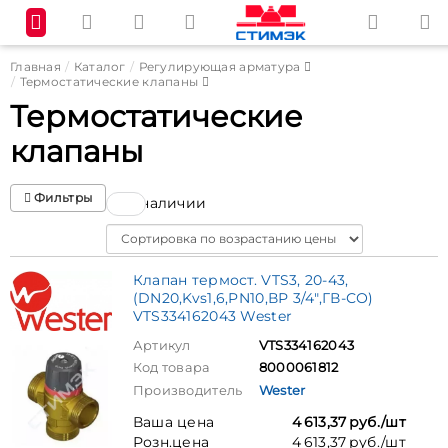
Главная
Каталог
Регулирующая арматура
Термостатические клапаны
Термостатические
клапаны
Фильтры
В наличии
Sort
Клапан термост. VTS3, 20-43,
(DN20,Kvs1,6,PN10,ВР 3/4",ГВ-СО)
VTS334162043 Wester
Артикул
VTS334162043
Код товара
8000061812
Производитель
Wester
Ваша цена
4 613,37 руб./шт
Розн.цена
4 613,37 руб./шт