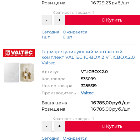
Розн.цена
16 729,23 руб./шт
Кратность продаж: 1
Купить
Сегодня
Ожидается
1 шт
0 шт
Терморегулирующий монтажный
комплект VALTEC IC-BOX 2 VT.ICBOX.2.0
Valtec
Артикул
VT.ICBOX.2.0
Код товара
535099
Номер товара
3285519
Производитель
Valtec
Ваша цена
16 785,00 руб./шт
Розн.цена
16 785,00 руб./шт
Кратность продаж: 1
Купить
Сегодня
Ожидается