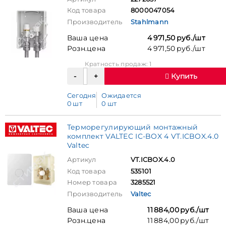
Код товара
8000047054
Производитель
Stahlmann
Ваша цена
4 971,50 руб./шт
Розн.цена
4 971,50 руб./шт
Кратность продаж: 1
Купить
Сегодня
Ожидается
0 шт
0 шт
Терморегулирующий монтажный
комплект VALTEC IC-BOX 4 VT.ICBOX.4.0
Valtec
Артикул
VT.ICBOX.4.0
Код товара
535101
Номер товара
3285521
Производитель
Valtec
Ваша цена
11 884,00 руб./шт
Розн.цена
11 884,00 руб./шт