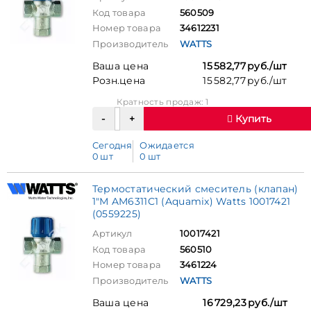
Код товара
560509
Номер товара
34612231
Производитель
WATTS
Ваша цена
15 582,77 руб./шт
Розн.цена
15 582,77 руб./шт
Кратность продаж: 1
Купить
Сегодня
Ожидается
0 шт
0 шт
Термостатический смеситель (клапан)
1"М AM6311C1 (Aquamix) Watts 10017421
(0559225)
Артикул
10017421
Код товара
560510
Номер товара
3461224
Производитель
WATTS
Ваша цена
16 729,23 руб./шт