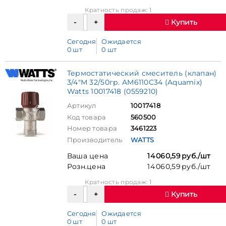
Кратность продаж: 1
Купить
Сегодня
Ожидается
0 шт
0 шт
Термостатический смеситель (клапан)
3/4"М 32/50гр. AM6110C34 (Aquamix)
Watts 10017418 (0559210)
Артикул
10017418
Код товара
560500
Номер товара
3461223
Производитель
WATTS
Ваша цена
14 060,59 руб./шт
Розн.цена
14 060,59 руб./шт
Кратность продаж: 1
Купить
Сегодня
Ожидается
0 шт
0 шт