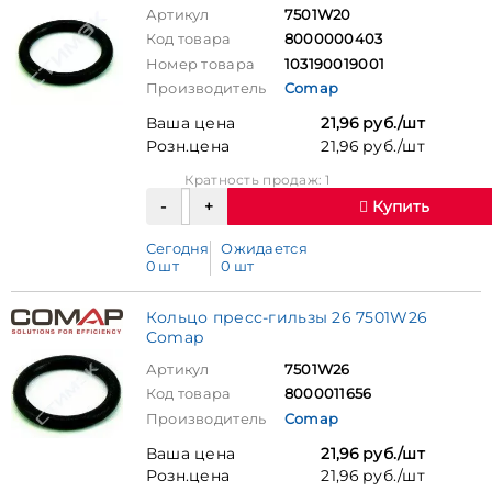
Артикул
7501W20
Код товара
8000000403
Номер товара
103190019001
Производитель
Comap
Ваша цена
21,96 руб./шт
Розн.цена
21,96 руб./шт
Кратность продаж: 1
Купить
Сегодня
Ожидается
0 шт
0 шт
Кольцо пресс-гильзы 26 7501W26
Comap
Артикул
7501W26
Код товара
8000011656
Производитель
Comap
Ваша цена
21,96 руб./шт
Розн.цена
21,96 руб./шт