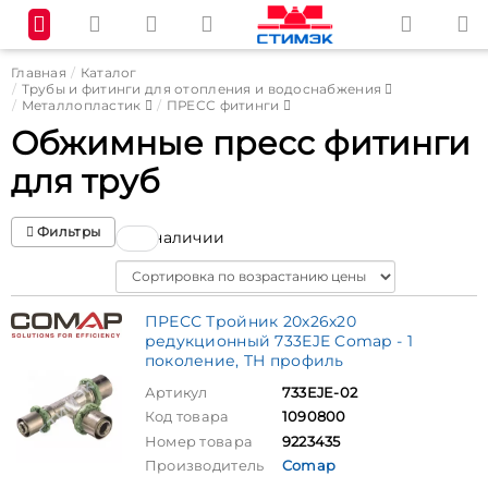
Главная
Каталог
Трубы и фитинги для отопления и водоснабжения
Металлопластик
ПРЕСС фитинги
Обжимные пресс фитинги
для труб
Фильтры
В наличии
Sort
ПРЕСС Тройник 20х26х20
редукционный 733EJE Comap - 1
поколение, TH профиль
Артикул
733EJE-02
Код товара
1090800
Номер товара
9223435
Производитель
Comap