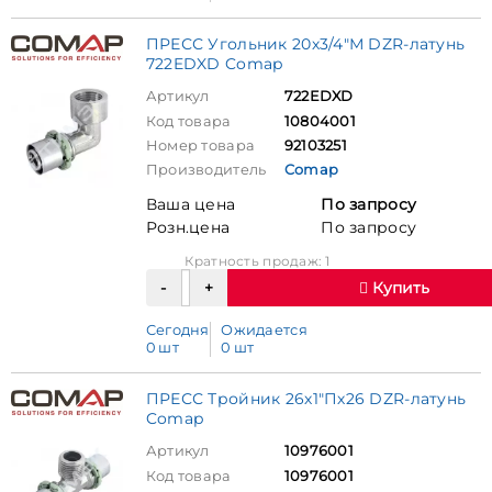
ПРЕСС Угольник 20х3/4"М DZR-латунь
722EDXD Comap
Артикул
722EDXD
Код товара
10804001
Номер товара
92103251
Производитель
Comap
Ваша цена
По запросу
Розн.цена
По запросу
Кратность продаж: 1
Купить
Сегодня
Ожидается
0 шт
0 шт
ПРЕСС Тройник 26х1"Пх26 DZR-латунь
Comap
Артикул
10976001
Код товара
10976001