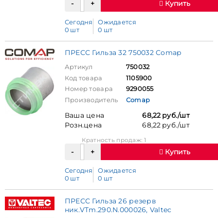
Купить
Сегодня
Ожидается
0 шт
0 шт
ПРЕСС Гильза 32 750032 Comap
Артикул
750032
Код товара
1105900
Номер товара
9290055
Производитель
Comap
Ваша цена
68,22 руб./шт
Розн.цена
68,22 руб./шт
Кратность продаж: 1
Купить
Сегодня
Ожидается
0 шт
0 шт
ПРЕСС Гильза 26 резерв
ник.VTm.290.N.000026, Valtec