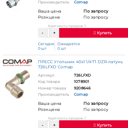
Производитель
Comap
Ваша цена
По запросу
Розн.цена
По запросу
Кратность продаж: 1
Купить
Сегодня
Ожидается
0 шт
0 шт
ПРЕСС Угольник 40х1 1/4"П DZR-латунь
726LFXD Comap
Артикул
726LFXD
Код товара
1078901
Номер товара
9208646
Производитель
Comap
Ваша цена
По запросу
Розн.цена
По запросу
Кратность продаж: 1
Купить