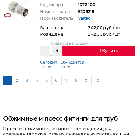
Код товара
1072400
Номер товара
9206218
Производитель
Valtec
Ваша цена
242,00 руб./шт
Розн.цена
242,00 руб./шт
Кратность продаж: 1
Купить
Сегодня
Ожидается
10 шт
0 шт
1
2
3
4
5
6
7
8
9
10
Обжимные и пресс фитинги для труб
Пресс и обжимные фитинги – это изделия для
соединения труб в разных инженерных системах. Они