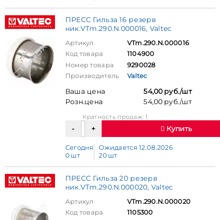
ПРЕСС Гильза 16 резерв
ник.VTm.290.N.000016, Valtec
Артикул
VTm.290.N.000016
Код товара
1104900
Номер товара
9290028
Производитель
Valtec
Ваша цена
54,00 руб./шт
Розн.цена
54,00 руб./шт
Кратность продаж: 1
Купить
Сегодня
Ожидается 12.08.2026
0 шт
20 шт
ПРЕСС Гильза 20 резерв
ник.VTm.290.N.000020, Valtec
Артикул
VTm.290.N.000020
Код товара
1105300