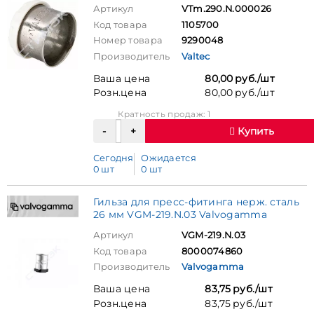
Артикул
VTm.290.N.000026
Код товара
1105700
Номер товара
9290048
Производитель
Valtec
Ваша цена
80,00 руб./шт
Розн.цена
80,00 руб./шт
Кратность продаж: 1
Купить
Сегодня
Ожидается
0 шт
0 шт
Гильза для пресс-фитинга нерж. сталь
26 мм VGM-219.N.03 Valvogamma
Артикул
VGM-219.N.03
Код товара
8000074860
Производитель
Valvogamma
Ваша цена
83,75 руб./шт
Розн.цена
83,75 руб./шт