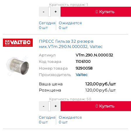
Кратность продаж: 1
Купить
Сегодня
Ожидается
0 шт
0 шт
ПРЕСС Гильза 32 резерв
ник.VTm.290.N.000032, Valtec
Артикул
VTm.290.N.000032
Код товара
1106100
Номер товара
9290058
Производитель
Valtec
Ваша цена
120,00 руб./шт
Розн.цена
120,00 руб./шт
Кратность продаж: 50
Купить
Сегодня
Ожидается
0 шт
0 шт