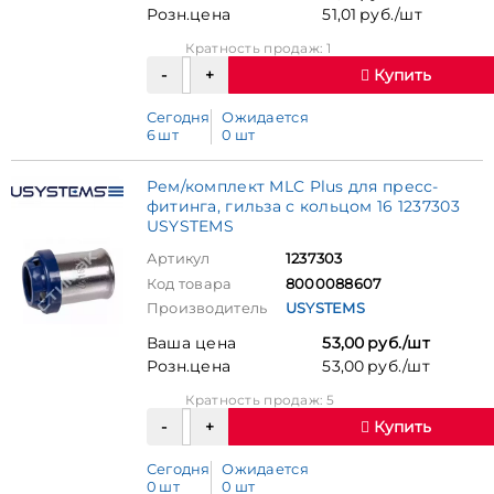
Розн.цена
51,01 руб./шт
Кратность продаж: 1
Купить
Сегодня
Ожидается
6 шт
0 шт
Рем/комплект MLC Plus для пресс-
фитинга, гильза с кольцом 16 1237303
USYSTEMS
Артикул
1237303
Код товара
8000088607
Производитель
USYSTEMS
Ваша цена
53,00 руб./шт
Розн.цена
53,00 руб./шт
Кратность продаж: 5
Купить
Сегодня
Ожидается
0 шт
0 шт