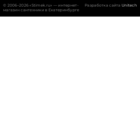
©
2006–2026 «Stimek.ru» — интернет-
Разработка сайта
Unitech
магазин сантехники в Екатеринбурге