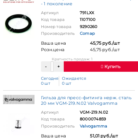
- 1 поколение
Артикул
791LXX
Код товара
1107100
Номер товара
9290260
Производитель
Comap
Ваша цена
45,75 руб./шт
Розн.цена
45,75 руб./шт
Кратность продаж: 1
Купить
Сегодня
Ожидается
0 шт
0 шт
Гильза для пресс-фитинга нерж. сталь
20 мм VGM-219.N.02 Valvogamma
Артикул
VGM-219.N.02
Код товара
8000074859
Производитель
Valvogamma
Ваша цена
51,01 руб./шт