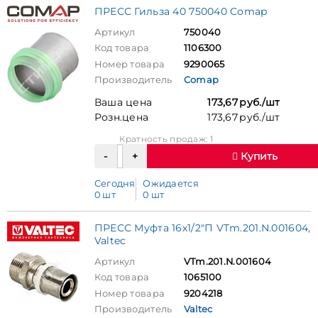
ПРЕСС Гильза 40 750040 Comap
Артикул
750040
Код товара
1106300
Номер товара
9290065
Производитель
Comap
Ваша цена
173,67 руб./шт
Розн.цена
173,67 руб./шт
Кратность продаж: 1
Купить
Сегодня
Ожидается
0 шт
0 шт
ПРЕСС Муфта 16х1/2"П VTm.201.N.001604,
Valtec
Артикул
VTm.201.N.001604
Код товара
1065100
Номер товара
9204218
Производитель
Valtec