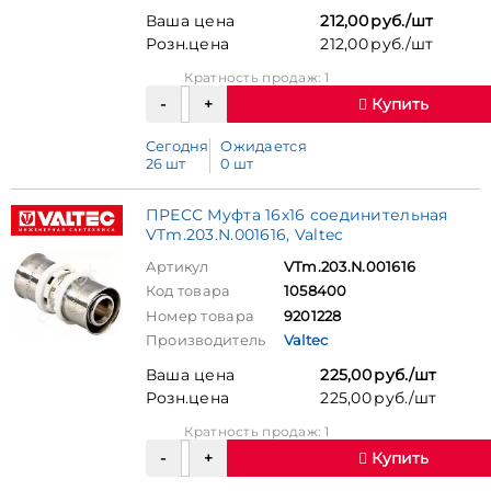
Ваша цена
212,00 руб./шт
Розн.цена
212,00 руб./шт
Кратность продаж: 1
Купить
Сегодня
Ожидается
26 шт
0 шт
ПРЕСС Муфта 16х16 соединительная
VTm.203.N.001616, Valtec
Артикул
VTm.203.N.001616
Код товара
1058400
Номер товара
9201228
Производитель
Valtec
Ваша цена
225,00 руб./шт
Розн.цена
225,00 руб./шт
Кратность продаж: 1
Купить