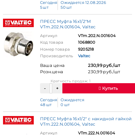
Сегодня
Ожидается 12.08.2026
5 шт
50 шт
ПРЕСС Муфта 16х1/2"M
VTm.202.N.001604, Valtec
Артикул
VTm.202.N.001604
Код товара
1068800
Номер товара
9205218
Производитель
Valtec
Ваша цена
230,99 руб./шт
Розн.цена
230,99 руб./шт
Кратность продаж: 1
Купить
Сегодня
Ожидается
48 шт
0 шт
ПРЕСС Муфта 16х1/2" с накидной гайкой
VTm.222.N.001604, Valtec
Артикул
VTm.222.N.001604