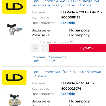
Кран шаровой 3/4"- 20 ВР с накидной
гайкой бабочка угловой LD Pride
Артикул
LD Pride 47.20.В-НкГк.У.Б
Код товара
8000081195
Производитель
LD Pride
Ваша цена
По запросу
Розн.цена
По запросу
Кратность продаж: 12
Купить
Сегодня
Ожидается
0 шт
0 шт
Кран шаровой 1 1/4"- 32 ВР-НР бабочка
LD Pride
Артикул
LD Pride 47.32.В-Н.Б
Код товара
8000029274
Производитель
LD Pride
Ваша цена
По запросу