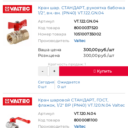
Кран шар. СТАНДАРТ, рукоятка бабочка
1/2", вн.-вн. (PN40) VT.122.GN.04
Артикул
VT.122.GN.04
Код товара
8000037520
Номер товара
105100735002
Производитель
Valtec
Ваша цена
300,00 руб./шт
Розн.цена
300,00 руб./шт
Кратность продаж: 1
Купить
Сегодня
Ожидается
0 шт
0 шт
Кран шаровой СТАНДАРТ, ГОСТ,
флажок, 1/2" ВР (PN40) VT.120.N.04 Valtec
Артикул
VT.120.N.04
Код товара
8000081100
Производитель
Valtec