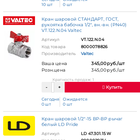
10 шт
0 шт
Кран шаровой СТАНДАРТ, ГОСТ,
рукоятка бабочка 1/2", вн.-вн. (PN40)
VT.122.N.04 Valtec
Артикул
VT.122.N.04
Код товара
8000078826
Производитель
Valtec
Ваша цена
345,00 руб./шт
Розн.цена
345,00 руб./шт
Кратность продаж: 1
Купить
Сегодня
Ожидается
0 шт
0 шт
Кран шаровой 1/2"-15 ВР-ВР рычаг
белый LD Pride
Артикул
LD 47.301.15 W