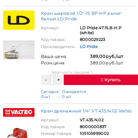
Кран шаровой 1/2"-15 ВР-НР рычаг
белый LD Pride
Артикул
LD Pride 47.15.В-Н.Р
(white)
Код товара
8000029223
Производитель
LD Pride
Ваша цена
389,00 руб./шт
Розн.цена
389,00 руб./шт
Кратность продаж: 1
Купить
Сегодня
Ожидается
0 шт
0 шт
Кран дренажный 1/4" VT.435.N.02 Valtec
Артикул
VT.435.N.02
Код товара
8000000837
Номер товара
105105999002