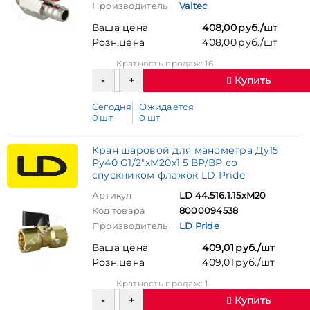
Производитель
Valtec
Ваша цена
408,00 руб./шт
Розн.цена
408,00 руб./шт
Кратность продаж: 16
Купить
Сегодня
Ожидается
0 шт
0 шт
Кран шаровой для манометра Ду15
Ру40 G1/2"xМ20х1,5 ВР/ВР со
спускником флажок LD Pride
Артикул
LD 44.516.1.15xM20
Код товара
8000094538
Производитель
LD Pride
Ваша цена
409,01 руб./шт
Розн.цена
409,01 руб./шт
Кратность продаж: 1
Купить