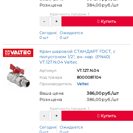
Розн.цена
384,00 руб./шт
Кратность продаж: 1
Купить
Сегодня
Ожидается
0 шт
0 шт
Кран шаровой СТАНДАРТ ГОСТ, с
полусгоном 1/2", вн.-нар. (PN40)
VT.127.N.04 Valtec
Артикул
VT.127.N.04
Код товара
8000081104
Производитель
Valtec
Ваша цена
386,00 руб./шт
Розн.цена
386,00 руб./шт
Кратность продаж: 1
Купить
Сегодня
Ожидается
0 шт
0 шт