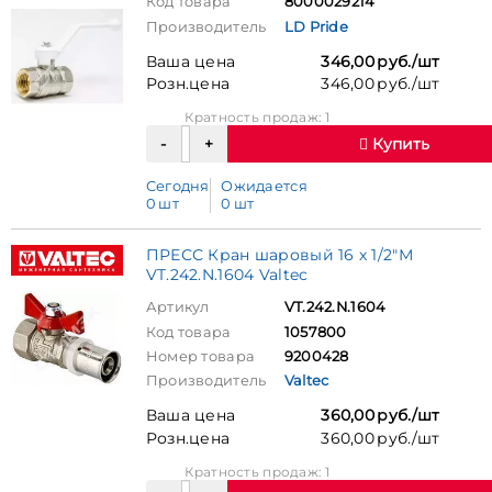
Код товара
8000029214
Производитель
LD Pride
Ваша цена
346,00 руб./шт
Розн.цена
346,00 руб./шт
Кратность продаж: 1
Купить
Сегодня
Ожидается
0 шт
0 шт
ПРЕСС Кран шаровый 16 х 1/2"М
VT.242.N.1604 Valtec
Артикул
VT.242.N.1604
Код товара
1057800
Номер товара
9200428
Производитель
Valtec
Ваша цена
360,00 руб./шт
Розн.цена
360,00 руб./шт
Кратность продаж: 1