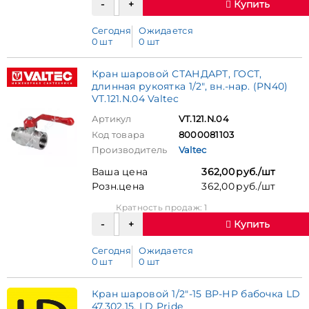
Купить
Сегодня
Ожидается
0 шт
0 шт
Кран шаровой СТАНДАРТ, ГОСТ,
длинная рукоятка 1/2", вн.-нар. (PN40)
VT.121.N.04 Valtec
Артикул
VT.121.N.04
Код товара
8000081103
Производитель
Valtec
Ваша цена
362,00 руб./шт
Розн.цена
362,00 руб./шт
Кратность продаж: 1
Купить
Сегодня
Ожидается
0 шт
0 шт
Кран шаровой 1/2"-15 ВР-НР бабочка LD
47.302.15, LD Pride