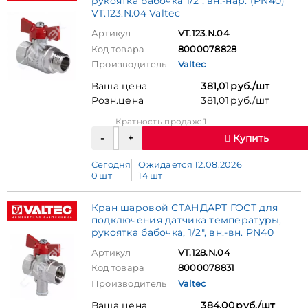
рукоятка бабочка 1/2", вн.-нар. (PN40)
VT.123.N.04 Valtec
Артикул
VT.123.N.04
Код товара
8000078828
Производитель
Valtec
Ваша цена
381,01 руб./шт
Розн.цена
381,01 руб./шт
Кратность продаж: 1
Купить
Сегодня
Ожидается 12.08.2026
0 шт
14 шт
Кран шаровой СТАНДАРТ ГОСТ для
подключения датчика температуры,
рукоятка бабочка, 1/2", вн.-вн. PN40
Артикул
VT.128.N.04
Код товара
8000078831
Производитель
Valtec
Ваша цена
384,00 руб./шт