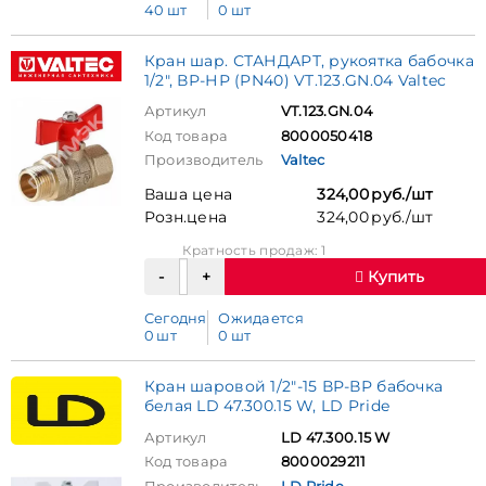
40 шт
0 шт
Кран шар. СТАНДАРТ, рукоятка бабочка
1/2", ВР-НР (PN40) VT.123.GN.04 Valtec
Артикул
VT.123.GN.04
Код товара
8000050418
Производитель
Valtec
Ваша цена
324,00 руб./шт
Розн.цена
324,00 руб./шт
Кратность продаж: 1
Купить
Сегодня
Ожидается
0 шт
0 шт
Кран шаровой 1/2"-15 ВР-ВР бабочка
белая LD 47.300.15 W, LD Pride
Артикул
LD 47.300.15 W
Код товара
8000029211