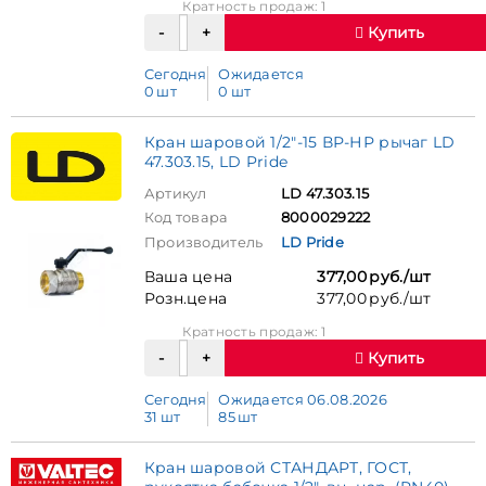
Кратность продаж: 1
Купить
Сегодня
Ожидается
0 шт
0 шт
Кран шаровой 1/2"-15 ВР-НР рычаг LD
47.303.15, LD Pride
Артикул
LD 47.303.15
Код товара
8000029222
Производитель
LD Pride
Ваша цена
377,00 руб./шт
Розн.цена
377,00 руб./шт
Кратность продаж: 1
Купить
Сегодня
Ожидается 06.08.2026
31 шт
85 шт
Кран шаровой СТАНДАРТ, ГОСТ,