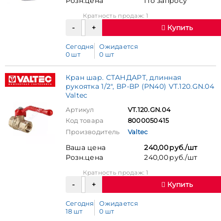
Розн.цена
По запросу
Кратность продаж: 1
Купить
Сегодня
Ожидается
0 шт
0 шт
Кран шар. СТАНДАРТ, длинная
рукоятка 1/2", ВР-ВР (PN40) VT.120.GN.04
Valtec
Артикул
VT.120.GN.04
Код товара
8000050415
Производитель
Valtec
Ваша цена
240,00 руб./шт
Розн.цена
240,00 руб./шт
Кратность продаж: 1
Купить
Сегодня
Ожидается
18 шт
0 шт