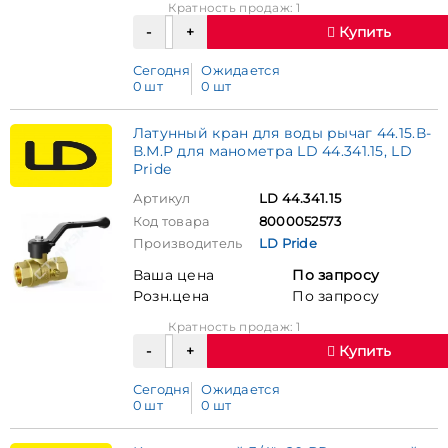
Кратность продаж: 1
Купить
Сегодня
Ожидается
0 шт
0 шт
Латунный кран для воды рычаг 44.15.В-
В.М.Р для манометра LD 44.341.15, LD
Pride
Артикул
LD 44.341.15
Код товара
8000052573
Производитель
LD Pride
Ваша цена
По запросу
Розн.цена
По запросу
Кратность продаж: 1
Купить
Сегодня
Ожидается
0 шт
0 шт