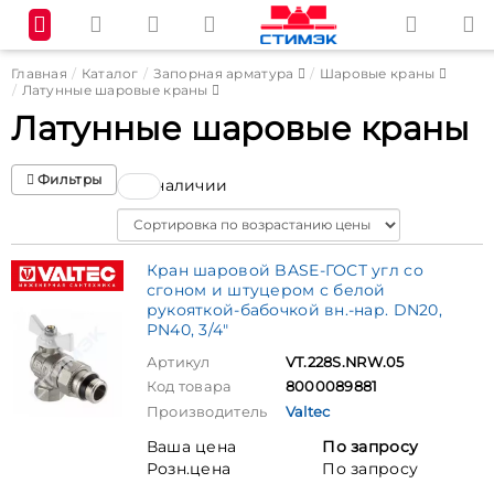
Главная
Каталог
Запорная арматура
Шаровые краны
Латунные шаровые краны
Латунные шаровые краны
Фильтры
В наличии
Sort
Кран шаровой BASE-ГОСТ угл со
сгоном и штуцером с белой
рукояткой-бабочкой вн.-нар. DN20,
PN40, 3/4"
Артикул
VT.228S.NRW.05
Код товара
8000089881
Производитель
Valtec
Ваша цена
По запросу
Розн.цена
По запросу