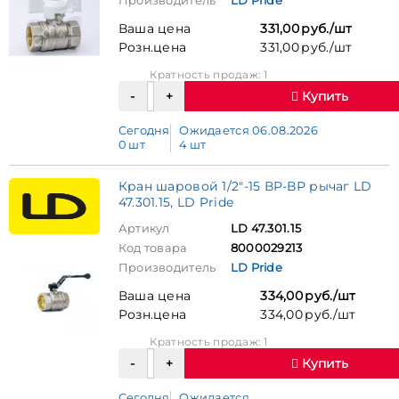
Производитель
LD Pride
Ваша цена
331,00 руб./шт
Розн.цена
331,00 руб./шт
Кратность продаж: 1
Купить
Сегодня
Ожидается 06.08.2026
0 шт
4 шт
Кран шаровой 1/2"-15 ВР-ВР рычаг LD
47.301.15, LD Pride
Артикул
LD 47.301.15
Код товара
8000029213
Производитель
LD Pride
Ваша цена
334,00 руб./шт
Розн.цена
334,00 руб./шт
Кратность продаж: 1
Купить
Сегодня
Ожидается