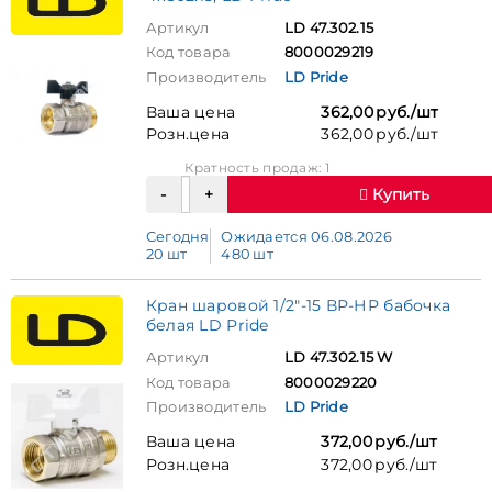
Артикул
LD 47.302.15
Код товара
8000029219
Производитель
LD Pride
Ваша цена
362,00 руб./шт
Розн.цена
362,00 руб./шт
Кратность продаж: 1
Купить
Сегодня
Ожидается 06.08.2026
20 шт
480 шт
Кран шаровой 1/2"-15 ВР-НР бабочка
белая LD Pride
Артикул
LD 47.302.15 W
Код товара
8000029220
Производитель
LD Pride
Ваша цена
372,00 руб./шт
Розн.цена
372,00 руб./шт