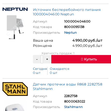
Источник бесперебойного питания
100000404600 Neptun
Артикул
100000404600
Код товара
8000095138
Производитель
Neptun
Ваша цена
4 990,00 руб./шт
Розн.цена
4 990,00 руб./шт
Кратность продаж: 1
Купить
Сегодня
Ожидается
0 шт
0 шт
Датчик протечки воды R868 2282758
Stahlmann
Артикул
2282758
Код товара
8000063022
Производитель
Stahlmann