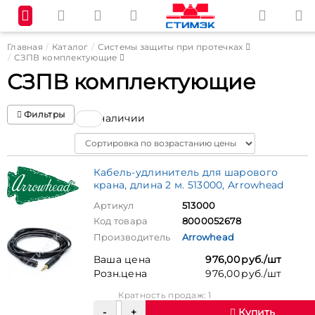
Главная
Каталог
Системы защиты при протечках
СЗПВ комплектующие
СЗПВ комплектующие
Фильтры
В наличии
Sort
Кабель-удлинитель для шарового
крана, длина 2 м. 513000, Arrowhead
Артикул
513000
Код товара
8000052678
Производитель
Arrowhead
Ваша цена
976,00 руб./шт
Розн.цена
976,00 руб./шт
Кратность продаж: 1
Купить