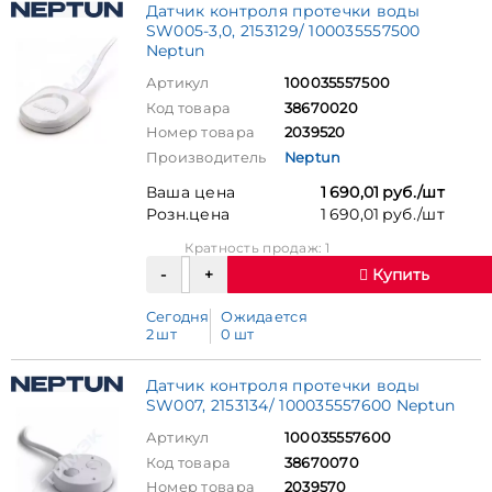
Датчик контроля протечки воды
SW005-3,0, 2153129/ 100035557500
Neptun
Артикул
100035557500
Код товара
38670020
Номер товара
2039520
Производитель
Neptun
Ваша цена
1 690,01 руб./шт
Розн.цена
1 690,01 руб./шт
Кратность продаж: 1
Купить
Сегодня
Ожидается
2 шт
0 шт
Датчик контроля протечки воды
SW007, 2153134/ 100035557600 Neptun
Артикул
100035557600
Код товара
38670070
Номер товара
2039570