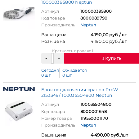
100000395800 Neptun
Артикул
100000395800
Код товара
8000089790
Производитель
Neptun
Ваша цена
4 190,00 руб./шт
Розн.цена
4 190,00 руб./шт
Кратность продаж: 1
Купить
Сегодня
Ожидается
0 шт
0 шт
Блок подключения кранов ProW
2153349/ 100035504800 Neptun
Артикул
100035504800
Код товара
8000001648
Номер товара
119550001170
Производитель
Neptun
Ваша цена
4 490,00 руб./шт