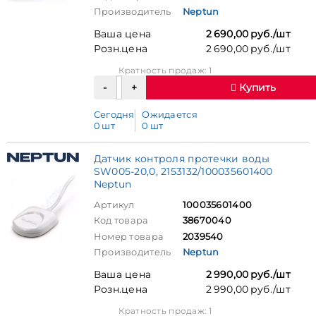
Производитель
Neptun
Ваша цена
2 690,00 руб./шт
Розн.цена
2 690,00 руб./шт
Кратность продаж: 1
Купить
Сегодня
Ожидается
0 шт
0 шт
Датчик контроля протечки воды
SW005-20,0, 2153132/100035601400
Neptun
Артикул
100035601400
Код товара
38670040
Номер товара
2039540
Производитель
Neptun
Ваша цена
2 990,00 руб./шт
Розн.цена
2 990,00 руб./шт
Кратность продаж: 1