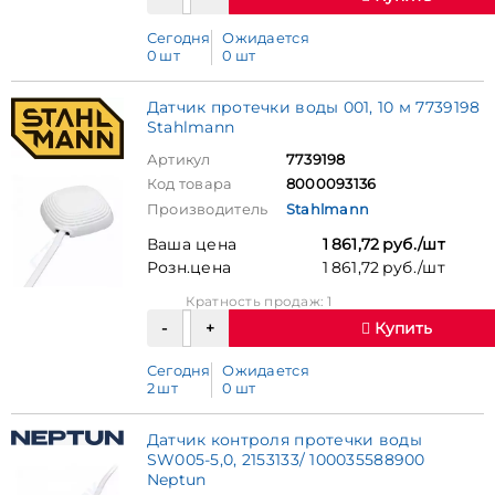
Сегодня
Ожидается
0 шт
0 шт
Датчик протечки воды 001, 10 м 7739198
Stahlmann
Артикул
7739198
Код товара
8000093136
Производитель
Stahlmann
Ваша цена
1 861,72 руб./шт
Розн.цена
1 861,72 руб./шт
Кратность продаж: 1
Купить
Сегодня
Ожидается
2 шт
0 шт
Датчик контроля протечки воды
SW005-5,0, 2153133/ 100035588900
Neptun