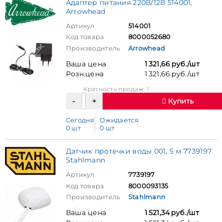
Адаптер питания 220В/12В 514001,
Arrowhead
Артикул
514001
Код товара
8000052680
Производитель
Arrowhead
Ваша цена
1 321,66 руб./шт
Розн.цена
1 321,66 руб./шт
Кратность продаж: 1
Купить
Сегодня
Ожидается
0 шт
0 шт
Датчик протечки воды 001, 5 м 7739197
Stahlmann
Артикул
7739197
Код товара
8000093135
Производитель
Stahlmann
Ваша цена
1 521,34 руб./шт