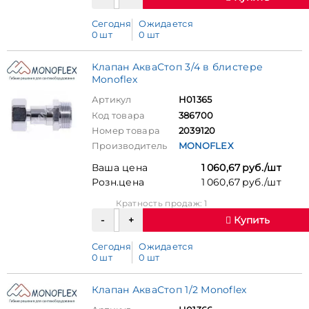
Сегодня
Ожидается
0 шт
0 шт
Клапан АкваСтоп 3/4 в блистере
Monoflex
Артикул
Н01365
Код товара
386700
Номер товара
2039120
Производитель
MONOFLEX
Ваша цена
1 060,67 руб./шт
Розн.цена
1 060,67 руб./шт
Кратность продаж: 1
Купить
Сегодня
Ожидается
0 шт
0 шт
Клапан АкваСтоп 1/2 Monoflex