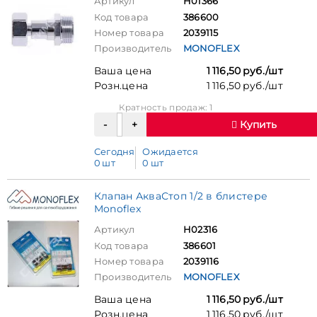
Артикул
Н01366
Код товара
386600
Номер товара
2039115
Производитель
MONOFLEX
Ваша цена
1 116,50 руб./шт
Розн.цена
1 116,50 руб./шт
Кратность продаж: 1
Купить
Сегодня
Ожидается
0 шт
0 шт
Клапан АкваСтоп 1/2 в блистере
Monoflex
Артикул
Н02316
Код товара
386601
Номер товара
2039116
Производитель
MONOFLEX
Ваша цена
1 116,50 руб./шт
Розн.цена
1 116,50 руб./шт