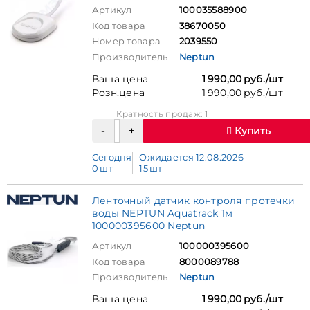
Артикул
100035588900
Код товара
38670050
Номер товара
2039550
Производитель
Neptun
Ваша цена
1 990,00 руб./шт
Розн.цена
1 990,00 руб./шт
Кратность продаж: 1
Купить
Сегодня
Ожидается 12.08.2026
0 шт
15 шт
Ленточный датчик контроля протечки
воды NEPTUN Aquatrack 1м
100000395600 Neptun
Артикул
100000395600
Код товара
8000089788
Производитель
Neptun
Ваша цена
1 990,00 руб./шт