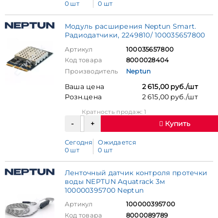
0 шт
0 шт
Модуль расширения Neptun Smart.
Радиодатчики, 2249810/ 100035657800
Артикул
100035657800
Код товара
8000028404
Производитель
Neptun
Ваша цена
2 615,00 руб./шт
Розн.цена
2 615,00 руб./шт
Кратность продаж: 1
Купить
Сегодня
Ожидается
0 шт
0 шт
Ленточный датчик контроля протечки
воды NEPTUN Aquatrack 3м
100000395700 Neptun
Артикул
100000395700
Код товара
8000089789