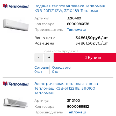
Водяная тепловая завеса Тепломаш
КЭВ-20П2112W, 3210489 Тепломаш
Артикул
3210489
Код товара
8000086838
Производитель
Тепломаш
Ваша цена
34 861,50 руб./шт
Розн.цена
34 861,50 руб./шт
Кратность продаж: 1
Купить
Сегодня
Ожидается
0 шт
0 шт
Электрическая тепловая завеса
Тепломаш КЭВ-6П2211Е, 3110100
Тепломаш
Артикул
3110100
Код товара
8000086852
Производитель
Тепломаш