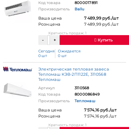
Код товара
8000017891
Производитель
Ballu
Ваша цена
7 489,99 руб./шт
Розн.цена
7 489,99 руб./шт
Кратность продаж: 1
Купить
Сегодня
Ожидается
0 шт
0 шт
Электрическая тепловая завеса
Тепломаш КЭВ-2П1122E, 3110568
Тепломаш
Артикул
3110568
Код товара
8000086849
Производитель
Тепломаш
Ваша цена
7 574,16 руб./шт
Розн.цена
7 574,16 руб./шт
Кратность продаж: 1