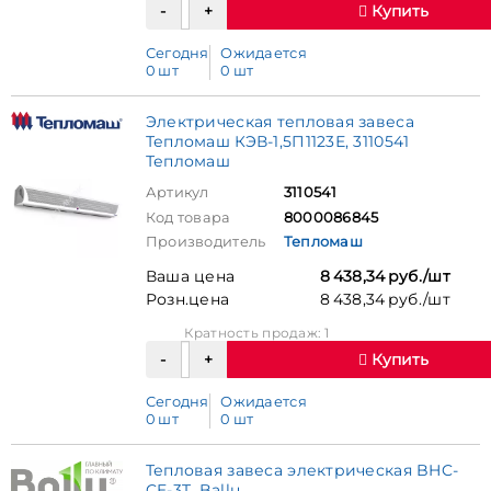
Купить
Сегодня
Ожидается
0 шт
0 шт
Электрическая тепловая завеса
Тепломаш КЭВ-1,5П1123Е, 3110541
Тепломаш
Артикул
3110541
Код товара
8000086845
Производитель
Тепломаш
Ваша цена
8 438,34 руб./шт
Розн.цена
8 438,34 руб./шт
Кратность продаж: 1
Купить
Сегодня
Ожидается
0 шт
0 шт
Тепловая завеса электрическая BHC-
CE-3T, Ballu