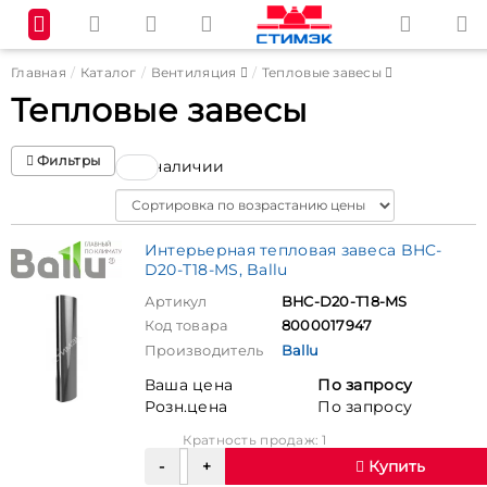
Главная
Каталог
Вентиляция
Тепловые завесы
Тепловые завесы
Фильтры
В наличии
Sort
Интерьерная тепловая завеса BHC-
D20-T18-MS, Ballu
Артикул
BHC-D20-T18-MS
Код товара
8000017947
Производитель
Ballu
Ваша цена
По запросу
Розн.цена
По запросу
Кратность продаж: 1
Купить