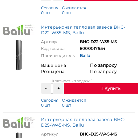
Сегодня
Ожидается
0 шт
0 шт
Интерьерная тепловая завеса BHC-
D22-W35-MS, Ballu
Артикул
BHC-D22-W35-MS
Код товара
8000017954
Производитель
Ballu
Ваша цена
По запросу
Розн.цена
По запросу
Кратность продаж: 1
Купить
Сегодня
Ожидается
0 шт
0 шт
Интерьерная тепловая завеса BHC-
D25-W45-MS, Ballu
Артикул
BHC-D25-W45-MS