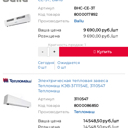
Артикул
BHC-CE-3T
Код товара
8000017892
Производитель
Ballu
Ваша цена
9 690,00 руб./шт
Розн.цена
9 690,00 руб./шт
Кратность продаж: 1
Купить
Сегодня
Ожидается
0 шт
0 шт
Электрическая тепловая завеса
Тепломаш КЭВ-3П1154Е, 3110547
Тепломаш
Артикул
3110547
Код товара
8000086850
Производитель
Тепломаш
Ваша цена
14 548,50 руб./шт
Розн.цена
14 548,50 руб./шт