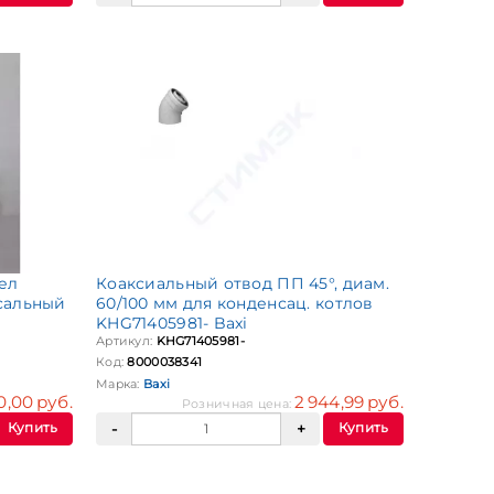
ел
Коаксиальный отвод ПП 45°, диам.
сальный
60/100 мм для конденсац. котлов
KHG71405981- Baxi
Артикул:
KHG71405981-
Код:
8000038341
Марка:
Baxi
0,00 руб.
2 944,99 руб.
Розничная цена:
Купить
Купить