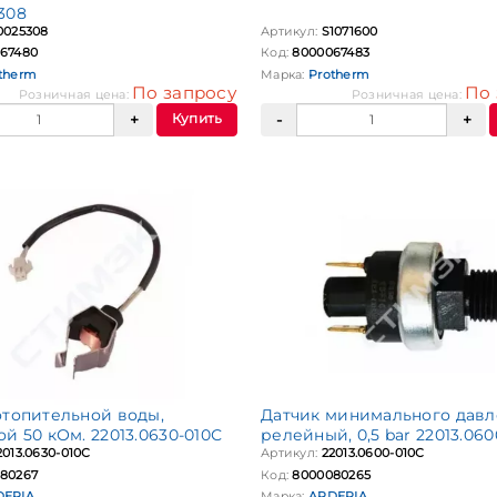
308
0025308
Артикул:
S1071600
67480
Код:
8000067483
therm
Марка:
Protherm
По запросу
По 
Розничная цена:
Розничная цена:
Купить
отопительной воды,
Датчик минимального давл
й 50 кОм. 22013.0630-010С
релейный, 0,5 bar 22013.060
2013.0630-010С
Артикул:
22013.0600-010С
80267
Код:
8000080265
DERIA
Марка:
ARDERIA