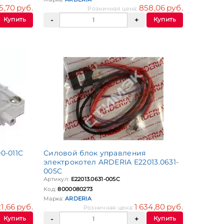
5,70 руб.
858,06 руб.
Розничная цена:
Купить
Купить
0-011С
Силовой блок управления
электрокотел ARDERIA E22013.0631-
005С
Артикул:
E22013.0631-005С
Код:
8000080273
Марка:
ARDERIA
21,66 руб.
1 634,80 руб.
Розничная цена:
Купить
Купить