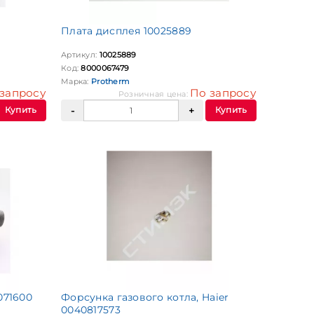
Плата дисплея 10025889
Артикул:
10025889
Код:
8000067479
Марка:
Protherm
запросу
По запросу
Розничная цена:
Купить
Купить
071600
Форсунка газового котла, Haier
0040817573