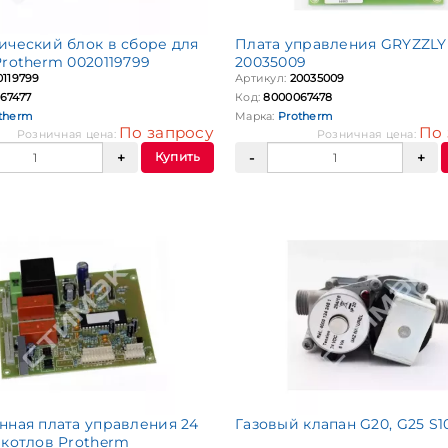
ический блок в сборе для
Плата управления GRYZZLY
Protherm 0020119799
20035009
0119799
Артикул:
20035009
67477
Код:
8000067478
therm
Марка:
Protherm
По запросу
По 
Розничная цена:
Розничная цена:
Купить
нная плата управления 24
Газовый клапан G20, G25 S1
 котлов Protherm