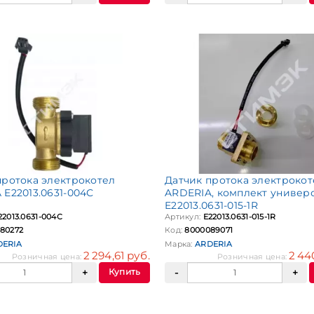
протока электрокотел
Датчик протока электрокот
 E22013.0631-004С
ARDERIA, комплект универ
E22013.0631-015-1R
22013.0631-004С
Артикул:
E22013.0631-015-1R
80272
Код:
8000089071
DERIA
Марка:
ARDERIA
2 294,61 руб.
2 44
Розничная цена:
Розничная цена:
Купить