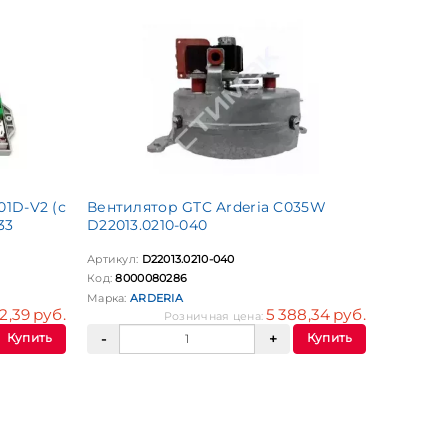
1D-V2 (с
Вентилятор GTC Arderia C035W
33
D22013.0210-040
Артикул:
D22013.0210-040
Код:
8000080286
Марка:
ARDERIA
2,39 руб.
5 388,34 руб.
Розничная цена:
Купить
Купить