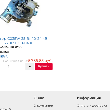
ор C035W 35 Вт, 10-24 кВт
 D22013.0210-040С
22013.0210-040С
80268
DERIA
5 785,85 руб.
Розничная цена:
Купить
О нас
Информация
О компании
Оплата и доставка
орпус 6