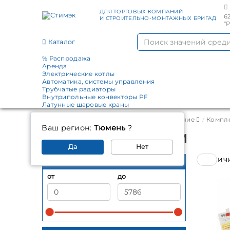
ДЛЯ ТОРГОВЫХ КОМПАНИЙ
6
И СТРОИТЕЛЬНО-МОНТАЖНЫХ БРИГАД
"
Каталог
% Распродажа
Аренда
Электрические котлы
Автоматика, системы управления
Трубчатые радиаторы
Внутрипольные конвекторы PF
Латунные шаровые краны
Главная
Каталог
Котельное оборудование
Компл
Ваш регион:
Тюмень
?
Запчасти к котлам
Да
Нет
В налич
Цена, руб.
от
до