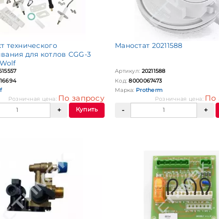
т технического
Маностат 20211588
вания для котлов CGG-3
 Wolf
615557
Артикул:
20211588
16694
Код:
8000067473
f
Марка:
Protherm
По запросу
По 
Розничная цена:
Розничная цена:
Купить