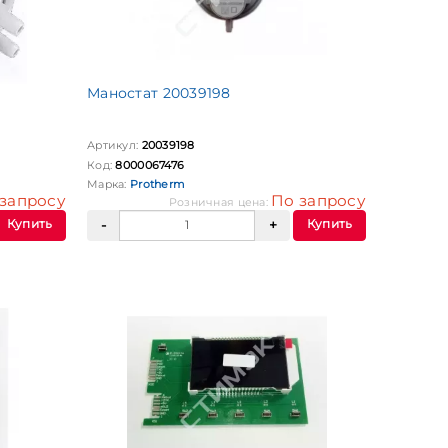
Маностат 20039198
Артикул:
20039198
Код:
8000067476
Марка:
Protherm
запросу
По запросу
Розничная цена:
Купить
Купить