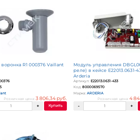
воронка R1 000376 Vaillant
Модуль управления DBGL00
реле) в кейсе E22013.0631-4
Arderia
00376
Артикул:
E22013.0631-433
5
Код:
8000069570
lant
Марка:
ARDERIA
3 806,34 руб.
4 84
Розничная цена:
Розничная цена:
Купить