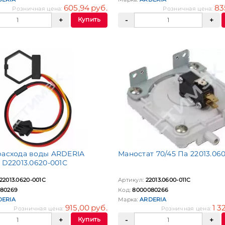
605,94 руб.
83
Розничная цена:
Розничная цена:
Купить
расхода воды ARDERIA
Маностат 70/45 Па 22013.060
 D22013.0620-001С
22013.0620-001С
Артикул:
22013.0600-011С
80269
Код:
8000080266
DERIA
Марка:
ARDERIA
915,00 руб.
1 3
Розничная цена:
Розничная цена:
Купить