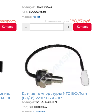
Артикул:
0040817573
Код:
8000077539
Марка:
Haier
запросу
188,87 руб.
Розничная цена:
Купить
Купить
ения,
Датчик температуры NTC BOuTem
0-010С
(G 1/8") 22013.0630-009
Артикул:
22013.0630-009
Код:
8000080264
Марка:
ARDERIA