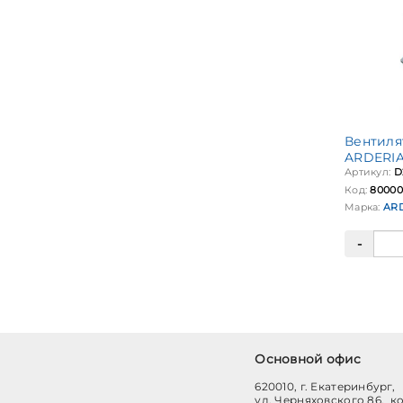
Вентилят
ARDERIA
Артикул:
D
Код:
80000
Марка:
AR
Основной офис
620010, г. Екатеринбург,
ул. Черняховского 86, к