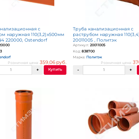
анализационная с
Труба канализационная с
ом наружная 110(3,2)х500мм
раструбом наружная 110(3,4
4 220000, Ostendorf
20011005 , Политэк
20000
Артикул:
20011005
3
Код:
838700
endorf
Марка:
Политэк
359,06 руб.
37
Розничная цена:
Розничная цена:
Купить