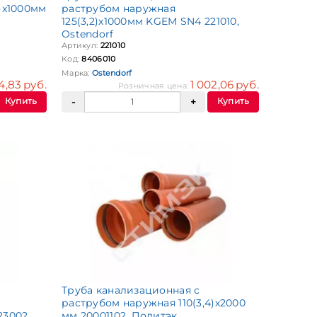
)x1000мм
раструбом наружная
125(3,2)х1000мм KGEM SN4 221010,
Ostendorf
Артикул:
221010
Код:
8406010
Марка:
Ostendorf
4,83 руб.
1 002,06 руб.
Розничная цена:
Купить
Купить
Труба канализационная с
раструбом наружная 110(3,4)х2000
23002,
мм 20001102, Политэк