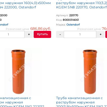
ом наружная 160(4,0)х500мм
раструбом наружная 110(3,2
4 222000, Ostendorf
KGEM SN8 220170, Ostendorf
22000
Артикул:
220170
0
Код:
8000014661
endorf
Марка:
Ostendorf
686,86 руб.
76
Розничная цена:
Розничная цена:
Купить
анализационная с
Труба канализационная с
ом наружная
раструбом наружная
х1000мм KGEM SN2 222012,
200(3,9)х500мм KGEM SN2 2