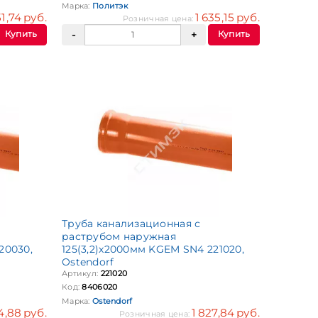
Марка:
Политэк
51,74 руб.
1 635,15 руб.
Розничная цена:
Купить
Купить
Труба канализационная с
раструбом наружная
20030,
125(3,2)х2000мм KGEM SN4 221020,
Ostendorf
Артикул:
221020
Код:
8406020
Марка:
Ostendorf
14,88 руб.
1 827,84 руб.
Розничная цена: