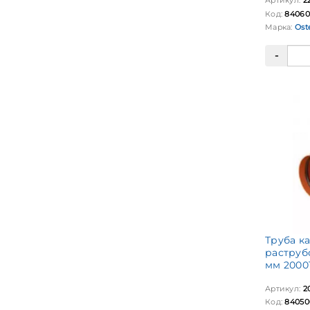
Артикул:
2
Код:
84060
Марка:
Ost
Труба к
раструб
мм 2000
Артикул:
2
Код:
84050