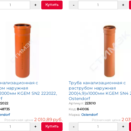
Купить
анализационная с
Труба канализационная с
ом наружная
раструбом наружная
х2000мм KGEM SN2 222022,
200(4,9)х1000мм KGEM SN4 2
rf
Ostendorf
22022
Артикул:
223010
48735
Код:
841006
endorf
Марка:
Ostendorf
2 010,89 руб.
2 03
Розничная цена:
Розничная цена:
Купить