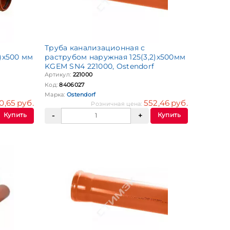
Труба канализационная с
)х500 мм
раструбом наружная 125(3,2)х500мм
KGEM SN4 221000, Ostendorf
Артикул:
221000
Код:
8406027
Марка:
Ostendorf
0,65 руб.
552,46 руб.
Розничная цена:
Купить
Купить