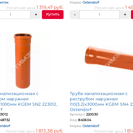
итэк
Марка:
Ostendorf
1 319,47 руб.
1 4
Розничная цена:
Розничная цена:
Купить
анализационная с
Труба канализационная с
ом наружная
раструбом наружная
х1000мм KGEM SN2 223012,
110(3,2)х3000мм KGEM SN4 2
rf
Ostendorf
23012
Артикул:
220030
48732
Код:
840604
endorf
Марка:
Ostendorf
1 813,38 руб.
1 8
Розничная цена:
Розничная цена: