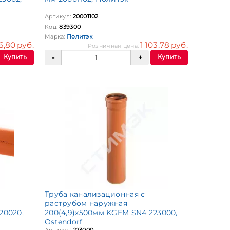
Артикул:
20001102
Код:
839300
Марка:
Политэк
6,80 руб.
1 103,78 руб.
Розничная цена:
Купить
Купить
Труба канализационная с
раструбом наружная
20020,
200(4,9)х500мм KGEM SN4 223000,
Ostendorf