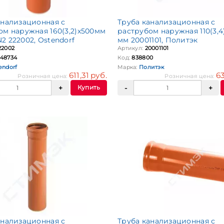
анализационная с
Труба канализационная с
ом наружная 160(3,2)х500мм
раструбом наружная 110(3,4
2 222002, Ostendorf
мм 20001101, Политэк
22002
Артикул:
20001101
48734
Код:
838800
endorf
Марка:
Политэк
611,31 руб.
63
Розничная цена:
Розничная цена:
Купить
анализационная с
Труба канализационная с