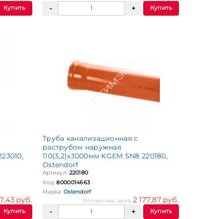
Купить
Купить
Труба канализационная с
раструбом наружная
23010,
110(3,2)x3000мм KGEM SN8 220180,
Ostendorf
Артикул:
220180
Код:
8000014663
Марка:
Ostendorf
7,43 руб.
2 177,87 руб.
Розничная цена:
Купить
Купить