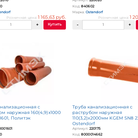
22010
Артикул:
220020
0
Код:
840602
endorf
Марка:
Ostendorf
1 165,63 руб.
1 2
Розничная цена:
Розничная цена:
Купить
анализационная с
Труба канализационная с
ом наружная 160(4,9)х1000
раструбом наружная
1601, Политэк
110(3,2)x2000мм KGEM SN8 2
Ostendorf
0001601
Артикул:
220175
0
Код:
8000014662