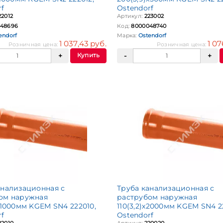
rf
Ostendorf
22012
Артикул:
223002
48696
Код:
8000048740
endorf
Марка:
Ostendorf
1 037,43 руб.
1 07
Розничная цена:
Розничная цена:
Купить
анализационная с
Труба канализационная с
ом наружная
раструбом наружная
х1000мм KGEM SN4 222010,
110(3,2)х2000мм KGEM SN4 2
rf
Ostendorf