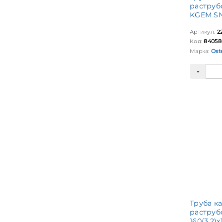
раструб
KGEM SN
Артикул:
2
Код:
84058
Марка:
Ost
Труба к
раструб
160(3,2)