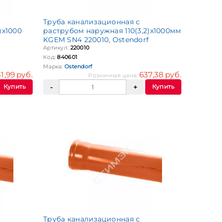
Труба канализационная с
)х1000
раструбом наружная 110(3,2)х1000мм
KGEM SN4 220010, Ostendorf
Артикул:
220010
Код:
840601
Марка:
Ostendorf
1,99 руб.
637,38 руб.
Розничная цена:
Купить
Купить
Труба канализационная с