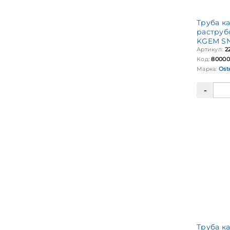
Труба к
раструб
KGEM SN
Артикул:
2
Код:
80000
Марка:
Ost
Труба к