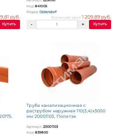
Артикул:
223000
Код:
841005
Марка:
Ostendorf
09,81 руб.
1 209,89 руб.
Розничная цена:
Купить
Купить
Труба канализационная с
раструбом наружная 110(3,4)х3000
20175,
мм 20001103, Политэк
Артикул:
20001103
Код:
839800