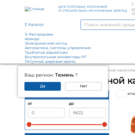
ДЛЯ ТОРГОВЫХ КОМПАНИЙ
6
И СТРОИТЕЛЬНО-МОНТАЖНЫХ БРИГАД
"
Каталог
% Распродажа
Аренда
Электрические котлы
Автоматика, системы управления
Трубчатые радиаторы
Внутрипольные конвекторы PF
Латунные шаровые краны
Главная
Каталог
Канализация
Наружная канализ
Ваш регион:
Тюмень
?
Трубы для наружной к
Да
Нет
В налич
Цена, руб.
от
до