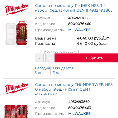
Сверла по металлу RedHEX HSS-TiN
набор 10ед. (3-10мм) GEN II 4932493865
Артикул
4932493865
Код товара
8000076460
Производитель
MILWAUKEE
Ваша цена
4 640,00 руб./шт
Розн.цена
4 640,00 руб./шт
Кратность продаж: 1
Купить
Сегодня
Ожидается
0 шт
0 шт
Сверла по металлу THUNDERWEB HSS-
G набор 19ед. (1-10мм) GEN III
4932493869
Артикул
4932493869
Код товара
8000076463
Производитель
MILWAUKEE