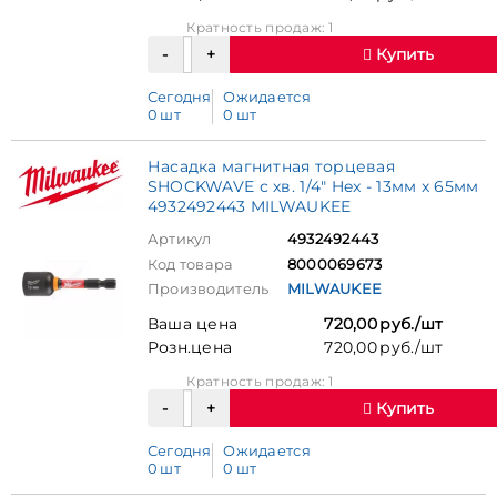
Кратность продаж: 1
Купить
Сегодня
Ожидается
0 шт
0 шт
Насадка магнитная торцевая
SHOCKWAVE с хв. 1/4" Hex - 13мм x 65мм
4932492443 MILWAUKEE
Артикул
4932492443
Код товара
8000069673
Производитель
MILWAUKEE
Ваша цена
720,00 руб./шт
Розн.цена
720,00 руб./шт
Кратность продаж: 1
Купить
Сегодня
Ожидается
0 шт
0 шт