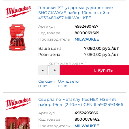
Головки 1/2" ударные удлиненные
SHOCKWAVE набор 10ед. в кейсе
4932480457 MILWAUKEE
Артикул
4932480457
Код товара
8000069669
Производитель
MILWAUKEE
Ваша цена
7 080,00 руб./шт
Розн.цена
7 080,00 руб./шт
Кратность продаж: 1
Купить
Сегодня
Ожидается
0 шт
0 шт
Сверла по металлу RedHEX HSS-TiN
набор 19ед. (2-10мм) GEN II 4932493866
Артикул
4932493866
Код товара
8000076462
Производитель
MILWAUKEE