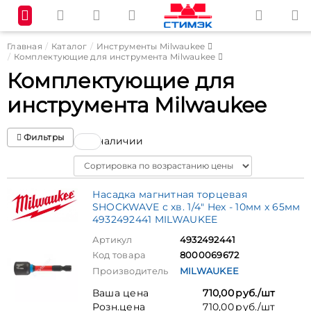
Главная
Каталог
Инструменты Milwaukee
Комплектующие для инструмента Milwaukee
Комплектующие для
инструмента Milwaukee
Фильтры
В наличии
Sort
Насадка магнитная торцевая
SHOCKWAVE с хв. 1/4" Hex - 10мм x 65мм
4932492441 MILWAUKEE
Артикул
4932492441
Код товара
8000069672
Производитель
MILWAUKEE
Ваша цена
710,00 руб./шт
Розн.цена
710,00 руб./шт