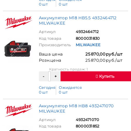
0 шт
0 шт
Аккумулятор M18 HB5.5 4932464712
MILWAUKEE
Артикул
4932464712
Код товара
8000031830
Производитель
MILWAUKEE
Ваша цена
25 870,00 руб./шт
Розн.цена
25 870,00 руб./шт
Кратность продаж: 1
Купить
Сегодня
Ожидается
0 шт
0 шт
Аккумулятор M18 HB8 4932471070
MILWAUKEE
Артикул
4932471070
Код товара
8000031852