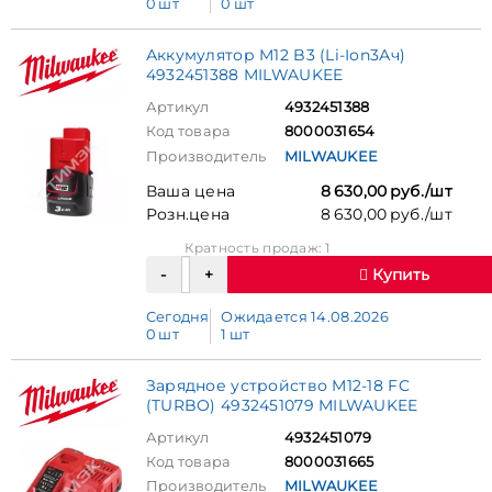
0 шт
0 шт
Аккумулятор M12 B3 (Li-Ion3Ач)
4932451388 MILWAUKEE
Артикул
4932451388
Код товара
8000031654
Производитель
MILWAUKEE
Ваша цена
8 630,00 руб./шт
Розн.цена
8 630,00 руб./шт
Кратность продаж: 1
Купить
Сегодня
Ожидается 14.08.2026
0 шт
1 шт
Зарядное устройство M12-18 FC
(TURBO) 4932451079 MILWAUKEE
Артикул
4932451079
Код товара
8000031665
Производитель
MILWAUKEE