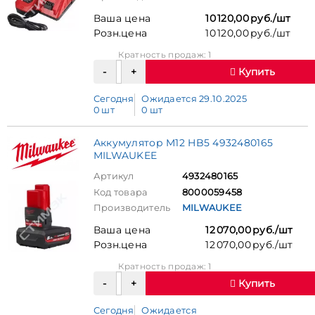
Ваша цена
10 120,00 руб./шт
Розн.цена
10 120,00 руб./шт
Кратность продаж: 1
Купить
Сегодня
Ожидается 29.10.2025
0 шт
0 шт
Аккумулятор M12 HB5 4932480165
MILWAUKEE
Артикул
4932480165
Код товара
8000059458
Производитель
MILWAUKEE
Ваша цена
12 070,00 руб./шт
Розн.цена
12 070,00 руб./шт
Кратность продаж: 1
Купить
Сегодня
Ожидается