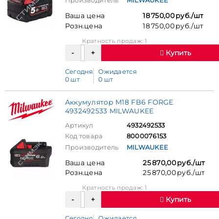
Производитель
MILWAUKEE
Ваша цена
18 750,00 руб./шт
Розн.цена
18 750,00 руб./шт
Кратность продаж: 1
Купить
Сегодня
Ожидается
0 шт
0 шт
Аккумулятор M18 FB6 FORGE
4932492533 MILWAUKEE
Артикул
4932492533
Код товара
8000076153
Производитель
MILWAUKEE
Ваша цена
25 870,00 руб./шт
Розн.цена
25 870,00 руб./шт
Кратность продаж: 1
Купить
Сегодня
Ожидается