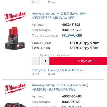
0 шт
0 шт
Аккумулятор M12 B6 (Li-Ion6Ач)
4932451395 MILWAUKEE
Артикул
4932451395
Код товара
8000031652
Производитель
MILWAUKEE
Ваша цена
12 190,00 руб./шт
Розн.цена
12 190,00 руб./шт
Кратность продаж: 1
Купить
Сегодня
Ожидается 26.05.2026
0 шт
0 шт
Аккумулятор M18 B5 (Li-Ion5Ач)
4932430483 MILWAUKEE
Артикул
4932430483
Код товара
8000031651