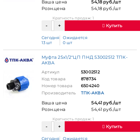
Ваша цена
54,18 руб./шт
Розн.цена
54,18 руб./шт
Кратность продаж: 1
Купить
Сегодня
Ожидается
13 шт
0 шт
Муфта 25х1/2"ЦП ПНД 53002512 ТПК-
АКВА
Артикул
53002512
Код товара
878734
Номер товара
6504240
Производитель
ТПК-АКВА
Ваша цена
54,41 руб./шт
Розн.цена
54,41 руб./шт
Кратность продаж: 1
Купить
Сегодня
Ожидается