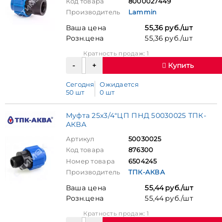
Код товара
8000027449
Производитель
Lammin
Ваша цена
55,36 руб./шт
Розн.цена
55,36 руб./шт
Кратность продаж: 1
Купить
Сегодня
Ожидается
50 шт
0 шт
Муфта 25х3/4"ЦП ПНД 50030025 ТПК-
АКВА
Артикул
50030025
Код товара
876300
Номер товара
6504245
Производитель
ТПК-АКВА
Ваша цена
55,44 руб./шт
Розн.цена
55,44 руб./шт
Кратность продаж: 1