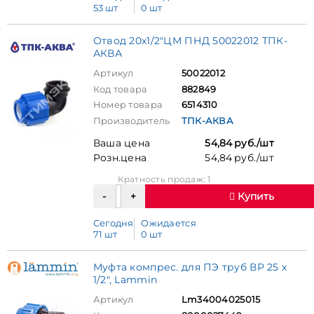
53 шт
0 шт
Отвод 20х1/2"ЦМ ПНД 50022012 ТПК-
АКВА
Артикул
50022012
Код товара
882849
Номер товара
6514310
Производитель
ТПК-АКВА
Ваша цена
54,84 руб./шт
Розн.цена
54,84 руб./шт
Кратность продаж: 1
Купить
Сегодня
Ожидается
71 шт
0 шт
Муфта компрес. для ПЭ труб ВР 25 x
1/2", Lammin
Артикул
Lm34004025015