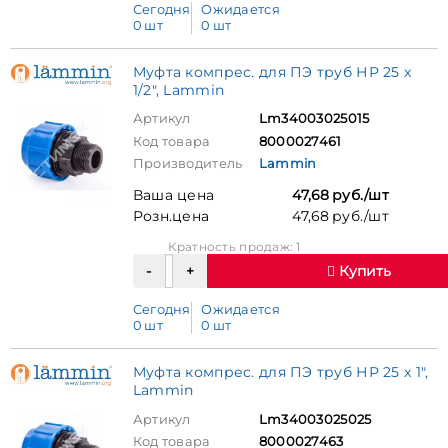
Сегодня
Ожидается
0 шт
0 шт
Муфта компрес. для ПЭ труб НР 25 x
1/2", Lammin
Артикул
Lm34003025015
Код товара
8000027461
Производитель
Lammin
Ваша цена
47,68 руб./шт
Розн.цена
47,68 руб./шт
Кратность продаж: 1
Купить
Сегодня
Ожидается
0 шт
0 шт
Муфта компрес. для ПЭ труб НР 25 x 1",
Lammin
Артикул
Lm34003025025
Код товара
8000027463