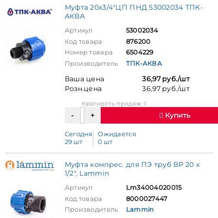
Муфта 20х3/4"ЦП ПНД 53002034 ТПК-
АКВА
Артикул
53002034
Код товара
876200
Номер товара
6504229
Производитель
ТПК-АКВА
Ваша цена
36,97 руб./шт
Розн.цена
36,97 руб./шт
Кратность продаж: 1
Купить
Сегодня
Ожидается
29 шт
0 шт
Муфта компрес. для ПЭ труб ВР 20 x
1/2", Lammin
Артикул
Lm34004020015
Код товара
8000027447
Производитель
Lammin