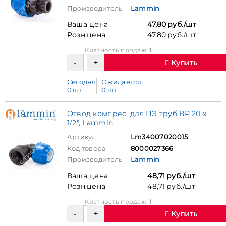
Производитель
Lammin
Ваша цена
47,80 руб./шт
Розн.цена
47,80 руб./шт
Кратность продаж: 1
Купить
Сегодня
Ожидается
0 шт
0 шт
Отвод компрес. для ПЭ труб ВР 20 x
1/2", Lammin
Артикул
Lm34007020015
Код товара
8000027366
Производитель
Lammin
Ваша цена
48,71 руб./шт
Розн.цена
48,71 руб./шт
Кратность продаж: 1
Купить