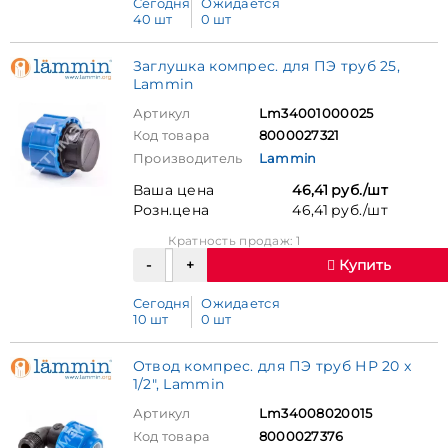
Сегодня
Ожидается
40 шт
0 шт
Заглушка компрес. для ПЭ труб 25,
Lammin
Артикул
Lm34001000025
Код товара
8000027321
Производитель
Lammin
Ваша цена
46,41 руб./шт
Розн.цена
46,41 руб./шт
Кратность продаж: 1
Купить
Сегодня
Ожидается
10 шт
0 шт
Отвод компрес. для ПЭ труб НР 20 x
1/2", Lammin
Артикул
Lm34008020015
Код товара
8000027376