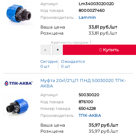
Артикул
Lm34003020020
Код товара
8000027460
Производитель
Lammin
Ваша цена
33,81 руб./шт
Розн.цена
33,81 руб./шт
Кратность продаж: 1
Купить
Сегодня
Ожидается
0 шт
0 шт
Муфта 20х1/2"ЦП ПНД 50030020 ТПК-
АКВА
Артикул
50030020
Код товара
876100
Номер товара
6504228
Производитель
ТПК-АКВА
Ваша цена
35,97 руб./шт
Розн.цена
35,97 руб./шт