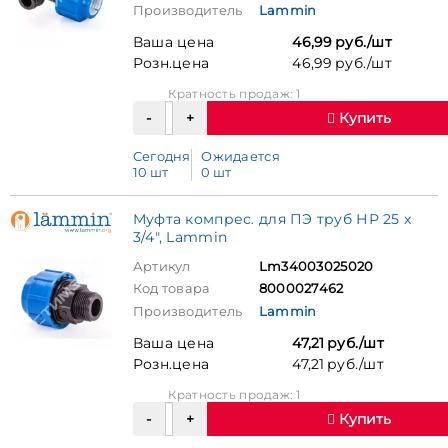
Производитель
Lammin
Ваша цена
46,99 руб./шт
Розн.цена
46,99 руб./шт
Кратность продаж: 1
Купить
Сегодня
Ожидается
10 шт
0 шт
Муфта компрес. для ПЭ труб НР 25 x
3/4", Lammin
Артикул
Lm34003025020
Код товара
8000027462
Производитель
Lammin
Ваша цена
47,21 руб./шт
Розн.цена
47,21 руб./шт
Кратность продаж: 1
Купить