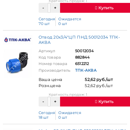
Кратность продаж: 1
Купить
Сегодня
Ожидается
70 шт
0 шт
Отвод 20х3/4"ЦП ПНД 50012034 ТПК-
АКВА
Артикул
50012034
Код товара
882844
Номер товара
6512212
Производитель
ТПК-АКВА
Ваша цена
52,62 руб./шт
Розн.цена
52,62 руб./шт
Кратность продаж: 1
Купить
Сегодня
Ожидается
18 шт
0 шт