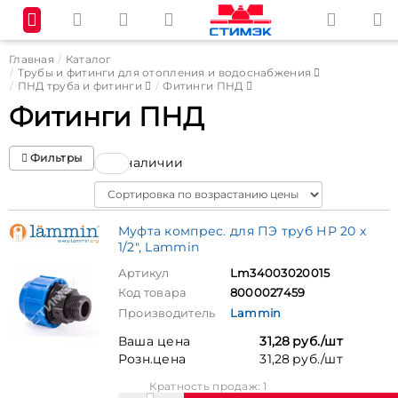
Главная
Каталог
Трубы и фитинги для отопления и водоснабжения
ПНД труба и фитинги
Фитинги ПНД
Фитинги ПНД
Фильтры
В наличии
Sort
Муфта компрес. для ПЭ труб НР 20 x
1/2", Lammin
Артикул
Lm34003020015
Код товара
8000027459
Производитель
Lammin
Ваша цена
31,28 руб./шт
Розн.цена
31,28 руб./шт
Кратность продаж: 1