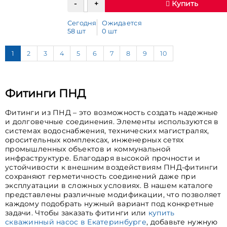
Купить
Сегодня
Ожидается
58 шт
0 шт
1
2
3
4
5
6
7
8
9
10
Фитинги ПНД
Фитинги из ПНД – это возможность создать надежные
и долговечные соединения. Элементы используются в
системах водоснабжения, технических магистралях,
оросительных комплексах, инженерных сетях
промышленных объектов и коммунальной
инфраструктуре. Благодаря высокой прочности и
устойчивости к внешним воздействиям ПНД-фитинги
сохраняют герметичность соединений даже при
эксплуатации в сложных условиях. В нашем каталоге
представлены различные модификации, что позволяет
каждому подобрать нужный вариант под конкретные
задачи. Чтобы заказать фитинги или
купить
скважинный насос в Екатеринбурге
, добавьте нужную