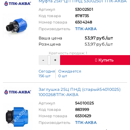
Муфта 25х1"ЦП ПНД 53002501 ТПК-АКВА
Артикул
53002501
Код товара
878735
Номер товара
6504248
Производитель
ТПК-АКВА
Ваша цена
53,97 руб./шт
Розн.цена
53,97 руб./шт
Кратность продаж: 1
Купить
Сегодня
Ожидается
156 шт
0 шт
Заглушка 25Ц ПНД (старый54010025)
1000268ТПК-АКВА
Артикул
54010025
Код товара
883999
Номер товара
6530629
Производитель
ТПК-АКВА