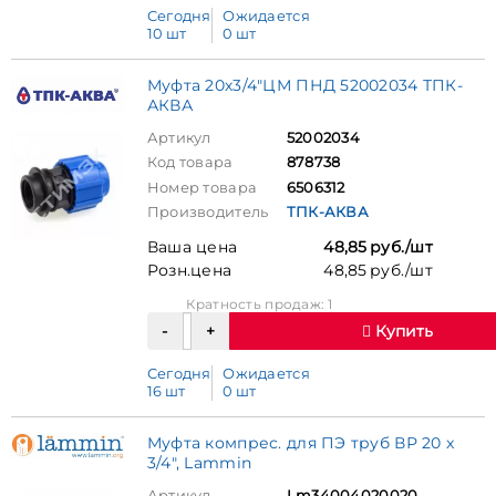
Сегодня
Ожидается
10 шт
0 шт
Муфта 20х3/4"ЦМ ПНД 52002034 ТПК-
АКВА
Артикул
52002034
Код товара
878738
Номер товара
6506312
Производитель
ТПК-АКВА
Ваша цена
48,85 руб./шт
Розн.цена
48,85 руб./шт
Кратность продаж: 1
Купить
Сегодня
Ожидается
16 шт
0 шт
Муфта компрес. для ПЭ труб ВР 20 x
3/4", Lammin
Артикул
Lm34004020020