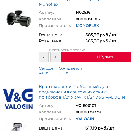
Monoflex
Артикул
Н02536
Код товара
8000056882
Производитель
MONOFLEX
Ваша цена
585,36 руб./шт
Розн.цена
585,36 руб./шт
Кратность продаж: 1
Купить
Сегодня
Ожидается
4 шт
0 шт
Кран шаровой Т-образный для
подключения сантехнических
приборов 1/2" х 3/4" х 1/2" V&G VALOGIN
Артикул
VG-506101
Код товара
8000079739
Производитель
VALOGIN
Ваша цена
617,19 руб./шт