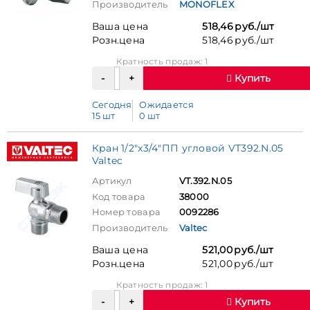
Производитель
MONOFLEX
Ваша цена
518,46 руб./шт
Розн.цена
518,46 руб./шт
Кратность продаж: 1
Купить
Сегодня
Ожидается
15 шт
0 шт
Кран 1/2"х3/4"ПП угловой VT392.N.05
Valtec
Артикул
VT.392.N.05
Код товара
38000
Номер товара
0092286
Производитель
Valtec
Ваша цена
521,00 руб./шт
Розн.цена
521,00 руб./шт
Кратность продаж: 1
Купить