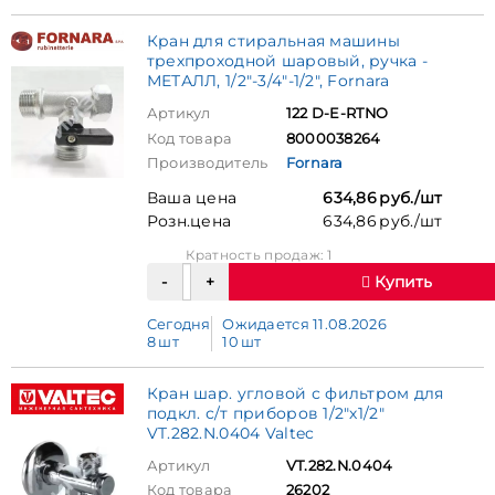
Кран для стиральная машины
трехпроходной шаровый, ручка -
МЕТАЛЛ, 1/2"-3/4"-1/2", Fornara
Артикул
122 D-E-RTNO
Код товара
8000038264
Производитель
Fornara
Ваша цена
634,86 руб./шт
Розн.цена
634,86 руб./шт
Кратность продаж: 1
Купить
Сегодня
Ожидается 11.08.2026
8 шт
10 шт
Кран шар. угловой с фильтром для
подкл. с/т приборов 1/2"х1/2"
VT.282.N.0404 Valtec
Артикул
VT.282.N.0404
Код товара
26202