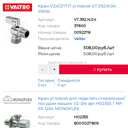
Кран 1/2х1/2"ПП угловой VT.392.N.04
Valtec
Артикул
VT.392.N.04
Код товара
37800
Номер товара
0092278
Производитель
Valtec
Ваша цена
508,00 руб./шт
Розн.цена
508,00 руб./шт
Кратность продаж: 1
Купить
Сегодня
Ожидается
0 шт
0 шт
Кран угловой для подключ.стиральных/
посудом.машин 1/2-3/4 арт.Н02355 / MF-
SS-1234 MONOFLEX
Артикул
Н02355
Код товара
8000027809