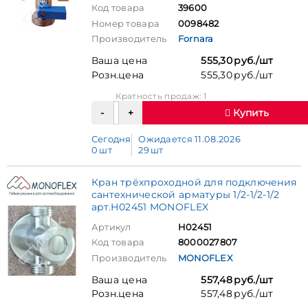
Код товара
39600
Номер товара
0098482
Производитель
Fornara
Ваша цена
555,30 руб./шт
Розн.цена
555,30 руб./шт
Кратность продаж: 1
Купить
Сегодня
Ожидается 11.08.2026
0 шт
29 шт
Кран трёхпроходной для подключения
сантехнической арматуры 1/2-1/2-1/2
арт.Н02451 MONOFLEX
Артикул
Н02451
Код товара
8000027807
Производитель
MONOFLEX
Ваша цена
557,48 руб./шт
Розн.цена
557,48 руб./шт