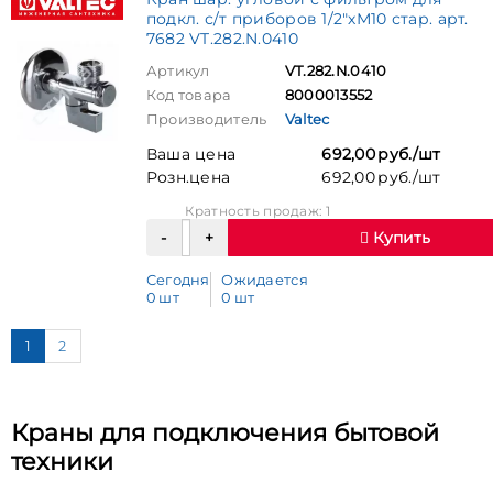
подкл. с/т приборов 1/2"хМ10 стар. арт.
7682 VT.282.N.0410
Артикул
VT.282.N.0410
Код товара
8000013552
Производитель
Valtec
Ваша цена
692,00 руб./шт
Розн.цена
692,00 руб./шт
Кратность продаж: 1
Купить
Сегодня
Ожидается
0 шт
0 шт
1
2
Краны для подключения бытовой
техники