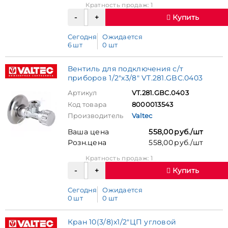
Кратность продаж: 1
Купить
Сегодня
Ожидается
6 шт
0 шт
Вентиль для подключения с/т
приборов 1/2"х3/8" VT.281.GBC.0403
Артикул
VT.281.GBC.0403
Код товара
8000013543
Производитель
Valtec
Ваша цена
558,00 руб./шт
Розн.цена
558,00 руб./шт
Кратность продаж: 1
Купить
Сегодня
Ожидается
0 шт
0 шт
Кран 10(3/8)х1/2"ЦП угловой