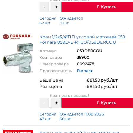
Купить
Сегодня
Ожидается
62 шт
0 шт
Кран 1/2х3/4"ПП угловой матовый 059
Fornara 059D-E-RTCO/059DERCOU
Артикул
059DERCOU
Код товара
38900
Номер товара
0092478
Производитель
Fornara
Ваша цена
681,50 руб./шт
Розн.цена
681,50 руб./шт
Кратность продаж: 1
Купить
Сегодня
Ожидается 11.08.2026
43 шт
50 шт
Кран шар. угловой с фильтром для