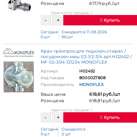
Розн.цена
617,19 руб./шт
Кратность продаж: 1
Купить
Сегодня
Ожидается 11.08.2026
0 шт
96 шт
Кран трёхпрох.для подключ.стирал./
посудомоеч.маш.1/2-1/2-3/4 арт.Н02452 /
MF-SS-304-121234 MONOFLEX
Артикул
Н02452
Код товара
8000027808
Производитель
MONOFLEX
Ваша цена
618,81 руб./шт
Розн.цена
618,81 руб./шт
Кратность продаж: 1
Купить
Сегодня
Ожидается
9 шт
0 шт