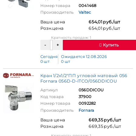
Номер товара
0041468
Производитель
Valtec
Ваша цена
654,01 руб./шт
Розн.цена
654,01 руб./шт
Кратность продаж: 1
Купить
Сегодня
Ожидается 12.08.2026
0 шт
0 шт
Кран 1/2х1/2"ПП угловой матовый 056
Fornara 056D-D-ITCO/056DDICOU
Артикул
056DDICOU
Код товара
37900
Номер товара
0092282
Производитель
Fornara
Ваша цена
669,35 руб./шт
Розн.цена
669,35 руб./шт
Кратность продаж: 1