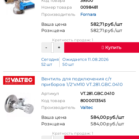
Код товара
39500
Номер товара
0098481
Производитель
Fornara
Ваша цена
582,71 руб./шт
Розн.цена
582,71 руб./шт
Кратность продаж: 1
Купить
Сегодня
Ожидается 11.08.2026
52 шт
50 шт
Вентиль для подключения с/т
приборов 1/2"хМ10 VT.281.GBC.0410
Артикул
VT.281.GBC.0410
Код товара
8000013545
Производитель
Valtec
Ваша цена
584,00 руб./шт
Розн.цена
584,00 руб./шт
Кратность продаж: 1