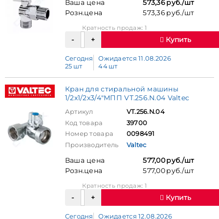
Ваша цена
573,36 руб./шт
Розн.цена
573,36 руб./шт
Кратность продаж: 1
Купить
Сегодня
Ожидается 11.08.2026
25 шт
44 шт
Кран для стиральной машины
1/2х1/2х3/4"МПП VT.256.N.04 Valtec
Артикул
VT.256.N.04
Код товара
39700
Номер товара
0098491
Производитель
Valtec
Ваша цена
577,00 руб./шт
Розн.цена
577,00 руб./шт
Кратность продаж: 1
Купить
Сегодня
Ожидается 12.08.2026