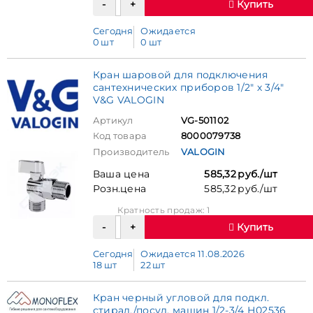
Купить
Сегодня
Ожидается
0 шт
0 шт
Кран шаровой для подключения
сантехнических приборов 1/2" х 3/4"
V&G VALOGIN
Артикул
VG-501102
Код товара
8000079738
Производитель
VALOGIN
Ваша цена
585,32 руб./шт
Розн.цена
585,32 руб./шт
Кратность продаж: 1
Купить
Сегодня
Ожидается 11.08.2026
18 шт
22 шт
Кран черный угловой для подкл.
стирал./посуд. машин 1/2-3/4 Н02536