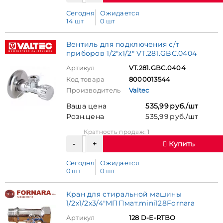
Сегодня
Ожидается
14 шт
0 шт
Вентиль для подключения с/т
приборов 1/2"х1/2" VT.281.GBC.0404
Артикул
VT.281.GBC.0404
Код товара
8000013544
Производитель
Valtec
Ваша цена
535,99 руб./шт
Розн.цена
535,99 руб./шт
Кратность продаж: 1
Купить
Сегодня
Ожидается
0 шт
0 шт
Кран для стиральной машины
1/2х1/2х3/4"МППмат.mini128Fornara
Артикул
128 D-E-RTBO