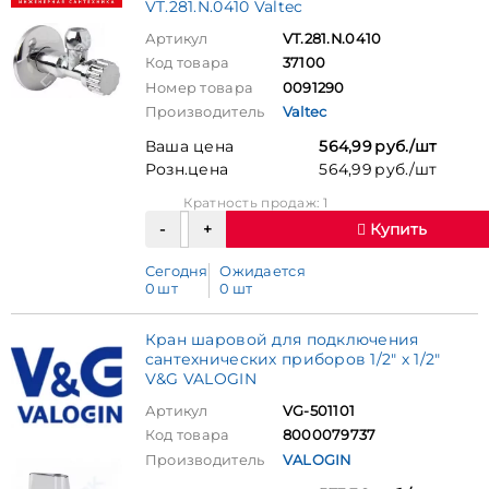
VT.281.N.0410 Valtec
Артикул
VT.281.N.0410
Код товара
37100
Номер товара
0091290
Производитель
Valtec
Ваша цена
564,99 руб./шт
Розн.цена
564,99 руб./шт
Кратность продаж: 1
Купить
Сегодня
Ожидается
0 шт
0 шт
Кран шаровой для подключения
сантехнических приборов 1/2" х 1/2"
V&G VALOGIN
Артикул
VG-501101
Код товара
8000079737
Производитель
VALOGIN