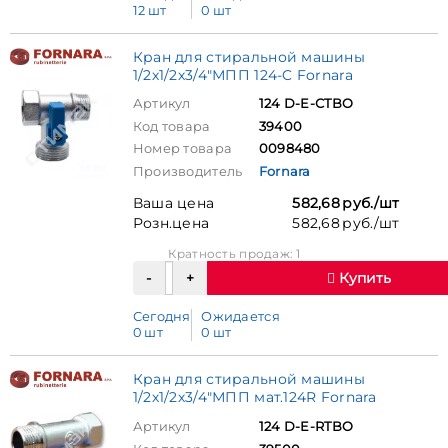
12 шт
0 шт
Кран для стиральной машины
1/2х1/2х3/4"МПП 124-C Fornara
Артикул
124 D-E-СTBO
Код товара
39400
Номер товара
0098480
Производитель
Fornara
Ваша цена
582,68 руб./шт
Розн.цена
582,68 руб./шт
Кратность продаж: 1
Купить
Сегодня
Ожидается
0 шт
0 шт
Кран для стиральной машины
1/2х1/2х3/4"МПП мат.124R Fornara
Артикул
124 D-E-RTBO