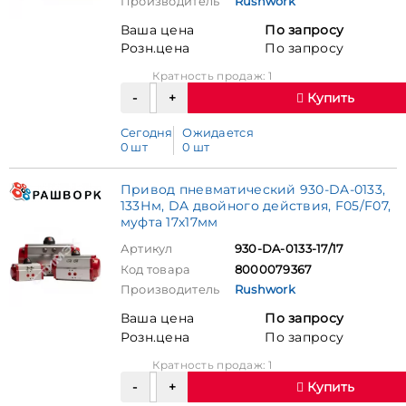
Производитель
Rushwork
Ваша цена
По запросу
Розн.цена
По запросу
Кратность продаж: 1
Купить
Сегодня
Ожидается
0 шт
0 шт
Привод пневматический 930-DA-0133,
133Нм, DA двойного действия, F05/F07,
муфта 17х17мм
Артикул
930-DA-0133-17/17
Код товара
8000079367
Производитель
Rushwork
Ваша цена
По запросу
Розн.цена
По запросу
Кратность продаж: 1
Купить