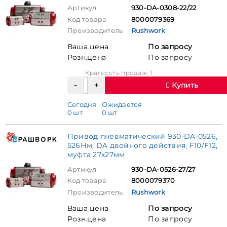
Артикул
930-DA-0308-22/22
Код товара
8000079369
Производитель
Rushwork
Ваша цена
По запросу
Розн.цена
По запросу
Кратность продаж: 1
Купить
Сегодня
Ожидается
0 шт
0 шт
Привод пневматический 930-DA-0526,
526Нм, DA двойного действия, F10/F12,
муфта 27х27мм
Артикул
930-DA-0526-27/27
Код товара
8000079370
Производитель
Rushwork
Ваша цена
По запросу
Розн.цена
По запросу