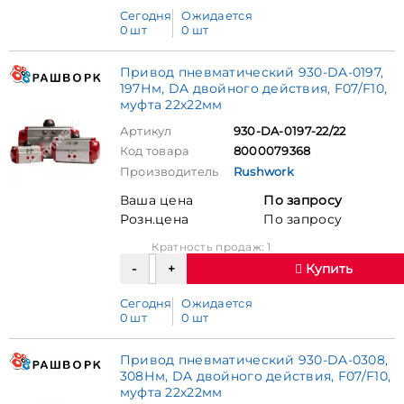
Сегодня
Ожидается
0 шт
0 шт
Привод пневматический 930-DA-0197,
197Нм, DA двойного действия, F07/F10,
муфта 22х22мм
Артикул
930-DA-0197-22/22
Код товара
8000079368
Производитель
Rushwork
Ваша цена
По запросу
Розн.цена
По запросу
Кратность продаж: 1
Купить
Сегодня
Ожидается
0 шт
0 шт
Привод пневматический 930-DA-0308,
308Нм, DA двойного действия, F07/F10,
муфта 22х22мм