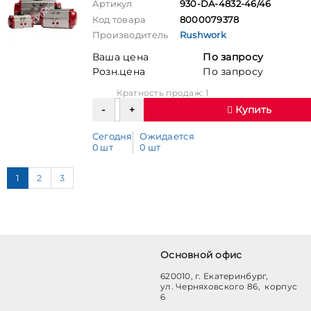
Артикул
930-DA-4832-46/46
Код товара
8000079378
Производитель
Rushwork
Ваша цена
По запросу
Розн.цена
По запросу
Кратность продаж: 1
Купить
Сегодня
Ожидается
0 шт
0 шт
1
2
3
Основной офис
620010, г. Екатеринбург,
ул. Черняховского 86, корпус
6