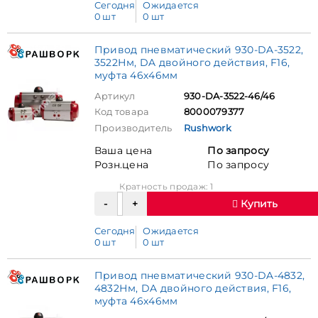
Сегодня
Ожидается
0 шт
0 шт
Привод пневматический 930-DA-3522,
3522Нм, DA двойного действия, F16,
муфта 46х46мм
Артикул
930-DA-3522-46/46
Код товара
8000079377
Производитель
Rushwork
Ваша цена
По запросу
Розн.цена
По запросу
Кратность продаж: 1
Купить
Сегодня
Ожидается
0 шт
0 шт
Привод пневматический 930-DA-4832,
4832Нм, DA двойного действия, F16,
муфта 46х46мм