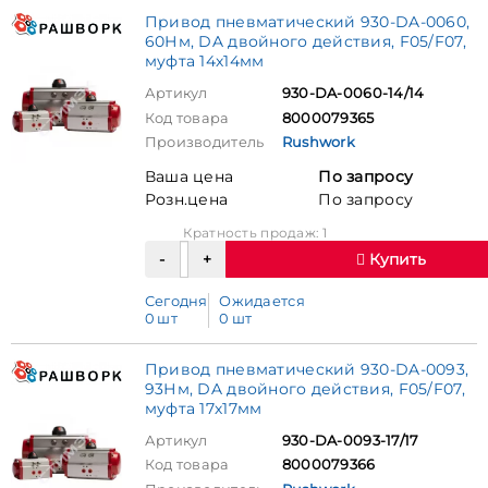
Привод пневматический 930-DA-0060,
60Нм, DA двойного действия, F05/F07,
муфта 14х14мм
Артикул
930-DA-0060-14/14
Код товара
8000079365
Производитель
Rushwork
Ваша цена
По запросу
Розн.цена
По запросу
Кратность продаж: 1
Купить
Сегодня
Ожидается
0 шт
0 шт
Привод пневматический 930-DA-0093,
93Нм, DA двойного действия, F05/F07,
муфта 17х17мм
Артикул
930-DA-0093-17/17
Код товара
8000079366