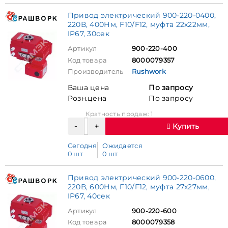
Привод электрический 900-220-0400,
220В, 400Нм, F10/F12, муфта 22х22мм,
IP67, 30сек
Артикул
900-220-400
Код товара
8000079357
Производитель
Rushwork
Ваша цена
По запросу
Розн.цена
По запросу
Кратность продаж: 1
Купить
Сегодня
Ожидается
0 шт
0 шт
Привод электрический 900-220-0600,
220В, 600Нм, F10/F12, муфта 27х27мм,
IP67, 40сек
Артикул
900-220-600
Код товара
8000079358