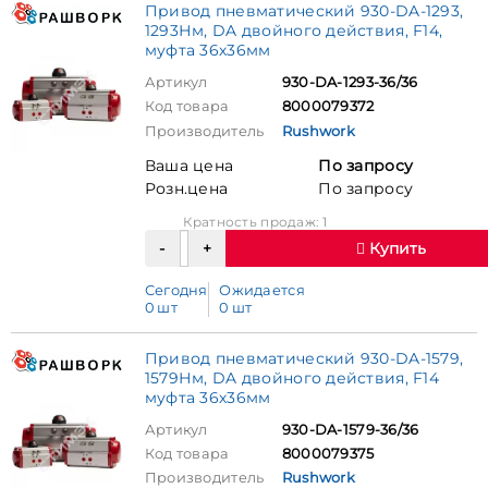
Привод пневматический 930-DA-1293,
1293Нм, DA двойного действия, F14,
муфта 36х36мм
Артикул
930-DA-1293-36/36
Код товара
8000079372
Производитель
Rushwork
Ваша цена
По запросу
Розн.цена
По запросу
Кратность продаж: 1
Купить
Сегодня
Ожидается
0 шт
0 шт
Привод пневматический 930-DA-1579,
1579Нм, DA двойного действия, F14
муфта 36х36мм
Артикул
930-DA-1579-36/36
Код товара
8000079375
Производитель
Rushwork