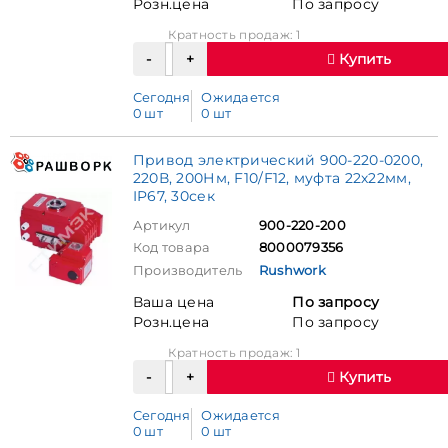
Розн.цена
По запросу
Кратность продаж: 1
Купить
Сегодня
Ожидается
0 шт
0 шт
Привод электрический 900-220-0200,
220В, 200Нм, F10/F12, муфта 22х22мм,
IP67, 30сек
Артикул
900-220-200
Код товара
8000079356
Производитель
Rushwork
Ваша цена
По запросу
Розн.цена
По запросу
Кратность продаж: 1
Купить
Сегодня
Ожидается
0 шт
0 шт