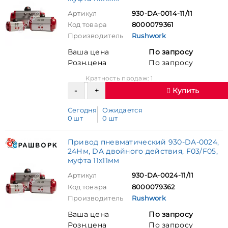
Артикул
930-DA-0014-11/11
Код товара
8000079361
Производитель
Rushwork
Ваша цена
По запросу
Розн.цена
По запросу
Кратность продаж: 1
Купить
Сегодня
Ожидается
0 шт
0 шт
Привод пневматический 930-DA-0024,
24Нм, DA двойного действия, F03/F05,
муфта 11х11мм
Артикул
930-DA-0024-11/11
Код товара
8000079362
Производитель
Rushwork
Ваша цена
По запросу
Розн.цена
По запросу