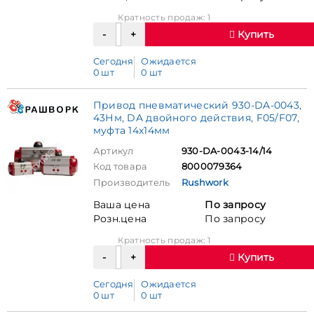
Кратность продаж: 1
Купить
Сегодня
Ожидается
0 шт
0 шт
Привод пневматический 930-DA-0043,
43Нм, DA двойного действия, F05/F07,
муфта 14х14мм
Артикул
930-DA-0043-14/14
Код товара
8000079364
Производитель
Rushwork
Ваша цена
По запросу
Розн.цена
По запросу
Кратность продаж: 1
Купить
Сегодня
Ожидается
0 шт
0 шт