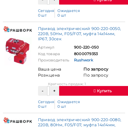
Сегодня
Ожидается
0 шт
0 шт
Привод электрический 900-220-0050,
220В, 50Нм, F05/F07, муфта 14х14мм,
IP67, 30сек
Артикул
900-220-050
Код товара
8000079353
Производитель
Rushwork
Ваша цена
По запросу
Розн.цена
По запросу
Кратность продаж: 1
Купить
Сегодня
Ожидается
0 шт
0 шт
Привод электрический 900-220-0080,
220В, 80Нм, F05/F07, муфта 14х14мм,