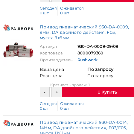
Сегодня
Ожидается
0 шт
0 шт
Привод пневматический 930-DA-0009,
9Нм, DA двойного действия, F03,
муфта 9х9мм
Артикул
930-DA-0009-09/09
Код товара
8000079360
Производитель
Rushwork
Ваша цена
По запросу
Розн.цена
По запросу
Кратность продаж: 1
Купить
Сегодня
Ожидается
0 шт
0 шт
Привод пневматический 930-DA-0014,
14Нм, DA двойного действия, F03/F05,
муфта 11х11мм