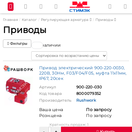
Главная
Каталог
Регулирующая арматура
Приводы
Приводы
Фильтры
В наличии
Sort
Привод электрический 900-220-0030,
220В, 30Нм, F03/F04/F05, муфта 11х11мм,
IP67, 20сек
Артикул
900-220-030
Код товара
8000079352
Производитель
Rushwork
Ваша цена
По запросу
Розн.цена
По запросу
Кратность продаж: 1
Купить