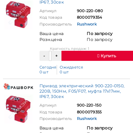
IP67, 30сек
Артикул
900-220-080
Код товара
8000079354
Производитель
Rushwork
Ваша цена
По запросу
Розн.цена
По запросу
Кратность продаж: 1
Купить
Сегодня
Ожидается
0 шт
0 шт
Привод электрический 900-220-0150,
220В, 150Нм, F05/F07, муфта 17х17мм,
IP67, 30сек
Артикул
900-220-150
Код товара
8000079355
Производитель
Rushwork
Ваша цена
По запросу