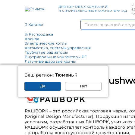
ДЛЯ ТОРГОВЫХ КОМПАНИЙ
6
И СТРОИТЕЛЬНО-МОНТАЖНЫХ БРИГАД
"
Каталог
% Распродажа
Аренда
Электрические котлы
Автоматика, системы управления
Трубчатые радиаторы
Внутрипольные конвекторы PF
Латунные шаровые краны
Главная
Производители
Ваш регион:
Тюмень
?
Производитель Rushw
Да
Нет
РАШВОРК – это российская торговая марка, ко
(Original Design Manufacturer). Продукция из
условиям, разработанных РАШВОРК, учитывая 
РАШВОРК осуществляет контроль каждого этап
• разработка конструкторской документации;