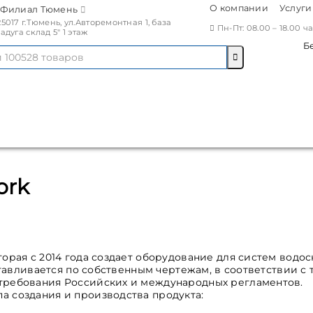
О компании
Услуги
Филиал Тюмень
25017 г.Тюмень, ул.Авторемонтная 1, база
Пн-Пт: 08.00 – 18.00 
Радуга склад 5" 1 этаж
Б
ork
торая с 2014 года создает оборудование для систем водо
готавливается по собственным чертежам, в соответствии с
требования Российских и международных регламентов.
а создания и производства продукта: