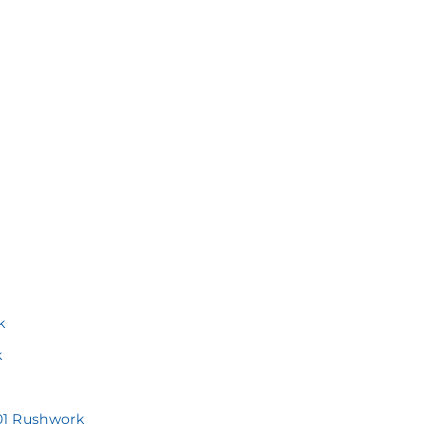
k
k
1 Rushwork