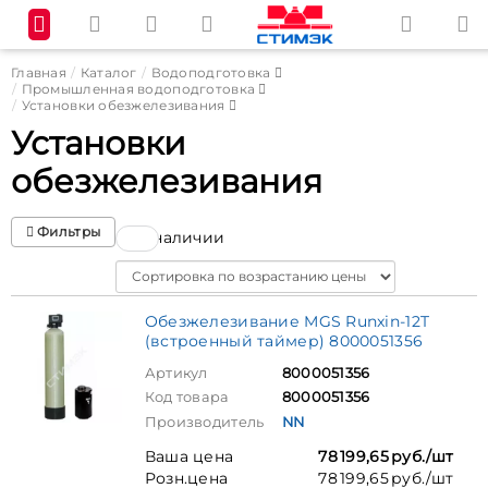
Главная
Каталог
Водоподготовка
Промышленная водоподготовка
Установки обезжелезивания
Установки
обезжелезивания
Фильтры
В наличии
Sort
Обезжелезивание MGS Runxin-12T
(встроенный таймер) 8000051356
Артикул
8000051356
Код товара
8000051356
Производитель
NN
Ваша цена
78 199,65 руб./шт
Розн.цена
78 199,65 руб./шт