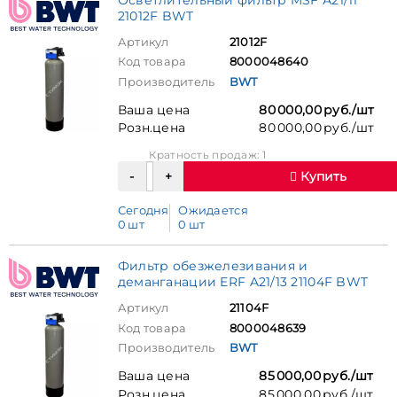
21012F BWT
Артикул
21012F
Код товара
8000048640
Производитель
BWT
Ваша цена
80 000,00 руб./шт
Розн.цена
80 000,00 руб./шт
Кратность продаж: 1
Купить
Сегодня
Ожидается
0 шт
0 шт
Фильтр обезжелезивания и
деманганации ERF A21/13 21104F BWT
Артикул
21104F
Код товара
8000048639
Производитель
BWT
Ваша цена
85 000,00 руб./шт
Розн.цена
85 000,00 руб./шт