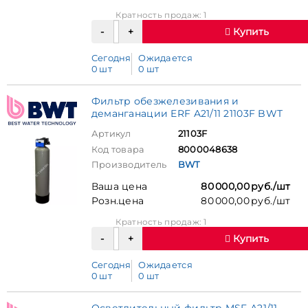
Кратность продаж: 1
Купить
Сегодня
Ожидается
0 шт
0 шт
Фильтр обезжелезивания и
деманганации ERF A21/11 21103F BWT
Артикул
21103F
Код товара
8000048638
Производитель
BWT
Ваша цена
80 000,00 руб./шт
Розн.цена
80 000,00 руб./шт
Кратность продаж: 1
Купить
Сегодня
Ожидается
0 шт
0 шт
Осветлительный фильтр MSF А21/11