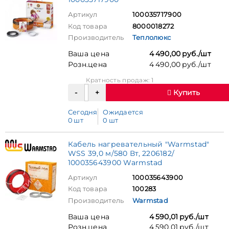
Артикул
100035717900
Код товара
8000018272
Производитель
Теплолюкс
Ваша цена
4 490,00 руб./шт
Розн.цена
4 490,00 руб./шт
Кратность продаж: 1
Купить
Сегодня
Ожидается
0 шт
0 шт
Кабель нагревательный "Warmstad"
WSS 39,0 м/580 Вт, 2206182/
100035643900 Warmstad
Артикул
100035643900
Код товара
100283
Производитель
Warmstad
Ваша цена
4 590,01 руб./шт
Розн.цена
4 590,01 руб./шт