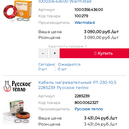
100035643600 Warmstad
Артикул
100035643600
Код товара
100279
Производитель
Warmstad
Ваша цена
3 090,00 руб./шт
Розн.цена
3 090,00 руб./шт
Кратность продаж: 1
Купить
Сегодня
Ожидается
0 шт
0 шт
Кабель нагревательный РТ-230-10,5
2285239 Русское тепло
Артикул
2285239
Код товара
8000062327
Производитель
Русское тепло
Ваша цена
3 431,04 руб./шт
Розн.цена
3 431,04 руб./шт