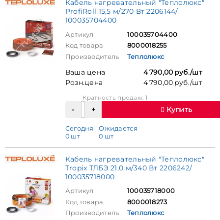
Кабель нагревательный "Теплолюкс"
ProfiRoll 15,5 м/270 Вт 2206144/
100035704400
Артикул
100035704400
Код товара
8000018255
Производитель
Теплолюкс
Ваша цена
4 790,00 руб./шт
Розн.цена
4 790,00 руб./шт
Кратность продаж: 1
Купить
Сегодня
Ожидается
0 шт
0 шт
Кабель нагревательный "Теплолюкс"
Tropix ТЛБЭ 21,0 м/340 Вт 2206242/
100035718000
Артикул
100035718000
Код товара
8000018273
Производитель
Теплолюкс