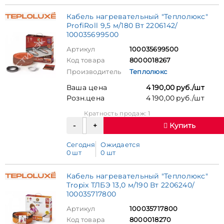
Кабель нагревательный "Теплолюкс"
ProfiRoll 9,5 м/180 Вт 2206142/
100035699500
Артикул
100035699500
Код товара
8000018267
Производитель
Теплолюкс
Ваша цена
4 190,00 руб./шт
Розн.цена
4 190,00 руб./шт
Кратность продаж: 1
Купить
Сегодня
Ожидается
0 шт
0 шт
Кабель нагревательный "Теплолюкс"
Tropix ТЛБЭ 13,0 м/190 Вт 2206240/
100035717800
Артикул
100035717800
Код товара
8000018270