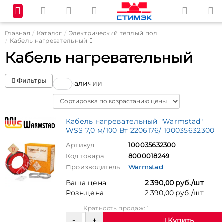
Главная
Каталог
Электрический теплый пол
Кабель нагревательный
Кабель нагревательный
Фильтры
В наличии
Sort
Кабель нагревательный "Warmstad"
WSS 7,0 м/100 Вт 2206176/ 100035632300
Артикул
100035632300
Код товара
8000018249
Производитель
Warmstad
Ваша цена
2 390,00 руб./шт
Розн.цена
2 390,00 руб./шт
Кратность продаж: 1
Купить