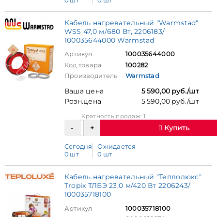
0 шт
0 шт
Кабель нагревательный "Warmstad"
WSS 47,0 м/680 Вт, 2206183/
100035644000 Warmstad
Артикул
100035644000
Код товара
100282
Производитель
Warmstad
Ваша цена
5 590,00 руб./шт
Розн.цена
5 590,00 руб./шт
Кратность продаж: 1
Купить
Сегодня
Ожидается
0 шт
0 шт
Кабель нагревательный "Теплолюкс"
Tropix ТЛБЭ 23,0 м/420 Вт 2206243/
100035718100
Артикул
100035718100