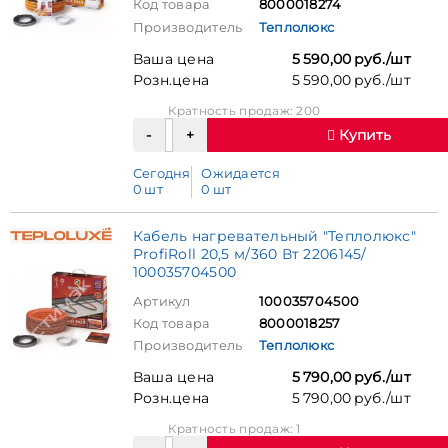
Код товара
8000018274
Производитель
Теплолюкс
Ваша цена
5 590,00 руб./шт
Розн.цена
5 590,00 руб./шт
Кратность продаж: 200
Купить
Сегодня
Ожидается
0 шт
0 шт
Кабель нагревательный "Теплолюкс"
ProfiRoll 20,5 м/360 Вт 2206145/
100035704500
Артикул
100035704500
Код товара
8000018257
Производитель
Теплолюкс
Ваша цена
5 790,00 руб./шт
Розн.цена
5 790,00 руб./шт
Кратность продаж: 1