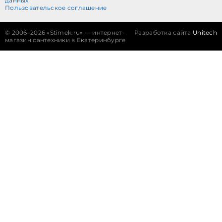
данных
Пользовательское соглашение
©
2006–2026 «Stimek.ru» — интернет-
Разработка сайта
Unitech
магазин сантехники в Екатеринбурге