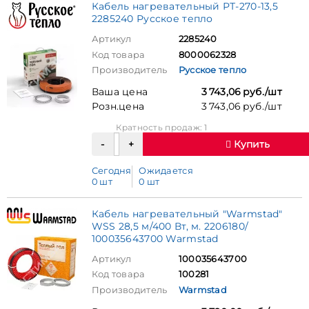
Кабель нагревательный РТ-270-13,5
2285240 Русское тепло
Артикул
2285240
Код товара
8000062328
Производитель
Русское тепло
Ваша цена
3 743,06 руб./шт
Розн.цена
3 743,06 руб./шт
Кратность продаж: 1
Купить
Сегодня
Ожидается
0 шт
0 шт
Кабель нагревательный "Warmstad"
WSS 28,5 м/400 Вт, м. 2206180/
100035643700 Warmstad
Артикул
100035643700
Код товара
100281
Производитель
Warmstad