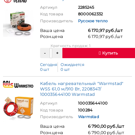
Артикул
2285245
Код товара
8000062332
Производитель
Русское тепло
Ваша цена
6 170,97 руб./шт
Розн.цена
6 170,97 руб./шт
Кратность продаж: 1
Купить
Сегодня
Ожидается
0 шт
0 шт
Кабель нагревательный "Warmstad"
WSS 61,0 м/910 Вт, 2208347/
100035644100 Warmstad
Артикул
100035644100
Код товара
100284
Производитель
Warmstad
Ваша цена
6 790,00 руб./шт
Розн.цена
6 790,00 руб./шт