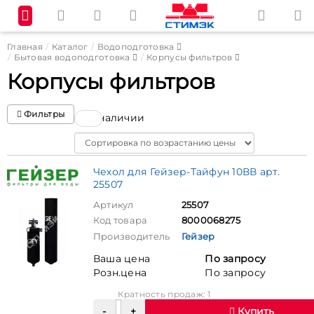
Главная
Каталог
Водоподготовка
Бытовая водоподготовка
Корпусы фильтров
Корпусы фильтров
Фильтры
В наличии
Sort
Чехол для Гейзер-Тайфун 10ВВ арт.
25507
Артикул
25507
Код товара
8000068275
Производитель
Гейзер
Ваша цена
По запросу
Розн.цена
По запросу
Кратность продаж: 1
Купить