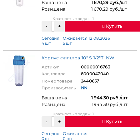
Ваша цена
1 670,29 руб./шт
Розн.цена
1 670,29 руб./шт
Кратность продаж: 1
Купить
Сегодня
Ожидается 12.08.2026
4 шт
5 шт
Корпус фильтра 10" S 1/2"T, NW
Артикул
00000016763
Код товара
8000047040
Номер товара
2440657
Производитель
NN
Ваша цена
1 944,30 руб./шт
Розн.цена
1 944,30 руб./шт
Кратность продаж: 1
Купить
Сегодня
Ожидается
0 шт
0 шт