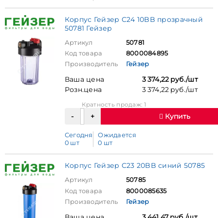
Корпус Гейзер C24 10BB прозрачный
50781 Гейзер
Артикул
50781
Код товара
8000084895
Производитель
Гейзер
Ваша цена
3 374,22 руб./шт
Розн.цена
3 374,22 руб./шт
Кратность продаж: 1
Купить
Сегодня
Ожидается
0 шт
0 шт
Корпус Гейзер C23 20BB синий 50785
Артикул
50785
Код товара
8000085635
Производитель
Гейзер
Ваша цена
3 441,47 руб./шт