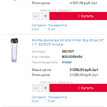
Розн.цена
4 901,78 руб./шт
Кратность продаж: 1
Купить
Сегодня
Ожидается
0 шт
0 шт
Колба фильтра Kristal Filter Big Blue 20"
T 1" 3301107 Kristal
Артикул
3301107
Код товара
8000059454
Производитель
Kristal
Ваша цена
5 038,00 руб./шт
Розн.цена
5 038,00 руб./шт
Кратность продаж: 4
Купить
Сегодня
Ожидается
0 шт
0 шт