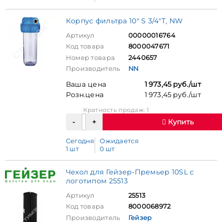
Корпус фильтра 10" S 3/4"T, NW
Артикул
00000016764
Код товара
8000047671
Номер товара
2440657
Производитель
NN
Ваша цена
1 973,45 руб./шт
Розн.цена
1 973,45 руб./шт
Кратность продаж: 1
Купить
Сегодня
Ожидается
1 шт
0 шт
Чехол для Гейзер-Премьер 10SL с
логотипом 25513
Артикул
25513
Код товара
8000068972
Производитель
Гейзер