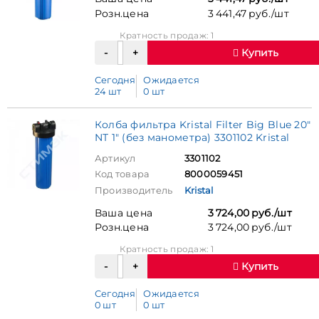
Розн.цена
3 441,47 руб./шт
Кратность продаж: 1
Купить
Сегодня
Ожидается
24 шт
0 шт
Колба фильтра Kristal Filter Big Blue 20"
NT 1" (без манометра) 3301102 Kristal
Артикул
3301102
Код товара
8000059451
Производитель
Kristal
Ваша цена
3 724,00 руб./шт
Розн.цена
3 724,00 руб./шт
Кратность продаж: 1
Купить
Сегодня
Ожидается
0 шт
0 шт