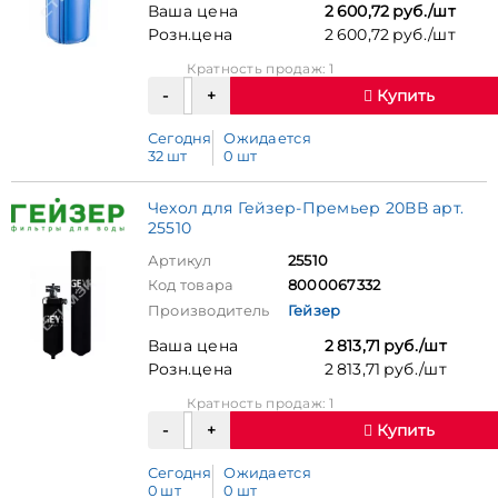
Ваша цена
2 600,72 руб./шт
Розн.цена
2 600,72 руб./шт
Кратность продаж: 1
Купить
Сегодня
Ожидается
32 шт
0 шт
Чехол для Гейзер-Премьер 20ВВ арт.
25510
Артикул
25510
Код товара
8000067332
Производитель
Гейзер
Ваша цена
2 813,71 руб./шт
Розн.цена
2 813,71 руб./шт
Кратность продаж: 1
Купить
Сегодня
Ожидается
0 шт
0 шт