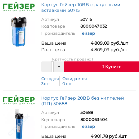
Корпус Гейзер 10BB с латунными
вставками 50715
Артикул
50715
Код товара
8000047032
Производитель
Гейзер
Ваша цена
4 809,09 руб./шт
Розн.цена
4 809,09 руб./шт
Кратность продаж: 1
Купить
Сегодня
Ожидается
3 шт
0 шт
Корпус Гейзер 20BB без ниппелей
(ПП) 50688
Артикул
50688
Код товара
8000063404
Производитель
Гейзер
Ваша цена
4 901,78 руб./шт