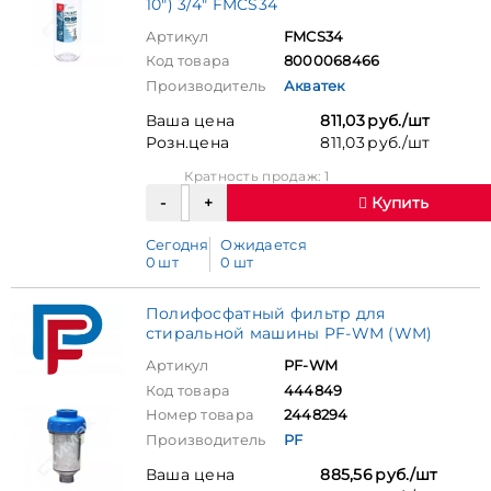
10") 3/4" FMCS34
Артикул
FMCS34
Код товара
8000068466
Производитель
Акватек
Ваша цена
811,03 руб./шт
Розн.цена
811,03 руб./шт
Кратность продаж: 1
Купить
Сегодня
Ожидается
0 шт
0 шт
Полифосфатный фильтр для
стиральной машины PF-WM (WM)
Артикул
PF-WM
Код товара
444849
Номер товара
2448294
Производитель
PF
Ваша цена
885,56 руб./шт