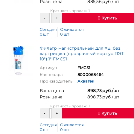
Розн.цена
885,56 руб./шт
Кратность продаж: 1
Купить
Сегодня
Ожидается
0 шт
0 шт
Фильтр магистральный для ХВ, без
картриджа (прозрачный корпус ПЭТ
10") 1" FMCS1
Артикул
FMCS1
Код товара
8000068464
Производитель
Акватек
Ваша цена
898,73 руб./шт
Розн.цена
898,73 руб./шт
Кратность продаж: 1
Купить
Сегодня
Ожидается
0 шт
0 шт