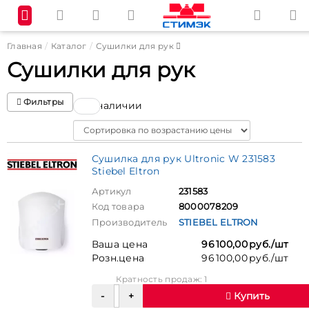
Главная
Каталог
Сушилки для рук
Сушилки для рук
Фильтры
В наличии
Sort
Сушилка для рук Ultronic W 231583
Stiebel Eltron
Артикул
231583
Код товара
8000078209
Производитель
STIEBEL ELTRON
Ваша цена
96 100,00 руб./шт
Розн.цена
96 100,00 руб./шт
Кратность продаж: 1
Купить