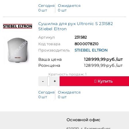
Сегодня
Ожидается
0 шт
0 шт
Сушилка для рук Ultronic S 231582
Stiebel Eltron
Артикул
231582
Код товара
8000078210
Производитель
STIEBEL ELTRON
Ваша цена
128 999,99 руб./шт
Розн.цена
128 999,99 руб./шт
Кратность продаж: 1
Купить
Сегодня
Ожидается
0 шт
0 шт
Основной офис
620010, г. Екатеринбург,