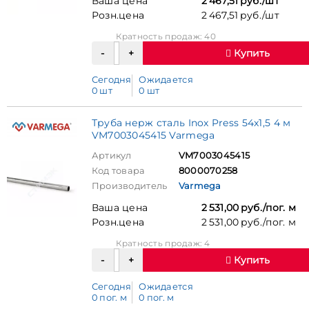
Ваша цена
2 467,51 руб./шт
Розн.цена
2 467,51 руб./шт
Кратность продаж: 40
Купить
Сегодня
Ожидается
0 шт
0 шт
Труба нерж сталь Inox Press 54x1,5 4 м
VM7003045415 Varmega
Артикул
VM7003045415
Код товара
8000070258
Производитель
Varmega
Ваша цена
2 531,00 руб./пог. м
Розн.цена
2 531,00 руб./пог. м
Кратность продаж: 4
Купить
Сегодня
Ожидается
0 пог. м
0 пог. м