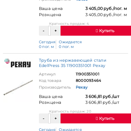
Ваша цена
3 405,00 руб./пог. м
Розн.цена
3 405,00 руб./пог. м
Кратность продаж: 4
Купить
Сегодня
Ожидается
0 пог. м
0 пог. м
Труба из нержавеющей стали
EdelPress 35 11900351001 Рехау
Артикул
11900351001
Код товара
8000093464
Производитель
Рехау
Ваша цена
3 606,81 руб./шт
Розн.цена
3 606,81 руб./шт
Кратность продаж: 20
Купить
Сегодня
Ожидается