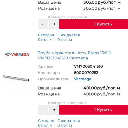
Ваша цена
305,00 руб./пог. м
Розн.цена
305,00 руб./пог. м
Кратность продаж: 4
Купить
Сегодня
Ожидается
0 пог. м
0 пог. м
Труба нерж сталь Inox Press 15x1,0
VM7003041510 Varmega
Артикул
VM7003041510
Код товара
8000070252
Производитель
Varmega
Ваша цена
401,00 руб./пог. м
Розн.цена
401,00 руб./пог. м
Кратность продаж: 4
Купить
Сегодня
Ожидается
0 пог. м
0 пог. м