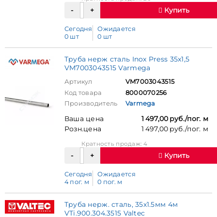
Купить
Сегодня
Ожидается
0 шт
0 шт
Труба нерж сталь Inox Press 35x1,5
VM7003043515 Varmega
Артикул
VM7003043515
Код товара
8000070256
Производитель
Varmega
Ваша цена
1 497,00 руб./пог. м
Розн.цена
1 497,00 руб./пог. м
Кратность продаж: 4
Купить
Сегодня
Ожидается
4 пог. м
0 пог. м
Труба нерж. сталь, 35х1.5мм 4м
VTi.900.304.3515 Valtec