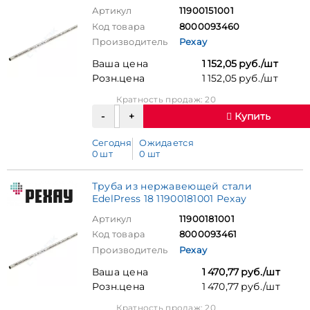
Артикул
11900151001
Код товара
8000093460
Производитель
Рехау
Ваша цена
1 152,05 руб./шт
Розн.цена
1 152,05 руб./шт
Кратность продаж: 20
Купить
Сегодня
Ожидается
0 шт
0 шт
Труба из нержавеющей стали
EdelPress 18 11900181001 Рехау
Артикул
11900181001
Код товара
8000093461
Производитель
Рехау
Ваша цена
1 470,77 руб./шт
Розн.цена
1 470,77 руб./шт
Кратность продаж: 20