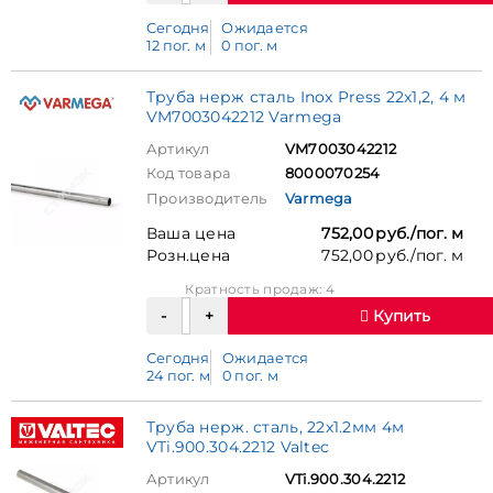
Сегодня
Ожидается
12 пог. м
0 пог. м
Труба нерж сталь Inox Press 22x1,2, 4 м
VM7003042212 Varmega
Артикул
VM7003042212
Код товара
8000070254
Производитель
Varmega
Ваша цена
752,00 руб./пог. м
Розн.цена
752,00 руб./пог. м
Кратность продаж: 4
Купить
Сегодня
Ожидается
24 пог. м
0 пог. м
Труба нерж. сталь, 22х1.2мм 4м
VTi.900.304.2212 Valtec
Артикул
VTi.900.304.2212