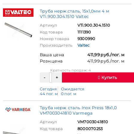
Труба нерж.сталь, 15х1,0мм 4 м
VTi.900.304.1510 Valtec
Артикул
VTi.900.304.1510
Код товара
1111390
Номер товара
9300990
Производитель
Valtec
Ваша цена
411,99 руб./пог. м
Розн.цена
411,99 руб./пог. м
Кратность продаж: 4
Купить
Сегодня
Ожидается
44 пог. м
0 пог. м
Труба нерж сталь Inox Press 18x1,0
VM7003041810 Varmega
Артикул
VM7003041810
Код товара
8000070253