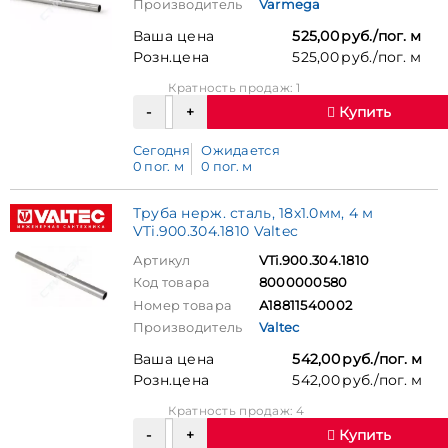
Производитель
Varmega
Ваша цена
525,00 руб./пог. м
Розн.цена
525,00 руб./пог. м
Кратность продаж: 1
Купить
Сегодня
Ожидается
0 пог. м
0 пог. м
Труба нерж. сталь, 18х1.0мм, 4 м
VTi.900.304.1810 Valtec
Артикул
VTi.900.304.1810
Код товара
8000000580
Номер товара
А18811540002
Производитель
Valtec
Ваша цена
542,00 руб./пог. м
Розн.цена
542,00 руб./пог. м
Кратность продаж: 4
Купить