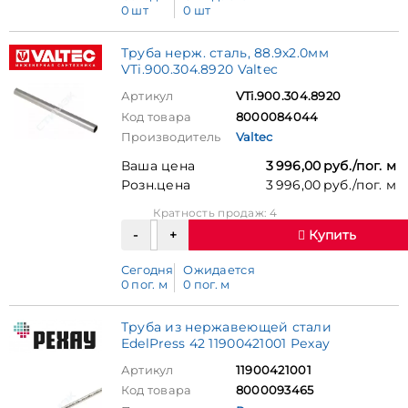
0 шт
0 шт
Труба нерж. сталь, 88.9х2.0мм
VTi.900.304.8920 Valtec
Артикул
VTi.900.304.8920
Код товара
8000084044
Производитель
Valtec
Ваша цена
3 996,00 руб./пог. м
Розн.цена
3 996,00 руб./пог. м
Кратность продаж: 4
Купить
Сегодня
Ожидается
0 пог. м
0 пог. м
Труба из нержавеющей стали
EdelPress 42 11900421001 Рехау
Артикул
11900421001
Код товара
8000093465