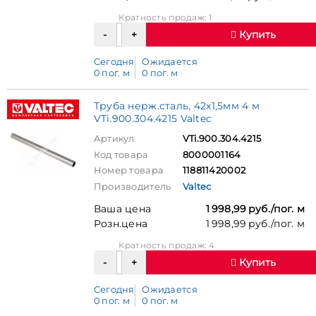
Кратность продаж: 1
Купить
Сегодня
Ожидается
0 пог. м
0 пог. м
Труба нерж.сталь, 42х1,5мм 4 м
VTi.900.304.4215 Valtec
Артикул
VTi.900.304.4215
Код товара
8000001164
Номер товара
118811420002
Производитель
Valtec
Ваша цена
1 998,99 руб./пог. м
Розн.цена
1 998,99 руб./пог. м
Кратность продаж: 4
Купить
Сегодня
Ожидается
0 пог. м
0 пог. м