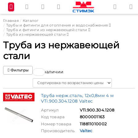
Главная
Каталог
Трубы и фитинги для отопления и водоснабжения
Труба и фитинги из нержавеющей стали
Труба из нержавеющей стали
Труба из нержавеющей
стали
Фильтры
В наличии
Sort
Труба нерж.сталь, 12х0,8мм 4 м
VTi.900.304.1208 Valtec
Артикул
VTi.900.304.1208
Код товара
8000001163
Номер товара
118811010002
Производитель
Valtec