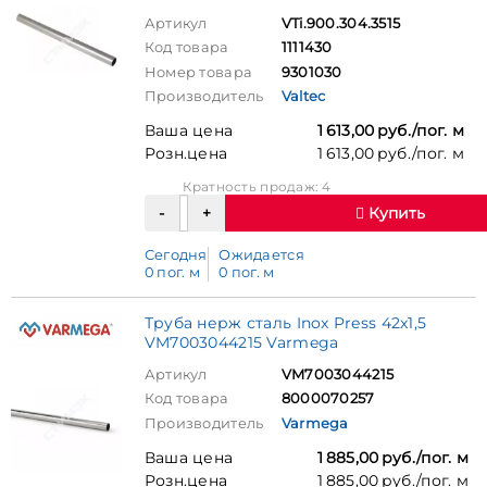
Артикул
VTi.900.304.3515
Код товара
1111430
Номер товара
9301030
Производитель
Valtec
Ваша цена
1 613,00 руб./пог. м
Розн.цена
1 613,00 руб./пог. м
Кратность продаж: 4
Купить
Сегодня
Ожидается
0 пог. м
0 пог. м
Труба нерж сталь Inox Press 42x1,5
VM7003044215 Varmega
Артикул
VM7003044215
Код товара
8000070257
Производитель
Varmega
Ваша цена
1 885,00 руб./пог. м
Розн.цена
1 885,00 руб./пог. м