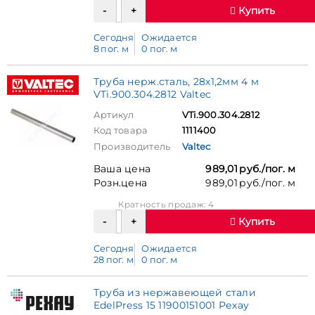
Купить
Сегодня
Ожидается
8 пог. м
0 пог. м
Труба нерж.сталь, 28х1,2мм 4 м
VTi.900.304.2812 Valtec
Артикул
VTi.900.304.2812
Код товара
1111400
Производитель
Valtec
Ваша цена
989,01 руб./пог. м
Розн.цена
989,01 руб./пог. м
Кратность продаж: 4
Купить
Сегодня
Ожидается
28 пог. м
0 пог. м
Труба из нержавеющей стали
EdelPress 15 11900151001 Рехау