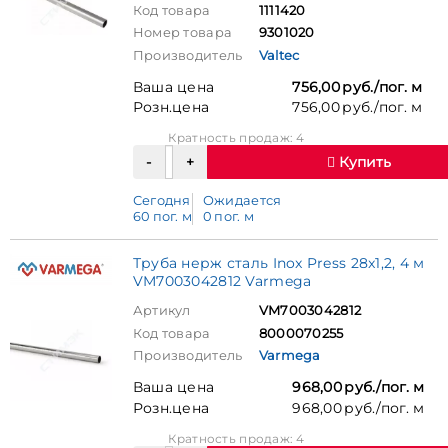
Код товара
1111420
Номер товара
9301020
Производитель
Valtec
Ваша цена
756,00 руб./пог. м
Розн.цена
756,00 руб./пог. м
Кратность продаж: 4
Купить
Сегодня
Ожидается
60 пог. м
0 пог. м
Труба нерж сталь Inox Press 28x1,2, 4 м
VM7003042812 Varmega
Артикул
VM7003042812
Код товара
8000070255
Производитель
Varmega
Ваша цена
968,00 руб./пог. м
Розн.цена
968,00 руб./пог. м
Кратность продаж: 4