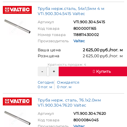
Труба нерж.сталь, 54х1,5мм 4 м
VTi.900.304.5415 Valtec
Артикул
VTi.900.304.5415
Код товара
8000001165
Номер товара
118811430002
Производитель
Valtec
Ваша цена
2 625,00 руб./пог. м
Розн.цена
2 625,00 руб./пог. м
Кратность продаж: 4
Купить
Сегодня
Ожидается
0 пог. м
0 пог. м
Труба нерж. сталь, 76.1х2.0мм
VTi.900.304.7620 Valtec
Артикул
VTi.900.304.7620
Код товара
8000084045
Производитель
Valtec