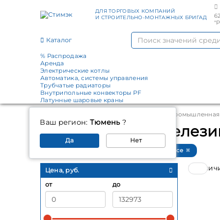
ДЛЯ ТОРГОВЫХ КОМПАНИЙ
6
И СТРОИТЕЛЬНО-МОНТАЖНЫХ БРИГАД
"
Каталог
% Распродажа
Аренда
Электрические котлы
Автоматика, системы управления
Трубчатые радиаторы
Внутрипольные конвекторы PF
Латунные шаровые краны
Главная
Каталог
Водоподготовка
Промышленная 
Ваш регион:
Тюмень
?
Установки обезжелез
Да
Нет
Производители: BWT (3)
Очистить все
В налич
Цена, руб.
от
до