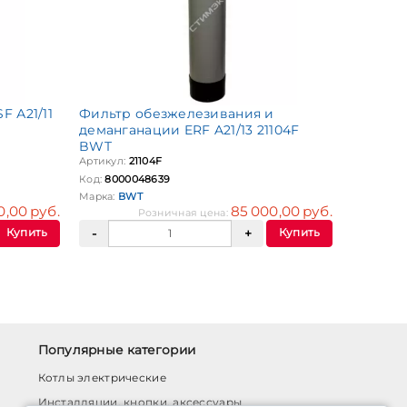
 А21/11
Фильтр обезжелезивания и
деманганации ERF A21/13 21104F
BWT
Артикул:
21104F
Код:
8000048639
Марка:
BWT
0,00 руб.
85 000,00 руб.
Розничная цена:
Купить
Купить
Популярные категории
Котлы электрические
Инсталляции, кнопки, аксессуары