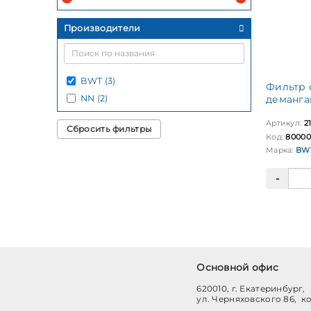
Производители
BWT (3)
Фильтр 
NN (2)
деманга
Артикул:
2
Сбросить фильтры
Код:
80000
Марка:
BW
Основной офис
620010, г. Екатеринбург,
ул. Черняховского 86, к