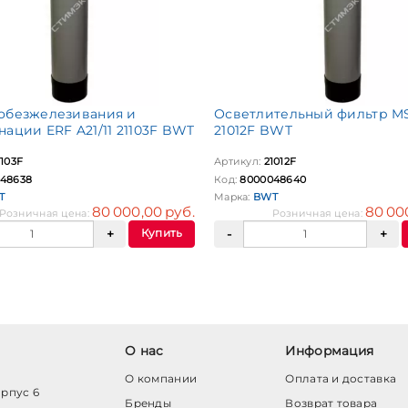
обезжелезивания и
Осветлительный фильтр MSF
нации ERF A21/11 21103F BWT
21012F BWT
1103F
Артикул:
21012F
48638
Код:
8000048640
T
Марка:
BWT
80 000,00 руб.
80 00
Розничная цена:
Розничная цена:
Купить
О нас
Информация
О компании
Оплата и доставка
орпус 6
Бренды
Возврат товара