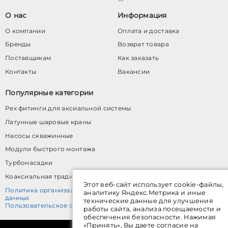
О нас
Информация
О компании
Оплата и доставка
Бренды
Возврат товара
Поставщикам
Как заказать
Контакты
Вакансии
Популярные категории
Pex фитинги для аксиальной системы
Латунные шаровые краны
Насосы скважинные
Модули быстрого монтажа
Турбонасадки
Коаксиальная традиционная система
Этот веб-сайт использует cookie-файлы,
Политика организации в отношении обработки персональных
аналитику Яндекс.Метрика и иные
данных
технические данные для улучшения
Пользовательское соглашение
работы сайта, анализа посещаемости и
обеспечения безопасности. Нажимая
«Принять», Вы даете согласие на