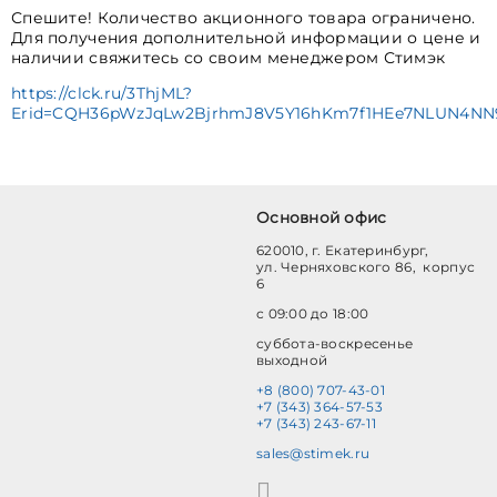
Спешите! Количество акционного товара ограничено.
Для получения дополнительной информации о цене и
наличии свяжитесь со своим менеджером Стимэк
https://clck.ru/3ThjML?
Erid=CQH36pWzJqLw2BjrhmJ8V5Y16hKm7f1HEe7NLUN4NN
Основной офис
620010, г. Екатеринбург,
ул. Черняховского 86, корпус
6
с 09:00 до 18:00
суббота-воскресенье
выходной
+8 (800) 707-43-01
+7 (343) 364-57-53
+7 (343) 243-67-11
sales@stimek.ru