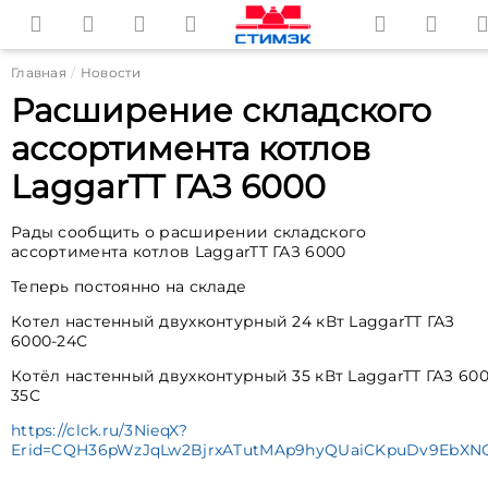
Главная
Новости
Расширение складского
ассортимента котлов
LaggarTT ГАЗ 6000
Рады сообщить о расширении складского
ассортимента котлов LaggarTT ГАЗ 6000
Теперь постоянно на складе
Котел настенный двухконтурный 24 кВт LaggarTT ГАЗ
6000-24С
Котёл настенный двухконтурный 35 кВт LaggarTT ГАЗ 600
35C
https://clck.ru/3NieqX?
Erid=CQH36pWzJqLw2BjrxATutMAp9hyQUaiCKpuDv9EbXN