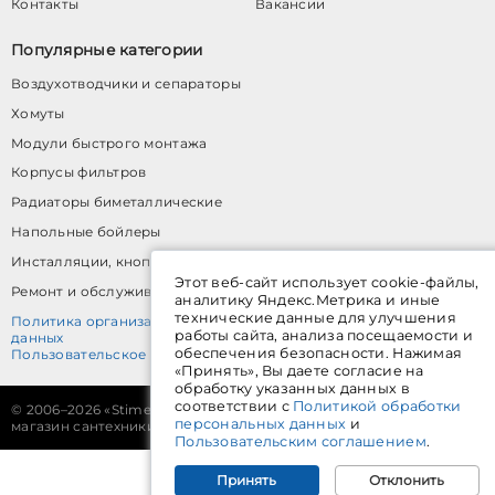
Контакты
Вакансии
Популярные категории
Воздухотводчики и сепараторы
Хомуты
Модули быстрого монтажа
Корпусы фильтров
Радиаторы биметаллические
Напольные бойлеры
Инсталляции, кнопки, аксессуары
Этот веб-сайт использует cookie-файлы,
Ремонт и обслуживание трубопроводов
аналитику Яндекс.Метрика и иные
технические данные для улучшения
Политика организации в отношении обработки персональных
работы сайта, анализа посещаемости и
данных
обеспечения безопасности. Нажимая
Пользовательское соглашение
«Принять», Вы даете согласие на
обработку указанных данных в
соответствии с
Политикой обработки
©
2006–2026 «Stimek.ru» — интернет-
Разработка сайта
Unitech
персональных данных
и
магазин сантехники в Екатеринбурге
Пользовательским соглашением
.
Принять
Отклонить