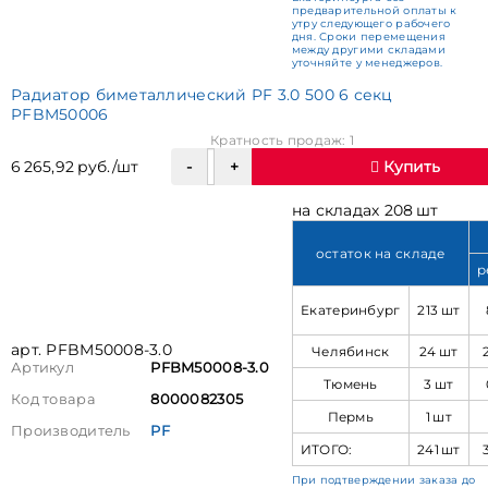
предварительной оплаты к
утру следующего рабочего
дня. Сроки перемещения
между другими складами
уточняйте у менеджеров.
Радиатор биметаллический PF 3.0 500 6 секц
PFBM50006
Кратность продаж: 1
6 265,92 руб./шт
Купить
на складах 208 шт
остаток на складе
р
Екатеринбург
213 шт
арт. PFBM50008-3.0
Челябинск
24 шт
Артикул
PFBM50008-3.0
Тюмень
3 шт
Код товара
8000082305
Пермь
1 шт
Производитель
PF
ИТОГО:
241 шт
При подтверждении заказа до