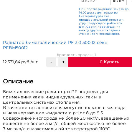
ИТОГО:
167 шт
При подтверждении заказа до
14:00 доставим товар из
Екатеринбурга без
предварительной оплаты к
утру следующего рабочего
дня. Сроки перемещения
между другими складами
уточняйте у менеджеров.
Радиатор биметаллический PF 3.0 500 12 секц
PFBM50012
Кратность продаж: 1
12 531,84 руб./шт
Купить
Описание
Биметаллические радиаторы PF подходят для
применения как в индивидуальных, так и в
центральных системах отопления.
В качестве теплоносителя могут использоваться вода
и незамерзающие жидкости с pH от 8 до 9,5.
Содержание кислорода не более 20 мкг/л, взвешенных
веществ не более 5 мг/л, общей жесткостью не более
7 мг-экв/л и максимальной температурой 110°С.