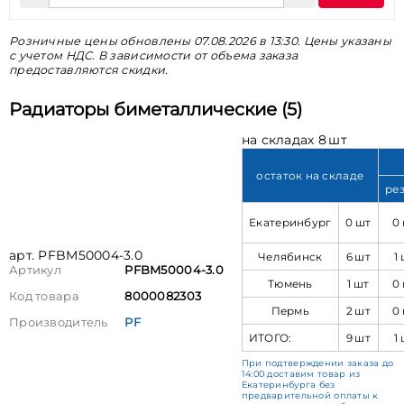
Розничные цены обновлены 07.08.2026 в 13:30. Цены указаны
с учетом НДС. В зависимости от объема заказа
предоставляются скидки.
Радиаторы биметаллические (5)
на складах 8 шт
остаток на складе
ре
Екатеринбург
0 шт
0
арт. PFBM50004-3.0
Челябинск
6 шт
1
Артикул
PFBM50004-3.0
Тюмень
1 шт
0
Код товара
8000082303
Пермь
2 шт
0
Производитель
PF
ИТОГО:
9 шт
1
При подтверждении заказа до
14:00 доставим товар из
Екатеринбурга без
предварительной оплаты к