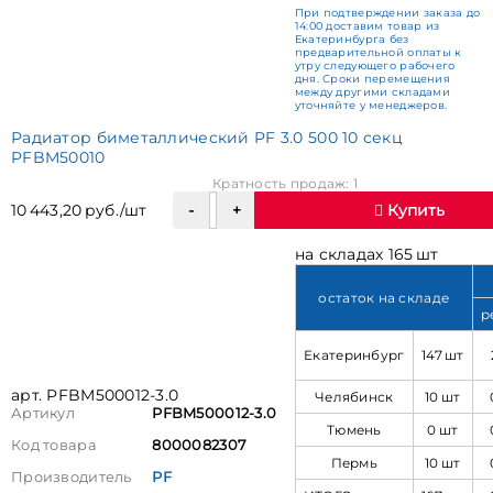
При подтверждении заказа до
14:00 доставим товар из
Екатеринбурга без
предварительной оплаты к
утру следующего рабочего
дня. Сроки перемещения
между другими складами
уточняйте у менеджеров.
Радиатор биметаллический PF 3.0 500 10 секц
PFBM50010
Кратность продаж: 1
10 443,20 руб./шт
Купить
на складах 165 шт
остаток на складе
р
Екатеринбург
147 шт
арт. PFBM500012-3.0
Челябинск
10 шт
Артикул
PFBM500012-3.0
Тюмень
0 шт
Код товара
8000082307
Пермь
10 шт
Производитель
PF