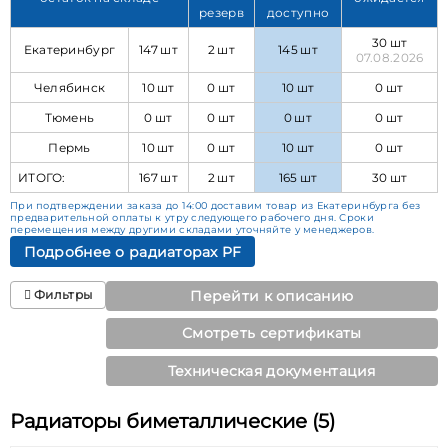
резерв
доступно
30 шт
Екатеринбург
147 шт
2 шт
145 шт
07.08.2026
Челябинск
10 шт
0 шт
10 шт
0 шт
Тюмень
0 шт
0 шт
0 шт
0 шт
Пермь
10 шт
0 шт
10 шт
0 шт
ИТОГО:
167 шт
2 шт
165 шт
30 шт
При подтверждении заказа до 14:00 доставим товар из Екатеринбурга без
предварительной оплаты к утру следующего рабочего дня. Сроки
перемещения между другими складами уточняйте у менеджеров.
Подробнее о радиаторах PF
Фильтры
Перейти к описанию
Смотреть сертификаты
Техническая документация
Радиаторы биметаллические (5)