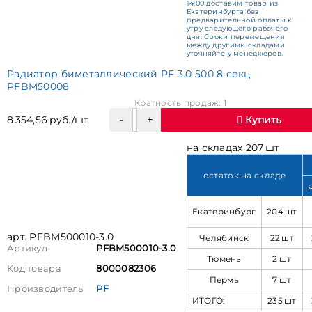
14:00 доставим товар из
Екатеринбурга без
предварительной оплаты к
утру следующего рабочего
дня. Сроки перемещения
между другими складами
уточняйте у менеджеров.
Радиатор биметаллический PF 3.0 500 8 секц
PFBM50008
Кратность продаж: 1
8 354,56 руб./шт
Купить
на складах 207 шт
остаток на складе
Екатеринбург
204 шт
арт. PFBM500010-3.0
Челябинск
22 шт
Артикул
PFBM500010-3.0
Тюмень
2 шт
Код товара
8000082306
Пермь
7 шт
Производитель
PF
ИТОГО:
235 шт