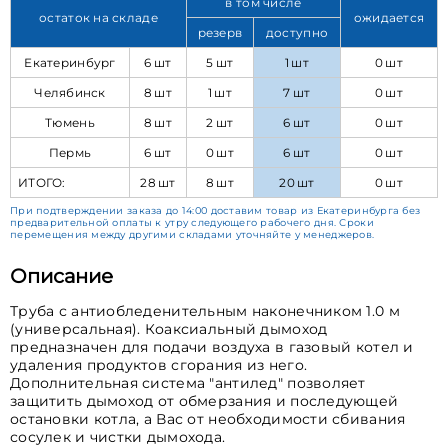
в том числе
остаток на складе
ожидается
резерв
доступно
Екатеринбург
6 шт
5 шт
1 шт
0 шт
Челябинск
8 шт
1 шт
7 шт
0 шт
Тюмень
8 шт
2 шт
6 шт
0 шт
Пермь
6 шт
0 шт
6 шт
0 шт
ИТОГО:
28 шт
8 шт
20 шт
0 шт
При подтверждении заказа до 14:00 доставим товар из Екатеринбурга без
предварительной оплаты к утру следующего рабочего дня. Сроки
перемещения между другими складами уточняйте у менеджеров.
Описание
Труба с антиобледенительным наконечником 1.0 м
(универсальная). Коаксиальный дымоход
предназначен для подачи воздуха в газовый котел и
удаления продуктов сгорания из него.
Дополнительная система "антилед" позволяет
защитить дымоход от обмерзания и последующей
остановки котла, а Вас от необходимости сбивания
сосулек и чистки дымохода.