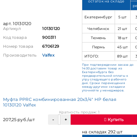
остаток на складе
р
Екатеринбург
5 шт
арт. 10130120
Челябинск
21 шт
Артикул
10130120
Код товара
900311
Тюмень
18 шт
Номер товара
6706129
Пермь
45 шт
Производитель
Valfex
ИТОГО:
89 шт
При подтверждении заказа до
14:00 доставим товар из
Екатеринбурга без
предварительной оплаты к
утру следующего рабочего
дня. Сроки перемещения
между другими складами
уточняйте у менеджеров.
Муфта PPRC комбинированная 20х3/4" НР белая
10130120 Valfex
Кратность продаж: 1
207,25 руб./шт
Купить
на складах 292 шт