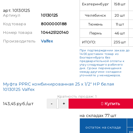
Екатеринбург
158 шт
арт. 10130125
Челябинск
20 шт
Артикул
10130125
Код товара
8000000188
Тюмень
11 шт
Номер товара
104425120140
Пермь
46 шт
Производитель
Valfex
ИТОГО:
235 шт
При подтверждении заказа до
14:00 доставим товар из
Екатеринбурга без
предварительной оплаты к
утру следующего рабочего
дня. Сроки перемещения
между другими складами
уточняйте у менеджеров.
Муфта PPRC комбинированная 25 x 1/2" НР белая
10130125 Valfex
Кратность продаж: 1
143,45 руб./шт
Купить
на складах 77 шт
остаток на складе
р