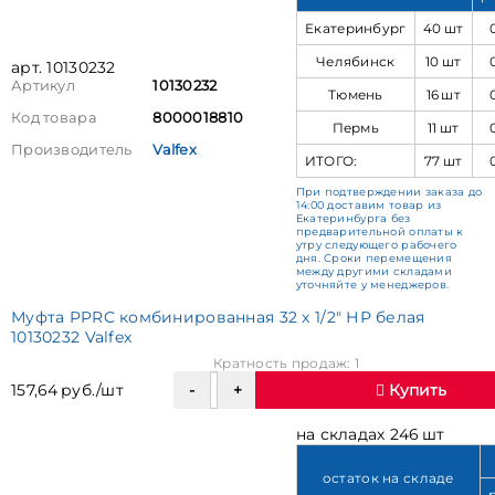
Екатеринбург
40 шт
Челябинск
10 шт
арт. 10130232
Артикул
10130232
Тюмень
16 шт
Код товара
8000018810
Пермь
11 шт
Производитель
Valfex
ИТОГО:
77 шт
При подтверждении заказа до
14:00 доставим товар из
Екатеринбурга без
предварительной оплаты к
утру следующего рабочего
дня. Сроки перемещения
между другими складами
уточняйте у менеджеров.
Муфта PPRC комбинированная 32 x 1/2" НР белая
10130232 Valfex
Кратность продаж: 1
157,64 руб./шт
Купить
на складах 246 шт
остаток на складе