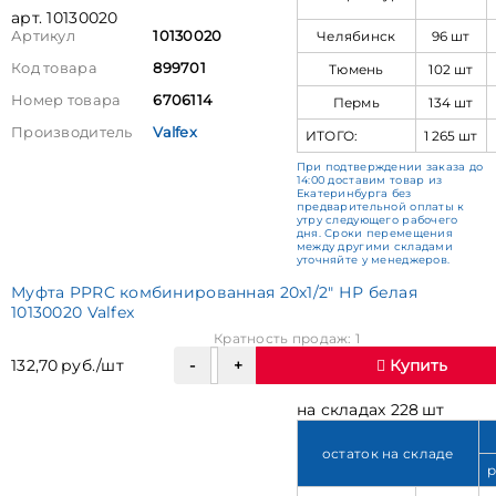
арт. 10130020
Челябинск
96 шт
Артикул
10130020
Код товара
899701
Тюмень
102 шт
Номер товара
6706114
Пермь
134 шт
Производитель
Valfex
ИТОГО:
1 265 шт
При подтверждении заказа до
14:00 доставим товар из
Екатеринбурга без
предварительной оплаты к
утру следующего рабочего
дня. Сроки перемещения
между другими складами
уточняйте у менеджеров.
Муфта PPRC комбинированная 20х1/2" НР белая
10130020 Valfex
Кратность продаж: 1
132,70 руб./шт
Купить
на складах 228 шт
остаток на складе
р