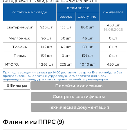
Сегодня
60 шт
Ожидается
14.08.2026 450 шт
в том числе
остаток на складе
ожидается
резерв
доступно
450 шт
Екатеринбург
933 шт
133 шт
800 шт
14.08.2026
Челябинск
96 шт
50 шт
46 шт
0 шт
Тюмень
102 шт
42 шт
60 шт
0 шт
Пермь
134 шт
0 шт
134 шт
0 шт
ИТОГО:
1 265 шт
225 шт
1 040 шт
450 шт
При подтверждении заказа до 14:00 доставим товар из Екатеринбурга без
предварительной оплаты к утру следующего рабочего дня. Сроки
перемещения между другими складами уточняйте у менеджеров.
Фильтры
Перейти к описанию
Смотреть сертификаты
Техническая документация
Фитинги из ППРС (9)