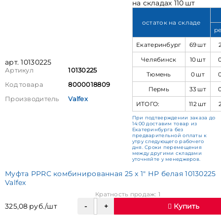
на складах 110 шт
остаток на складе
р
Екатеринбург
69 шт
Челябинск
10 шт
арт. 10130225
Артикул
10130225
Тюмень
0 шт
Код товара
8000018809
Пермь
33 шт
Производитель
Valfex
ИТОГО:
112 шт
При подтверждении заказа до
14:00 доставим товар из
Екатеринбурга без
предварительной оплаты к
утру следующего рабочего
дня. Сроки перемещения
между другими складами
уточняйте у менеджеров.
Муфта PPRC комбинированная 25 x 1" НР белая 10130225
Valfex
Кратность продаж: 1
325,08 руб./шт
Купить