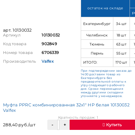
остаток на складе
р
Екатеринбург
34 шт
арт. 10130032
Челябинск
18 шт
Артикул
10130032
Код товара
902849
Тюмень
63 шт
Номер товара
6706339
Пермь
55 шт
Производитель
Valfex
ИТОГО:
170 шт
При подтверждении заказа до
14:00 доставим товар из
Екатеринбурга без
предварительной оплаты к
утру следующего рабочего
дня. Сроки перемещения
между другими складами
уточняйте у менеджеров.
Муфта PPRC комбинированная 32х1" НР белая 10130032
Valfex
Кратность продаж: 1
288,40 руб./шт
Купить