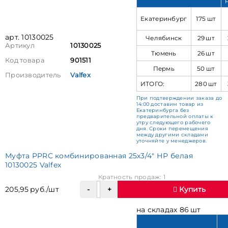
Екатеринбург
175 шт
арт. 10130025
Челябинск
29 шт
Артикул
10130025
Тюмень
26 шт
Код товара
901511
Пермь
50 шт
Производитель
Valfex
ИТОГО:
280 шт
При подтверждении заказа до
14:00 доставим товар из
Екатеринбурга без
предварительной оплаты к
утру следующего рабочего
дня. Сроки перемещения
между другими складами
уточняйте у менеджеров.
Муфта PPRC комбинированная 25х3/4" НР белая
10130025 Valfex
Кратность продаж: 1
205,95 руб./шт
Купить
на складах 86 шт