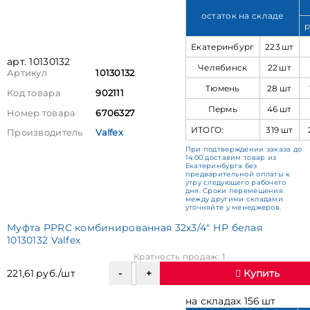
остаток на складе
р
Екатеринбург
223 шт
арт. 10130132
Челябинск
22 шт
Артикул
10130132
Тюмень
28 шт
Код товара
902111
Пермь
46 шт
Номер товара
6706327
ИТОГО:
319 шт
Производитель
Valfex
При подтверждении заказа до
14:00 доставим товар из
Екатеринбурга без
предварительной оплаты к
утру следующего рабочего
дня. Сроки перемещения
между другими складами
уточняйте у менеджеров.
Муфта PPRC комбинированная 32х3/4" НР белая
10130132 Valfex
Кратность продаж: 1
221,61 руб./шт
Купить
на складах 156 шт