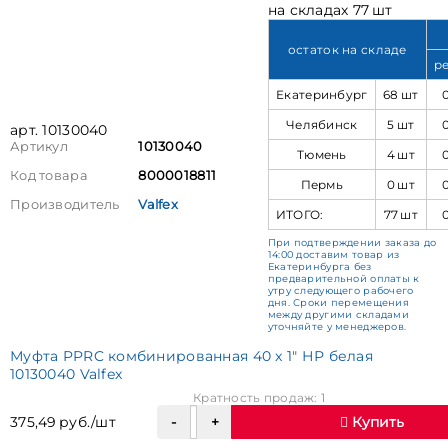
на складах 77 шт
остаток на складе
р
Екатеринбург
68 шт
Челябинск
5 шт
арт. 10130040
Артикул
10130040
Тюмень
4 шт
Код товара
8000018811
Пермь
0 шт
Производитель
Valfex
ИТОГО:
77 шт
При подтверждении заказа до
14:00 доставим товар из
Екатеринбурга без
предварительной оплаты к
утру следующего рабочего
дня. Сроки перемещения
между другими складами
уточняйте у менеджеров.
Муфта PPRC комбинированная 40 x 1" НР белая
10130040 Valfex
Кратность продаж: 1
375,49 руб./шт
Купить