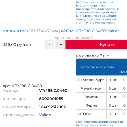
14:00 доставим товар из
Екатеринбурга без
предварительной оплаты к
утру следующего рабочего
дня. Сроки перемещения
между другими складами
уточняйте у менеджеров.
Удлинитель 1/2"ПМх50мм (ХРОМ) VTr.198.C.0450 Valtec
Кратность продаж: 1
336,00 руб./шт
Купить
на складах 3 шт
остаток на складе
ре
Екатеринбург
0 шт
0
арт. VTr.198.C.0460
Челябинск
0 шт
0
Артикул
VTr.198.C.0460
Тюмень
0 шт
0
Код товара
8000001055
Пермь
3 шт
0
Номер товара
104692312002
ИТОГО:
3 шт
0
Производитель
Valtec
При подтверждении заказа до
14:00 доставим товар из