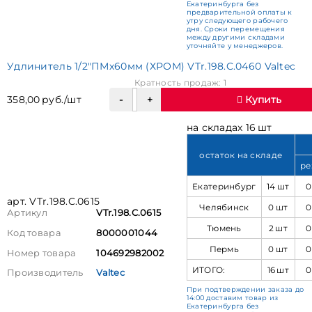
Екатеринбурга без
предварительной оплаты к
утру следующего рабочего
дня. Сроки перемещения
между другими складами
уточняйте у менеджеров.
Удлинитель 1/2"ПМх60мм (ХРОМ) VTr.198.C.0460 Valtec
Кратность продаж: 1
358,00 руб./шт
Купить
на складах 16 шт
остаток на складе
ре
Екатеринбург
14 шт
0
арт. VTr.198.C.0615
Челябинск
0 шт
0
Артикул
VTr.198.C.0615
Тюмень
2 шт
0
Код товара
8000001044
Пермь
0 шт
0
Номер товара
104692982002
ИТОГО:
16 шт
0
Производитель
Valtec
При подтверждении заказа до
14:00 доставим товар из
Екатеринбурга без