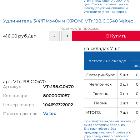
утру следующего рабочего
дня. Сроки перемещения
между другими складами
уточняйте у менеджеров.
Удлинитель 3/4"ПМх40мм (ХРОМ) VTr.198.C.0540 Valtec
Кратность продаж: 1
416,00 руб./шт
Купить
на складах 7 шт
остаток на складе
ре
Екатеринбург
5 шт
0
арт. VTr.198.C.0470
Челябинск
0 шт
0
Артикул
VTr.198.C.0470
Тюмень
0 шт
0
Код товара
8000001057
Пермь
2 шт
0
Номер товара
104692322002
ИТОГО:
7 шт
0
Производитель
Valtec
При подтверждении заказа до
14:00 доставим товар из
Екатеринбурга без
предварительной оплаты к
утру следующего рабочего
дня. Сроки перемещения