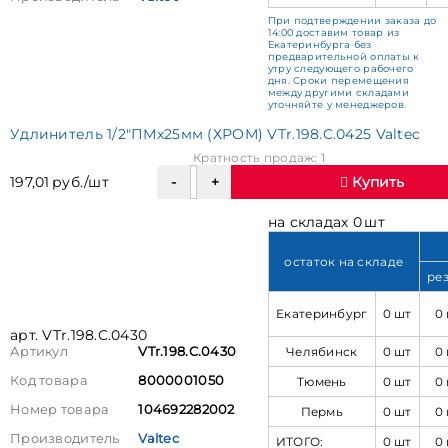
При подтверждении заказа до
14:00 доставим товар из
Екатеринбурга без
предварительной оплаты к
утру следующего рабочего
дня. Сроки перемещения
между другими складами
уточняйте у менеджеров.
Удлинитель 1/2"ПМх25мм (ХРОМ) VTr.198.C.0425 Valtec
Кратность продаж: 1
197,01 руб./шт
Купить
на складах 0 шт
остаток на складе
ре
Екатеринбург
0 шт
0
арт. VTr.198.C.0430
Челябинск
0 шт
0
Артикул
VTr.198.C.0430
Код товара
8000001050
Тюмень
0 шт
0
Номер товара
104692282002
Пермь
0 шт
0
Производитель
Valtec
ИТОГО:
0 шт
0