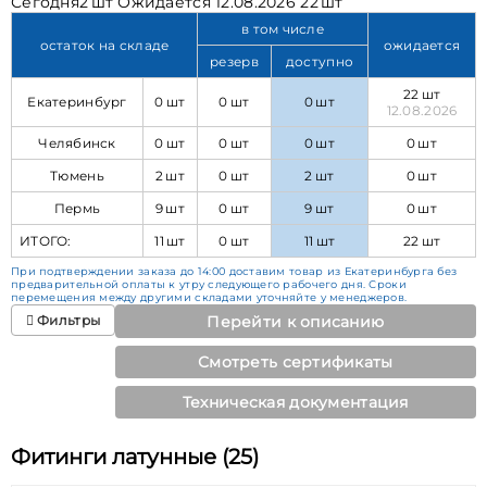
Сегодня
2 шт
Ожидается
12.08.2026 22 шт
в том числе
остаток на складе
ожидается
резерв
доступно
22 шт
Екатеринбург
0 шт
0 шт
0 шт
12.08.2026
Челябинск
0 шт
0 шт
0 шт
0 шт
Тюмень
2 шт
0 шт
2 шт
0 шт
Пермь
9 шт
0 шт
9 шт
0 шт
ИТОГО:
11 шт
0 шт
11 шт
22 шт
При подтверждении заказа до 14:00 доставим товар из Екатеринбурга без
предварительной оплаты к утру следующего рабочего дня. Сроки
перемещения между другими складами уточняйте у менеджеров.
Фильтры
Перейти к описанию
Смотреть сертификаты
Техническая документация
Фитинги латунные (25)