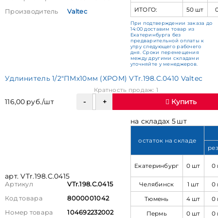
ИТОГО:
50 шт
Производитель
Valtec
При подтверждении заказа до
14:00 доставим товар из
Екатеринбурга без
предварительной оплаты к
утру следующего рабочего
дня. Сроки перемещения
между другими складами
уточняйте у менеджеров.
Удлинитель 1/2"ПМх10мм (ХРОМ) VTr.198.C.0410 Valtec
Кратность продаж: 1
116,00 руб./шт
Купить
на складах 5 шт
остаток на складе
ре
Екатеринбург
0 шт
0
арт. VTr.198.C.0415
Челябинск
1 шт
0
Артикул
VTr.198.C.0415
Код товара
8000001042
Тюмень
4 шт
0
Номер товара
104692232002
Пермь
0 шт
0