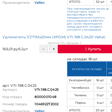
ИТОГО:
52 шт
Производитель
Valtec
При подтверждении заказа до
14:00 доставим товар из
Екатеринбурга без
предварительной оплаты к
утру следующего рабочего
дня. Сроки перемещения
между другими складами
уточняйте у менеджеров.
Удлинитель 1/2"ПМх20мм (ХРОМ) VTr.198.C.0420 Valtec
Кратность продаж: 1
166,01 руб./шт
Купить
на складах 18 шт
остаток на складе
р
Екатеринбург
16 шт
арт. VTr.198.C.0425
Челябинск
0 шт
Артикул
VTr.198.C.0425
Тюмень
0 шт
Код товара
8000001048
Пермь
4 шт
Номер товара
104692272002
ИТОГО:
20 шт
Производитель
Valtec