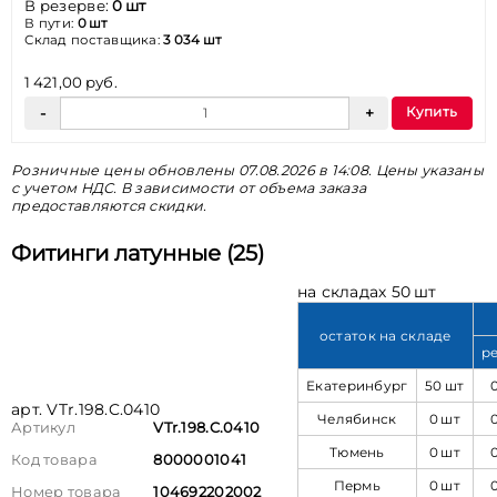
В резерве:
0 шт
В пути:
0 шт
Склад поставщика:
3 034 шт
1 421,00 руб.
Купить
Розничные цены обновлены 07.08.2026 в 14:08. Цены указаны
с учетом НДС. В зависимости от объема заказа
предоставляются скидки.
Фитинги латунные (25)
на складах 50 шт
остаток на складе
р
Екатеринбург
50 шт
арт. VTr.198.C.0410
Челябинск
0 шт
Артикул
VTr.198.C.0410
Тюмень
0 шт
Код товара
8000001041
Пермь
0 шт
Номер товара
104692202002