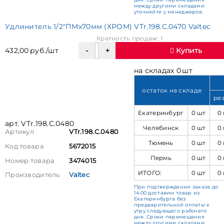
между другими складами
уточняйте у менеджеров.
Удлинитель 1/2"ПМх70мм (ХРОМ) VTr.198.C.0470 Valtec
Кратность продаж: 1
432,00 руб./шт
Купить
на складах 0 шт
остаток на складе
ре
Екатеринбург
0 шт
0
арт. VTr.198.C.0480
Челябинск
0 шт
0
Артикул
VTr.198.C.0480
Тюмень
0 шт
0
Код товара
5672015
Пермь
0 шт
0
Номер товара
3474015
ИТОГО:
0 шт
0
Производитель
Valtec
При подтверждении заказа до
14:00 доставим товар из
Екатеринбурга без
предварительной оплаты к
утру следующего рабочего
дня. Сроки перемещения
между другими складами