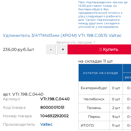
При подтверждении заказа до
14:00 доставим товар из
Екатеринбурга без
предварительной оплаты к
утру следующего рабочего
дня. Сроки перемещения
между другими складами
уточняйте у менеджеров.
Удлинитель 3/4"ПМх15мм (ХРОМ) VTr.198.C.0515 Valtec
Кратность продаж: 1
236,00 руб./шт
Купить
на складах 11 шт
остаток на складе
ре
Екатеринбург
0 шт
0
арт. VTr.198.C.0440
Челябинск
0 шт
0
Артикул
VTr.198.C.0440
Код товара
8000001051
Тюмень
2 шт
0
Номер товара
104692292002
Пермь
9 шт
0
Производитель
Valtec
ИТОГО:
11 шт
0