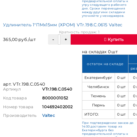
предварительной оплаты к
утру следующего рабочего
дня. Сроки перемещения
между другими складами
уточняйте у менеджеров.
Удлинитель 1"ПМх15мм (ХРОМ) VTr.198.C.0615 Valtec
Кратность продаж: 1
365,00 руб./шт
Купить
на складах 0 шт
остаток на складе
ре
Екатеринбург
0 шт
0
арт. VTr.198.C.0540
Челябинск
0 шт
0
Артикул
VTr.198.C.0540
Тюмень
0 шт
0
Код товара
8000001052
Пермь
0 шт
0
Номер товара
104692402002
ИТОГО:
0 шт
0
Производитель
Valtec
При подтверждении заказа до
14:00 доставим товар из
Екатеринбурга без
предварительной оплаты к