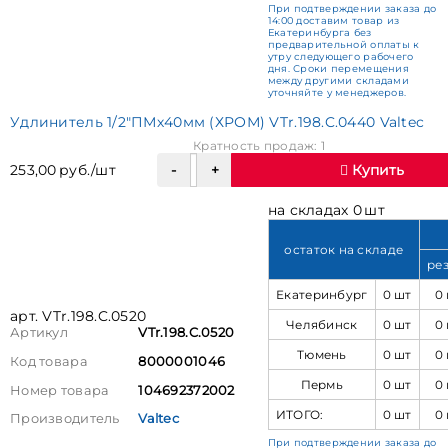
При подтверждении заказа до
14:00 доставим товар из
Екатеринбурга без
предварительной оплаты к
утру следующего рабочего
дня. Сроки перемещения
между другими складами
уточняйте у менеджеров.
Удлинитель 1/2"ПМх40мм (ХРОМ) VTr.198.C.0440 Valtec
Кратность продаж: 1
253,00 руб./шт
Купить
на складах 0 шт
остаток на складе
ре
Екатеринбург
0 шт
0
арт. VTr.198.C.0520
Челябинск
0 шт
0
Артикул
VTr.198.C.0520
Тюмень
0 шт
0
Код товара
8000001046
Пермь
0 шт
0
Номер товара
104692372002
ИТОГО:
0 шт
0
Производитель
Valtec
При подтверждении заказа до