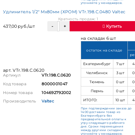
уточняйте у менеджеров.
Удлинитель 1/2" Мх80мм (ХРОМ) VTr.198.C.0480 Valtec
Кратность продаж: 1
437,00 руб./шт
Купить
на складах 6 шт
остаток на складе
ре
Екатеринбург
7 шт
4
арт. VTr.198.C.0620
Челябинск
3 шт
0
Артикул
VTr.198.C.0620
Тюмень
0 шт
0
Код товара
8000001047
Пермь
0 шт
0
Номер товара
104692792002
ИТОГО:
10 шт
4
Производитель
Valtec
При подтверждении заказа до
14:00 доставим товар из
Екатеринбурга без
предварительной оплаты к
утру следующего рабочего
дня. Сроки перемещения
между другими складами
уточняйте у менеджеров.