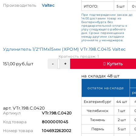
Производитель
Valtec
ИТОГО:
5 шт
0
При подтверждении заказа до
14:00 доставим товар из
Екатеринбурга без
предварительной оплаты к
утру следующего рабочего
дня. Сроки перемещения
между другими складами
уточняйте у менеджеров.
Удлинитель 1/2"ПМх15мм (ХРОМ) VTr.198.C.0415 Valtec
Кратность продаж: 1
151,00 руб./шт
Купить
на складах 48 шт
остаток на складе
р
Екатеринбург
44 шт
арт. VTr.198.C.0420
Челябинск
1 шт
Артикул
VTr.198.C.0420
Тюмень
2 шт
Код товара
8000001045
Пермь
5 шт
Номер товара
104692262002