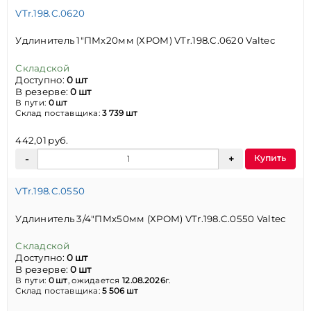
VTr.198.C.0620
Удлинитель 1"ПМх20мм (ХРОМ) VTr.198.C.0620 Valtec
Складской
Доступно:
0 шт
В резерве:
0 шт
В пути:
0 шт
Склад поставщика:
3 739 шт
442,01 руб.
Купить
VTr.198.C.0550
Удлинитель 3/4"ПМх50мм (ХРОМ) VTr.198.C.0550 Valtec
Складской
Доступно:
0 шт
В резерве:
0 шт
В пути:
0 шт
, ожидается
12.08.2026
г.
Склад поставщика:
5 506 шт