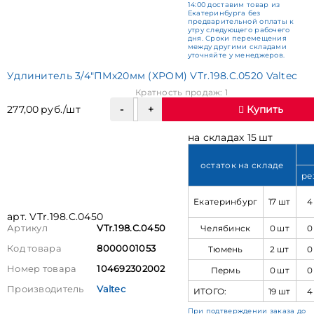
14:00 доставим товар из
Екатеринбурга без
предварительной оплаты к
утру следующего рабочего
дня. Сроки перемещения
между другими складами
уточняйте у менеджеров.
Удлинитель 3/4"ПМх20мм (ХРОМ) VTr.198.C.0520 Valtec
Кратность продаж: 1
277,00 руб./шт
Купить
на складах 15 шт
остаток на складе
ре
Екатеринбург
17 шт
4
арт. VTr.198.C.0450
Челябинск
0 шт
0
Артикул
VTr.198.C.0450
Код товара
8000001053
Тюмень
2 шт
0
Номер товара
104692302002
Пермь
0 шт
0
Производитель
Valtec
ИТОГО:
19 шт
4
При подтверждении заказа до