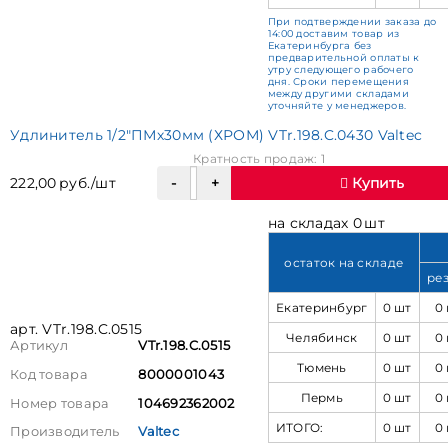
При подтверждении заказа до
14:00 доставим товар из
Екатеринбурга без
предварительной оплаты к
утру следующего рабочего
дня. Сроки перемещения
между другими складами
уточняйте у менеджеров.
Удлинитель 1/2"ПМх30мм (ХРОМ) VTr.198.C.0430 Valtec
Кратность продаж: 1
222,00 руб./шт
Купить
на складах 0 шт
остаток на складе
ре
Екатеринбург
0 шт
0
арт. VTr.198.C.0515
Челябинск
0 шт
0
Артикул
VTr.198.C.0515
Тюмень
0 шт
0
Код товара
8000001043
Пермь
0 шт
0
Номер товара
104692362002
ИТОГО:
0 шт
0
Производитель
Valtec