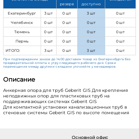
резерв
доступно
Екатеринбург
3 шт
0 шт
3 шт
0 шт
Челябинск
0 шт
0 шт
0 шт
0 шт
Тюмень
0 шт
0 шт
0 шт
0 шт
Пермь
0 шт
0 шт
0 шт
0 шт
ИТОГО:
3 шт
0 шт
3 шт
0 шт
При подтверждении заказа до 14:00 доставим товар из Екатеринбурга без
предварительной оплаты к утру следующего рабочего дня. Сроки
перемещения между другими складами уточняйте у менеджеров.
Описание
Анкерная опора для труб Geberit GIS Для крепления
неподвижных опор для пластиковых труб на
поддерживающих системах Geberit GIS
Для компактной установки канализационных труб в
стеновые системы Geberit GIS по высоте помещения
Основной офис