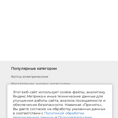
Популярные категории
Котлы электрические
Инсталляции, кнопки, аксессуары
Комплектующие для водяного теплого пола
Этот веб-сайт использует cookie-файлы, аналитику
Яндекс.Метрика и иные технические данные для
Системы монтажных профилей
улучшения работы сайта, анализа посещаемости и
обеспечения безопасности. Нажимая «Принять»,
Латунные шаровые краны
Вы даете согласие на обработку указанных данных
Трубы для внутренней канализации
в соответствии с
Политикой обработки
персональных данных
и
Пользовательским