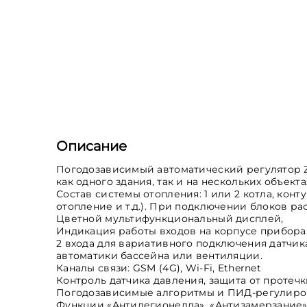
Описание
Погодозависимый автоматический регулятор Z
как одного здания, так и на нескольких объекта
Состав системы отопления: 1 или 2 котла, кон
отопление и т.д.). При подключении блоков р
Цветной мультифункциональный дисплей,
Индикация работы входов на корпусе прибора
2 входа для вариативного подключения датчик
автоматики бассейна или вентиляции.
Каналы связи: GSM (4G), Wi-Fi, Ethernet
Контроль датчика давления, защита от протеч
Погодозависимые алгоритмы и ПИД-регулиро
Функции «Антилегионелла», «Антизамерзание»