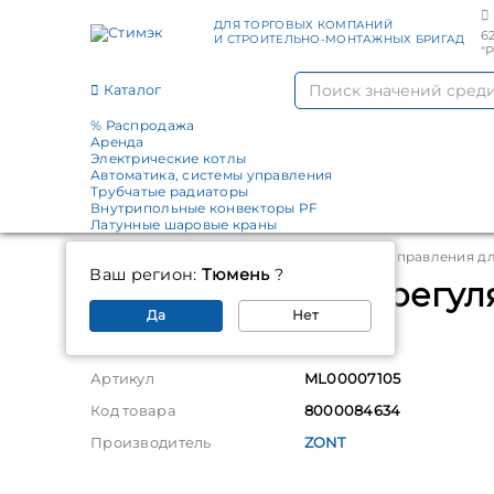
ДЛЯ ТОРГОВЫХ КОМПАНИЙ
6
И СТРОИТЕЛЬНО-МОНТАЖНЫХ БРИГАД
"
Каталог
% Распродажа
Аренда
Электрические котлы
Автоматика, системы управления
Трубчатые радиаторы
Внутрипольные конвекторы PF
Латунные шаровые краны
Главная
Каталог
Автоматика, системы управления д
Ваш регион:
Тюмень
?
Автоматический регуля
Да
Нет
Параметры
Артикул
ML00007105
Код товара
8000084634
Производитель
ZONT