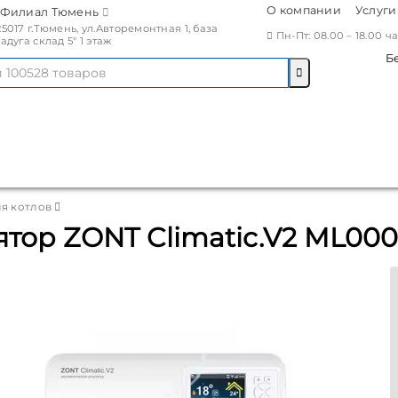
О компании
Услуги
Филиал Тюмень
25017 г.Тюмень, ул.Авторемонтная 1, база
Пн-Пт: 08.00 – 18.00 
Радуга склад 5" 1 этаж
Б
ля котлов
тор ZONT Climatic.V2 ML000