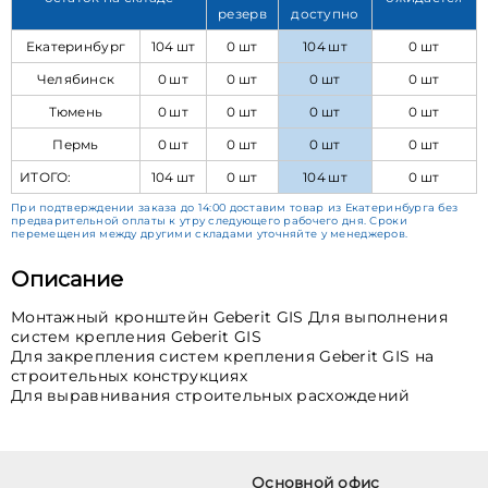
резерв
доступно
Екатеринбург
104 шт
0 шт
104 шт
0 шт
Челябинск
0 шт
0 шт
0 шт
0 шт
Тюмень
0 шт
0 шт
0 шт
0 шт
Пермь
0 шт
0 шт
0 шт
0 шт
ИТОГО:
104 шт
0 шт
104 шт
0 шт
При подтверждении заказа до 14:00 доставим товар из Екатеринбурга без
предварительной оплаты к утру следующего рабочего дня. Сроки
перемещения между другими складами уточняйте у менеджеров.
Описание
Монтажный кронштейн Geberit GIS Для выполнения
систем крепления Geberit GIS
Для закрепления систем крепления Geberit GIS на
строительных конструкциях
Для выравнивания строительных расхождений
Основной офис