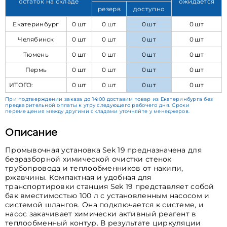
остаток на складе
ожидается
резерв
доступно
Екатеринбург
0 шт
0 шт
0 шт
0 шт
Челябинск
0 шт
0 шт
0 шт
0 шт
Тюмень
0 шт
0 шт
0 шт
0 шт
Пермь
0 шт
0 шт
0 шт
0 шт
ИТОГО:
0 шт
0 шт
0 шт
0 шт
При подтверждении заказа до 14:00 доставим товар из Екатеринбурга без
предварительной оплаты к утру следующего рабочего дня. Сроки
перемещения между другими складами уточняйте у менеджеров.
Описание
Промывочная установка Sek 19 предназначена для
безразборной химической очистки стенок
трубопровода и теплообменников от накипи,
ржавчины. Компактная и удобная для
транспортировки станция Sek 19 представляет собой
бак вместимостью 100 л с установленным насосом и
системой шлангов. Она подключается к системе, и
насос закачивает химически активный реагент в
теплообменный контур. В результате циркуляции