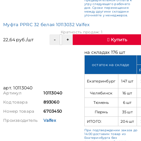
предварительной оплаты к
утру следующего рабочего
дня. Сроки перемещения
между другими складами
уточняйте у менеджеров.
Муфта PPRC 32 белая 10113032 Valfex
Кратность продаж: 1
22,64 руб./шт
Купить
на складах 176 шт
остаток на складе
Екатеринбург
147 шт
арт. 10113040
Челябинск
16 шт
Артикул
10113040
Код товара
893060
Тюмень
6 шт
Номер товара
6703450
Пермь
35 шт
Производитель
Valfex
ИТОГО:
204 шт
При подтверждении заказа до
14:00 доставим товар из
Екатеринбурга без