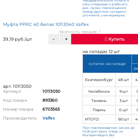
предварительной оплаты к
утру следующего рабочего
дня. Сроки перемещения
между другими складами
уточняйте у менеджеров.
Муфта PPRC 40 белая 10113040 Valfex
Кратность продаж: 1
39,19 руб./шт
Купить
на складах 12 шт
остаток на складе
р
Екатеринбург
48 шт
4
арт. 10113050
Челябинск
9 шт
Артикул
10113050
Код товара
893360
Тюмень
3 шт
Номер товара
6703565
Пермь
0 шт
Производитель
Valfex
ИТОГО:
60 шт
4
При подтверждении заказа до
14:00 доставим товар из
Екатеринбурга без