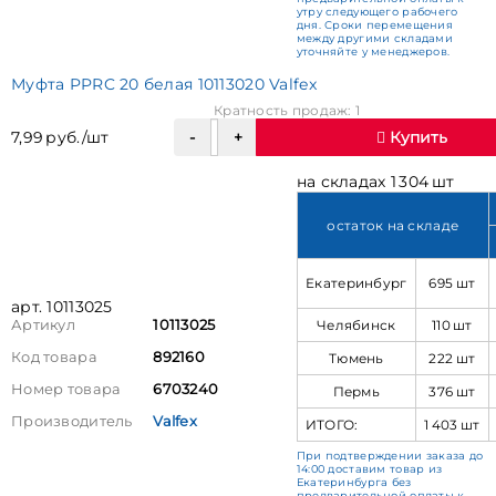
утру следующего рабочего
дня. Сроки перемещения
между другими складами
уточняйте у менеджеров.
Муфта PPRC 20 белая 10113020 Valfex
Кратность продаж: 1
7,99 руб./шт
Купить
на складах 1 304 шт
остаток на складе
Екатеринбург
695 шт
арт. 10113025
Челябинск
110 шт
Артикул
10113025
Код товара
892160
Тюмень
222 шт
Номер товара
6703240
Пермь
376 шт
Производитель
Valfex
ИТОГО:
1 403 шт
При подтверждении заказа до
14:00 доставим товар из
Екатеринбурга без
предварительной оплаты к