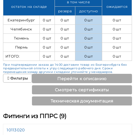
в том числе
остаток на складе
ожидается
резерв
доступно
Екатеринбург
0 шт
0 шт
0 шт
0 шт
Челябинск
0 шт
0 шт
0 шт
0 шт
Тюмень
0 шт
0 шт
0 шт
0 шт
Пермь
0 шт
0 шт
0 шт
0 шт
ИТОГО:
0 шт
0 шт
0 шт
0 шт
При подтверждении заказа до 14:00 доставим товар из Екатеринбурга без
предварительной оплаты к утру следующего рабочего дня. Сроки
перемещения между другими складами уточняйте у менеджеров.
Фильтры
Перейти к описанию
Смотреть сертификаты
Техническая документация
Фитинги из ППРС (9)
10113020