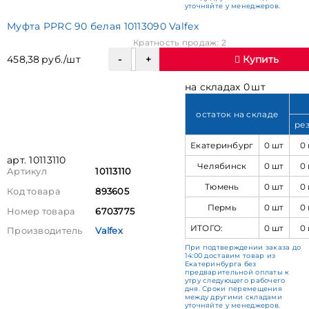
уточняйте у менеджеров.
Муфта PPRC 90 белая 10113090 Valfex
Кратность продаж: 2
458,38 руб./шт
Купить
на складах 0 шт
остаток на складе
ре
Екатеринбург
0 шт
0
арт. 10113110
Челябинск
0 шт
0
Артикул
10113110
Тюмень
0 шт
0
Код товара
893605
Пермь
0 шт
0
Номер товара
6703775
ИТОГО:
0 шт
0
Производитель
Valfex
При подтверждении заказа до
14:00 доставим товар из
Екатеринбурга без
предварительной оплаты к
утру следующего рабочего
дня. Сроки перемещения
между другими складами
уточняйте у менеджеров.