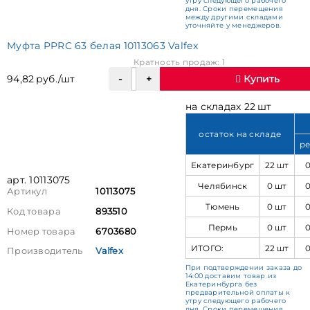
утру следующего рабочего
дня. Сроки перемещения
между другими складами
уточняйте у менеджеров.
Муфта PPRC 63 белая 10113063 Valfex
Кратность продаж: 1
94,82 руб./шт
Купить
на складах 22 шт
остаток на складе
ре
Екатеринбург
22 шт
арт. 10113075
Челябинск
0 шт
Артикул
10113075
Тюмень
0 шт
Код товара
893510
Пермь
0 шт
Номер товара
6703680
ИТОГО:
22 шт
Производитель
Valfex
При подтверждении заказа до
14:00 доставим товар из
Екатеринбурга без
предварительной оплаты к
утру следующего рабочего
дня. Сроки перемещения