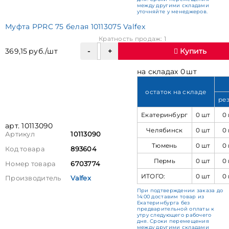
между другими складами
уточняйте у менеджеров.
Муфта PPRC 75 белая 10113075 Valfex
Кратность продаж: 1
369,15 руб./шт
Купить
на складах 0 шт
остаток на складе
ре
Екатеринбург
0 шт
0
арт. 10113090
Челябинск
0 шт
0
Артикул
10113090
Тюмень
0 шт
0
Код товара
893604
Пермь
0 шт
0
Номер товара
6703774
ИТОГО:
0 шт
0
Производитель
Valfex
При подтверждении заказа до
14:00 доставим товар из
Екатеринбурга без
предварительной оплаты к
утру следующего рабочего
дня. Сроки перемещения
между другими складами