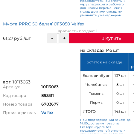
предварительной оплаты к
утру следующего рабочего
дня. Сроки перемещения
между другими складами
уточняйте у менеджеров.
Муфта PPRC 50 белая10113050 Valfex
Кратность продаж: 1
61,27 руб./шт
Купить
на складах 145 шт
остаток на складе
р
Екатеринбург
137 шт
арт. 10113063
Челябинск
8 шт
Артикул
10113063
Тюмень
0 шт
Код товара
893511
Пермь
0 шт
Номер товара
6703677
ИТОГО:
145 шт
Производитель
Valfex
При подтверждении заказа до
14:00 доставим товар из
Екатеринбурга без
предварительной оплаты к