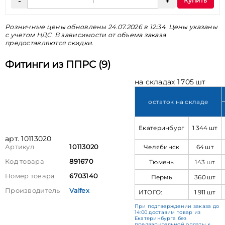
Купить
Розничные цены обновлены 24.07.2026 в 12:34. Цены указаны
с учетом НДС. В зависимости от объема заказа
предоставляются скидки.
Фитинги из ППРС (9)
на складах 1 705 шт
остаток на складе
Екатеринбург
1 344 шт
арт. 10113020
Челябинск
64 шт
Артикул
10113020
Код товара
891670
Тюмень
143 шт
Номер товара
6703140
Пермь
360 шт
Производитель
Valfex
ИТОГО:
1 911 шт
При подтверждении заказа до
14:00 доставим товар из
Екатеринбурга без
предварительной оплаты к