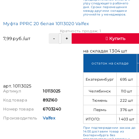
утру следующего рабочего
дня. Сроки перемещения
между другими складами
уточняйте у менеджеров.
Муфта PPRC 20 белая 10113020 Valfex
Кратность продаж: 1
7,99 руб./шт
Купить
на складах 1 304 шт
остаток на складе
Екатеринбург
695 шт
арт. 10113025
Челябинск
110 шт
Артикул
10113025
Код товара
892160
Тюмень
222 шт
Номер товара
6703240
Пермь
376 шт
Производитель
Valfex
ИТОГО:
1 403 шт
При подтверждении заказа до
14:00 доставим товар из
Екатеринбурга без
предварительной оплаты к