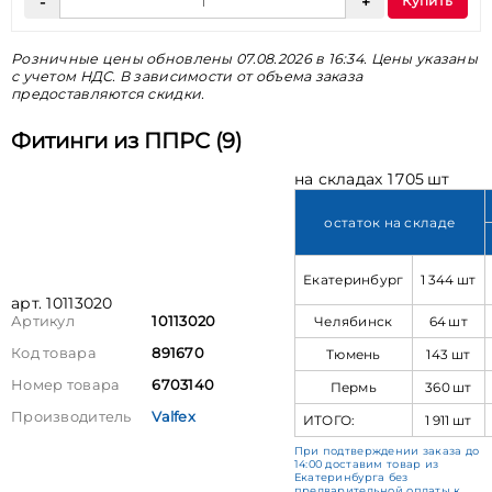
Купить
Розничные цены обновлены 07.08.2026 в 16:34. Цены указаны
с учетом НДС. В зависимости от объема заказа
предоставляются скидки.
Фитинги из ППРС (9)
на складах 1 705 шт
остаток на складе
Екатеринбург
1 344 шт
арт. 10113020
Челябинск
64 шт
Артикул
10113020
Код товара
891670
Тюмень
143 шт
Номер товара
6703140
Пермь
360 шт
Производитель
Valfex
ИТОГО:
1 911 шт
При подтверждении заказа до
14:00 доставим товар из
Екатеринбурга без
предварительной оплаты к