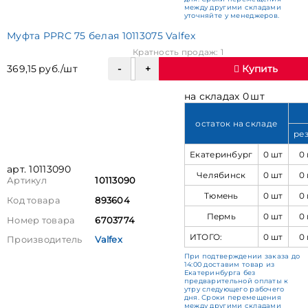
между другими складами
уточняйте у менеджеров.
Муфта PPRC 75 белая 10113075 Valfex
Кратность продаж: 1
369,15 руб./шт
Купить
на складах 0 шт
остаток на складе
ре
Екатеринбург
0 шт
0
арт. 10113090
Челябинск
0 шт
0
Артикул
10113090
Тюмень
0 шт
0
Код товара
893604
Пермь
0 шт
0
Номер товара
6703774
ИТОГО:
0 шт
0
Производитель
Valfex
При подтверждении заказа до
14:00 доставим товар из
Екатеринбурга без
предварительной оплаты к
утру следующего рабочего
дня. Сроки перемещения
между другими складами