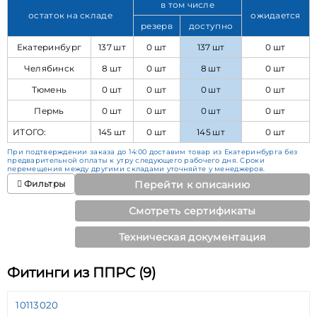
в том числе
остаток на складе
ожидается
резерв
доступно
Екатеринбург
137 шт
0 шт
137 шт
0 шт
Челябинск
8 шт
0 шт
8 шт
0 шт
Тюмень
0 шт
0 шт
0 шт
0 шт
Пермь
0 шт
0 шт
0 шт
0 шт
ИТОГО:
145 шт
0 шт
145 шт
0 шт
При подтверждении заказа до 14:00 доставим товар из Екатеринбурга без
предварительной оплаты к утру следующего рабочего дня. Сроки
перемещения между другими складами уточняйте у менеджеров.
Фильтры
Перейти к описанию
Смотреть сертификаты
Техническая документация
Фитинги из ППРС (9)
10113020