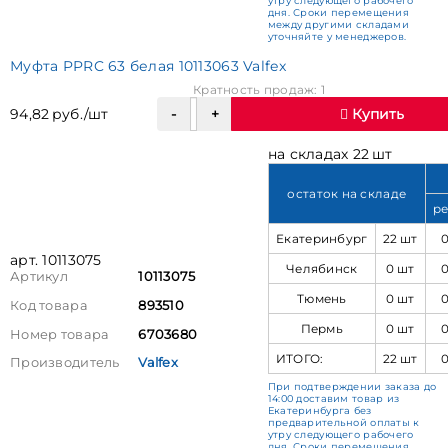
утру следующего рабочего
дня. Сроки перемещения
между другими складами
уточняйте у менеджеров.
Муфта PPRC 63 белая 10113063 Valfex
Кратность продаж: 1
94,82 руб./шт
Купить
на складах 22 шт
остаток на складе
ре
Екатеринбург
22 шт
арт. 10113075
Челябинск
0 шт
Артикул
10113075
Тюмень
0 шт
Код товара
893510
Пермь
0 шт
Номер товара
6703680
ИТОГО:
22 шт
Производитель
Valfex
При подтверждении заказа до
14:00 доставим товар из
Екатеринбурга без
предварительной оплаты к
утру следующего рабочего
дня. Сроки перемещения