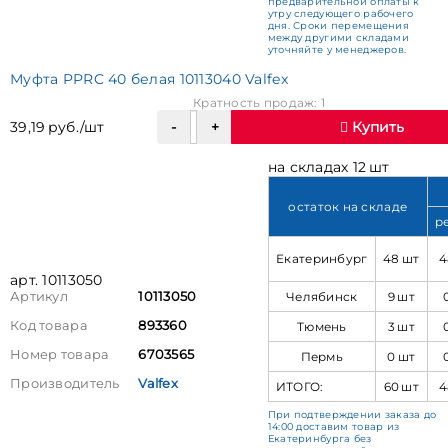
предварительной оплаты к
утру следующего рабочего
дня. Сроки перемещения
между другими складами
уточняйте у менеджеров.
Муфта PPRC 40 белая 10113040 Valfex
Кратность продаж: 1
39,19 руб./шт
Купить
на складах 12 шт
остаток на складе
р
Екатеринбург
48 шт
4
арт. 10113050
Челябинск
9 шт
Артикул
10113050
Код товара
893360
Тюмень
3 шт
Номер товара
6703565
Пермь
0 шт
Производитель
Valfex
ИТОГО:
60 шт
4
При подтверждении заказа до
14:00 доставим товар из
Екатеринбурга без