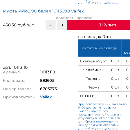
уточняйте у менеджеров.
Муфта PPRC 90 белая 10113090 Valfex
Кратность продаж: 2
458,38 руб./шт
Купить
на складах 0 шт
остаток на складе
ре
Екатеринбург
0 шт
0
арт. 10113110
Челябинск
0 шт
0
Артикул
10113110
Тюмень
0 шт
0
Код товара
893605
Пермь
0 шт
0
Номер товара
6703775
ИТОГО:
0 шт
0
Производитель
Valfex
При подтверждении заказа до
14:00 доставим товар из
Екатеринбурга без
предварительной оплаты к
утру следующего рабочего
дня. Сроки перемещения
между другими складами
уточняйте у менеджеров.