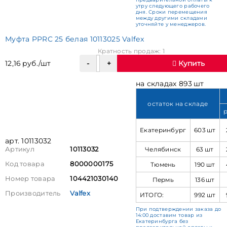
утру следующего рабочего
дня. Сроки перемещения
между другими складами
уточняйте у менеджеров.
Муфта PPRC 25 белая 10113025 Valfex
Кратность продаж: 1
12,16 руб./шт
Купить
на складах 893 шт
остаток на складе
Екатеринбург
603 шт
арт. 10113032
Челябинск
63 шт
Артикул
10113032
Код товара
8000000175
Тюмень
190 шт
Номер товара
104421030140
Пермь
136 шт
Производитель
Valfex
ИТОГО:
992 шт
При подтверждении заказа до
14:00 доставим товар из
Екатеринбурга без