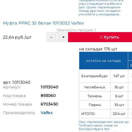
предварительной оплаты к
утру следующего рабочего
дня. Сроки перемещения
между другими складами
уточняйте у менеджеров.
Муфта PPRC 32 белая 10113032 Valfex
Кратность продаж: 1
22,64 руб./шт
Купить
на складах 176 шт
остаток на складе
Екатеринбург
147 шт
арт. 10113040
Челябинск
16 шт
Артикул
10113040
Код товара
893060
Тюмень
6 шт
Номер товара
6703450
Пермь
35 шт
Производитель
Valfex
ИТОГО:
204 шт
При подтверждении заказа до
14:00 доставим товар из
Екатеринбурга без