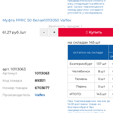
предварительной оплаты к
утру следующего рабочего
дня. Сроки перемещения
между другими складами
уточняйте у менеджеров.
Муфта PPRC 50 белая10113050 Valfex
Кратность продаж: 1
61,27 руб./шт
Купить
на складах 145 шт
остаток на складе
р
Екатеринбург
137 шт
арт. 10113063
Челябинск
8 шт
Артикул
10113063
Тюмень
0 шт
Код товара
893511
Пермь
0 шт
Номер товара
6703677
ИТОГО:
145 шт
Производитель
Valfex
При подтверждении заказа до
14:00 доставим товар из
Екатеринбурга без
предварительной оплаты к