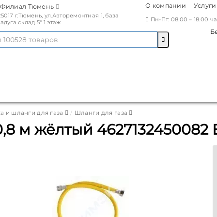
О компании
Услуги
Филиал Тюмень
25017 г.Тюмень, ул.Авторемонтная 1, база
Пн-Пт: 08.00 – 18.00 
Радуга склад 5" 1 этаж
Б
а и шланги для газа
Шланги для газа
 0,8 м жёлтый 4627132450082