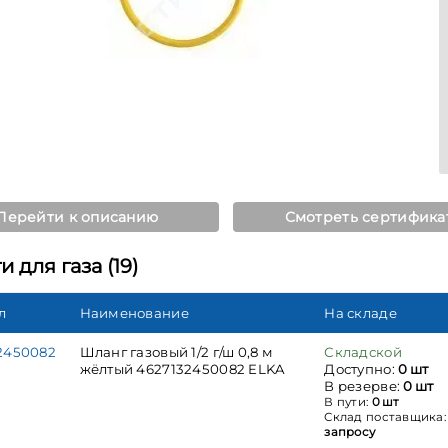
Перейти к описанию
Смотреть сертифика
 для газа (19)
л
Наименование
На складе
2450082
Шланг газовый 1/2 г/ш 0,8 м
Складской
жёлтый 4627132450082 ELKA
Доступно:
0 шт
В резерве:
0 шт
В пути:
0 шт
Склад поставщика
запросу