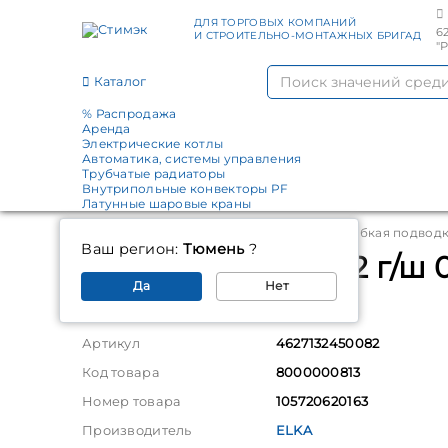
ДЛЯ ТОРГОВЫХ КОМПАНИЙ
6
И СТРОИТЕЛЬНО-МОНТАЖНЫХ БРИГАД
"
Каталог
% Распродажа
Аренда
Электрические котлы
Автоматика, системы управления
Трубчатые радиаторы
Внутрипольные конвекторы PF
Латунные шаровые краны
Главная
Каталог
Гибкая подводка
Гибкая подводк
Ваш регион:
Тюмень
?
Шланг газовый 1/2 г/ш
Да
Нет
Параметры
Артикул
4627132450082
Код товара
8000000813
Номер товара
105720620163
Производитель
ELKA