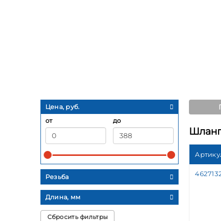
Цена, руб.
от
до
Шланги
Артику
462713
Резьба
Длина, мм
Сбросить фильтры