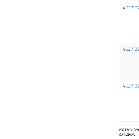
462713
462713
462713
Розничны
скидки.