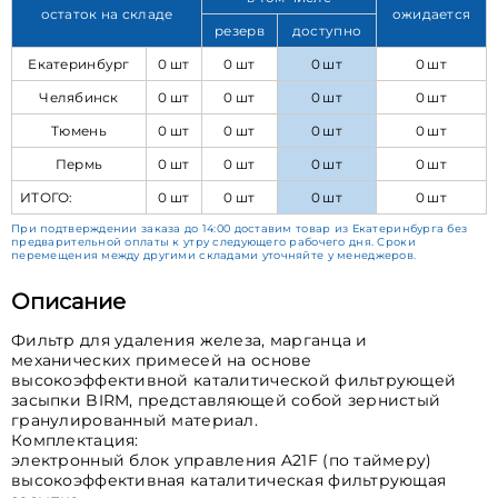
остаток на складе
ожидается
резерв
доступно
Екатеринбург
0 шт
0 шт
0 шт
0 шт
Челябинск
0 шт
0 шт
0 шт
0 шт
Тюмень
0 шт
0 шт
0 шт
0 шт
Пермь
0 шт
0 шт
0 шт
0 шт
ИТОГО:
0 шт
0 шт
0 шт
0 шт
При подтверждении заказа до 14:00 доставим товар из Екатеринбурга без
предварительной оплаты к утру следующего рабочего дня. Сроки
перемещения между другими складами уточняйте у менеджеров.
Описание
Фильтр для удаления железа, марганца и
механических примесей на оcнове
высокоэффективной каталитической фильтрующей
засыпки BIRM, представляющей собой зернистый
гранулированный материал.
Комплектация:
электронный блок управления A21F (по таймеру)
высокоэффективная каталитическая фильтрующая