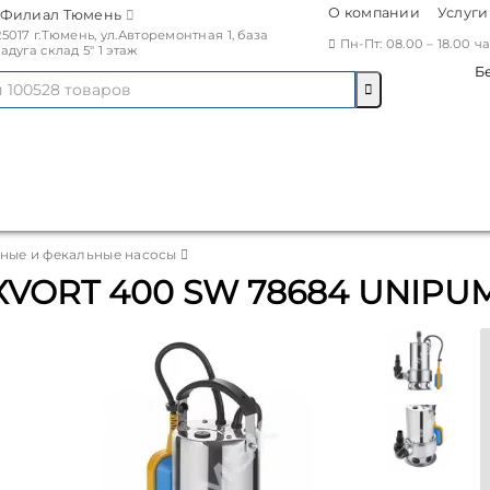
О компании
Услуги
Филиал Тюмень
25017 г.Тюмень, ул.Авторемонтная 1, база
Пн-Пт: 08.00 – 18.00 
Радуга склад 5" 1 этаж
Б
ные и фекальные насосы
XVORT 400 SW 78684 UNIPU