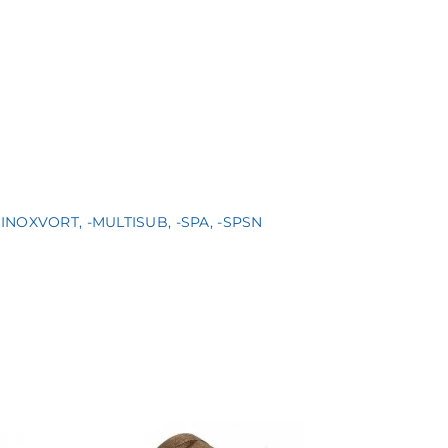
INOXVORT, -MULTISUB, -SPA, -SPSN
Водорозетк
'10С 12376