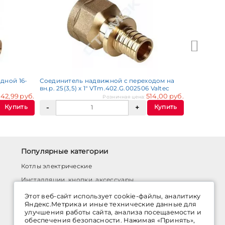
дной 16-
Соединитель надвижной с переходом на
вн.р. 25(3,5) х 1" VTm.402.G.002506 Valtec
42,99 руб.
514,00 руб.
Розничная цена:
Купить
Купить
Популярные категории
Котлы электрические
Инсталляции, кнопки, аксессуары
Комплектующие для водяного теплого пола
Этот веб-сайт использует cookie-файлы, аналитику
Яндекс.Метрика и иные технические данные для
Системы монтажных профилей
улучшения работы сайта, анализа посещаемости и
Латунные шаровые краны
обеспечения безопасности. Нажимая «Принять»,