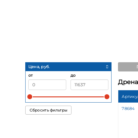
Цена, руб.
от
до
Дрена
Артику
78684
Сбросить фильтры