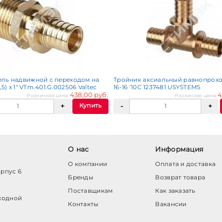
ль надвижной с переходом на
Тройник аксиальный равнопрохо
,5) х 1" VTm.401.G.002506 Valtec
16-16 '10С 1237481 USYSTEMS
438,00 руб.
4
Розничная цена:
Розничная цена:
Купить
О нас
Информация
О компании
Оплата и доставка
орпус 6
Бренды
Возврат товара
Поставщикам
Как заказать
ходной
Контакты
Вакансии