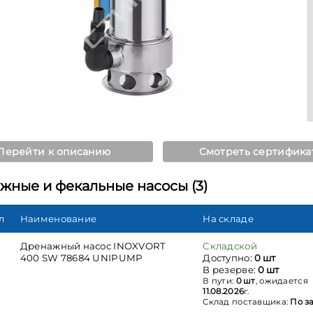
Перейти к описанию
Смотреть сертифика
жные и фекальные насосы (3)
л
Наименование
На складе
Дренажный насос INOXVORT
Складской
400 SW 78684 UNIPUMP
Доступно:
0 шт
В резерве:
0 шт
В пути:
0 шт
, ожидается
11.08.2026
г.
Склад поставщика:
По з