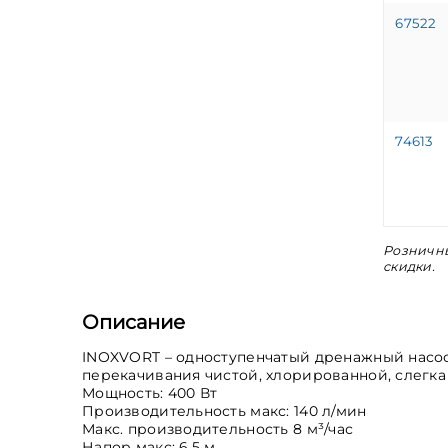
67522
74613
Розничны
скидки.
Описание
INOXVORT – одноступенчатый дренажный насо
перекачивания чистой, хлорированной, слегк
Мощность: 400 Вт
Производительность макс: 140 л/мин
Макс. производительность 8 м³/час
Напор макс: 6,5 м