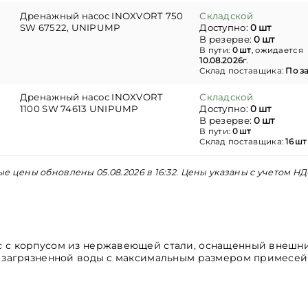
Дренажный насос INOXVORT 750
Складской
SW 67522, UNIPUMP
Доступно:
0 шт
В резерве:
0 шт
В пути:
0 шт
, ожидается
10.08.2026
г.
Склад поставщика:
По з
Дренажный насос INOXVORT
Складской
1100 SW 74613 UNIPUMP
Доступно:
0 шт
В резерве:
0 шт
В пути:
0 шт
Склад поставщика:
16 шт
е цены обновлены 05.08.2026 в 16:32. Цены указаны с учетом НД
с с корпусом из нержавеющей стали, оснащенный внешн
а загрязненной воды с максимальным размером примесей 