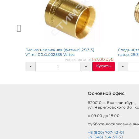
Купить
Гильза надвижная (фитинг) 25(3,5)
Соедините
VTm.400.G.002535 Valtec
нар.р. 25(3
147,00 руб.
Розничная цена:
Купить
Основной офис
620010, г. Екатеринбург,
ул. Черняховского 86, к
с 09:00 до 18:00
суббота-воскресенье вы
+8 (800) 707-43-01
+7 (343) 364-57-53