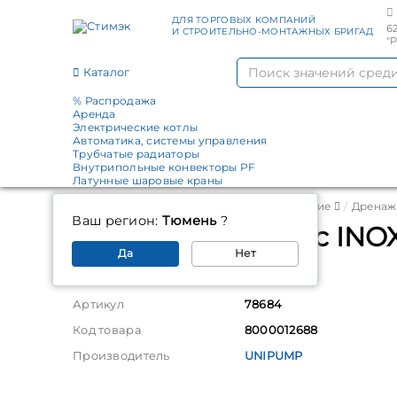
ДЛЯ ТОРГОВЫХ КОМПАНИЙ
6
И СТРОИТЕЛЬНО-МОНТАЖНЫХ БРИГАД
"
Каталог
% Распродажа
Аренда
Электрические котлы
Автоматика, системы управления
Трубчатые радиаторы
Внутрипольные конвекторы PF
Латунные шаровые краны
Главная
Каталог
Насосное оборудование
Дренаж
Ваш регион:
Тюмень
?
Дренажный насос INO
Да
Нет
Параметры
Артикул
78684
Код товара
8000012688
Производитель
UNIPUMP