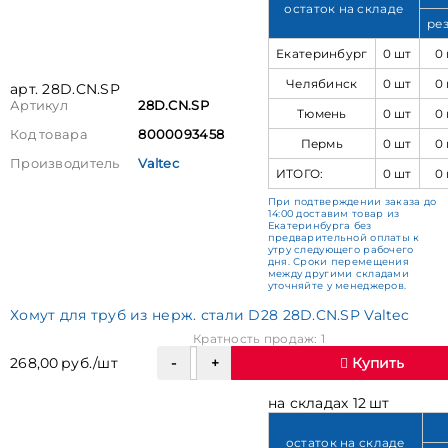
остаток на складе
ре
Екатеринбург
0 шт
0
Челябинск
0 шт
0
арт. 28D.CN.SP
Артикул
28D.CN.SP
Тюмень
0 шт
0
Код товара
8000093458
Пермь
0 шт
0
Производитель
Valtec
ИТОГО:
0 шт
0
При подтверждении заказа до
14:00 доставим товар из
Екатеринбурга без
предварительной оплаты к
утру следующего рабочего
дня. Сроки перемещения
между другими складами
уточняйте у менеджеров.
Хомут для труб из нерж. стали D28 28D.CN.SP Valtec
Кратность продаж: 1
268,00 руб./шт
Купить
на складах 12 шт
остаток на складе