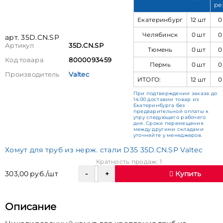
ре
Екатеринбург
12 шт
0
Челябинск
0 шт
0
арт. 35D.CN.SP
Артикул
35D.CN.SP
Тюмень
0 шт
0
Код товара
8000093459
Пермь
0 шт
0
Производитель
Valtec
ИТОГО:
12 шт
0
При подтверждении заказа до
14:00 доставим товар из
Екатеринбурга без
предварительной оплаты к
утру следующего рабочего
дня. Сроки перемещения
между другими складами
уточняйте у менеджеров.
Хомут для труб из нерж. стали D35 35D.CN.SP Valtec
Кратность продаж: 1
303,00 руб./шт
Купить
Описание