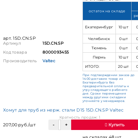
остаток на складе
р
Екатеринбург
10 шт
арт. 15D.CN.SP
Челябинск
0 шт
Артикул
15D.CN.SP
Тюмень
0 шт
Код товара
8000093455
Пермь
10 шт
Производитель
Valtec
ИТОГО:
20 шт
При подтверждении заказа до
14:00 доставим товар из
Екатеринбурга без
предварительной оплаты к
утру следующего рабочего
дня. Сроки перемещения
между другими складами
уточняйте у менеджеров.
Хомут для труб из нерж. стали D15 15D.CN.SP Valtec
Кратность продаж: 1
207,00 руб./шт
Купить
на складах 48 шт