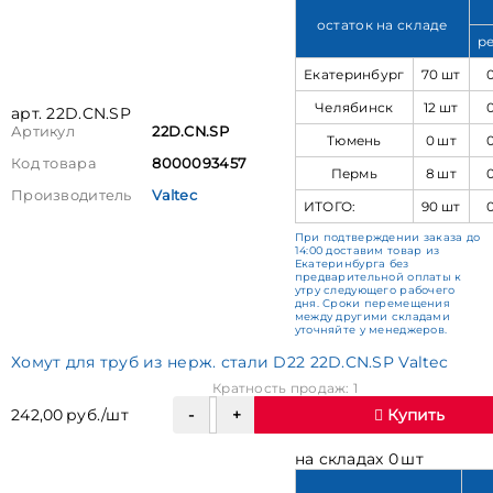
остаток на складе
р
Екатеринбург
70 шт
Челябинск
12 шт
арт. 22D.CN.SP
Артикул
22D.CN.SP
Тюмень
0 шт
Код товара
8000093457
Пермь
8 шт
Производитель
Valtec
ИТОГО:
90 шт
При подтверждении заказа до
14:00 доставим товар из
Екатеринбурга без
предварительной оплаты к
утру следующего рабочего
дня. Сроки перемещения
между другими складами
уточняйте у менеджеров.
Хомут для труб из нерж. стали D22 22D.CN.SP Valtec
Кратность продаж: 1
242,00 руб./шт
Купить
на складах 0 шт