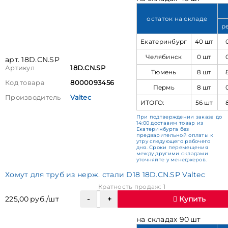
остаток на складе
р
Екатеринбург
40 шт
Челябинск
0 шт
арт. 18D.CN.SP
Артикул
18D.CN.SP
Тюмень
8 шт
Код товара
8000093456
Пермь
8 шт
Производитель
Valtec
ИТОГО:
56 шт
При подтверждении заказа до
14:00 доставим товар из
Екатеринбурга без
предварительной оплаты к
утру следующего рабочего
дня. Сроки перемещения
между другими складами
уточняйте у менеджеров.
Хомут для труб из нерж. стали D18 18D.CN.SP Valtec
Кратность продаж: 1
225,00 руб./шт
Купить
на складах 90 шт