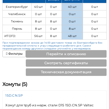
Екатеринбург
40 шт
0 шт
40 шт
0 шт
Челябинск
0 шт
0 шт
0 шт
0 шт
Тюмень
8 шт
8 шт
0 шт
0 шт
Пермь
8 шт
0 шт
8 шт
0 шт
ИТОГО:
56 шт
8 шт
48 шт
0 шт
При подтверждении заказа до 14:00 доставим товар из Екатеринбурга без
предварительной оплаты к утру следующего рабочего дня. Сроки
перемещения между другими складами уточняйте у менеджеров.
Фильтры
Перейти к описанию
Смотреть сертификаты
Техническая документация
Хомуты (5)
15D.CN.SP
Хомут для труб из нерж. стали D15 15D.CN.SP Valtec