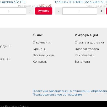
 резина 3/4" П-2
Тройник ПП 50х50 45гр. 205045,
1,67 руб.
Розничная цена:
Розничная цена:
Купить
О нас
Информация
О компании
Оплата и доставка
орпус 6
Бренды
Возврат товара
Поставщикам
Как заказать
ходной
Контакты
Вакансии
Политика организации в отношении обработк
Пользовательское соглашение
и в Екатеринбурге