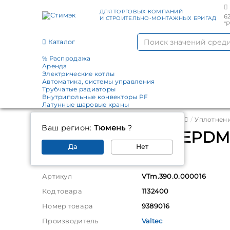
ДЛЯ ТОРГОВЫХ КОМПАНИЙ
6
И СТРОИТЕЛЬНО-МОНТАЖНЫХ БРИГАД
"
Каталог
% Распродажа
Аренда
Электрические котлы
Автоматика, системы управления
Трубчатые радиаторы
Внутрипольные конвекторы PF
Латунные шаровые краны
Главная
Каталог
Расходные материалы
Уплотнен
Ваш регион:
Тюмень
?
Кольцо уплотнит.EPDM 1
Да
Нет
Параметры
Артикул
VTm.390.0.000016
Код товара
1132400
Номер товара
9389016
Производитель
Valtec