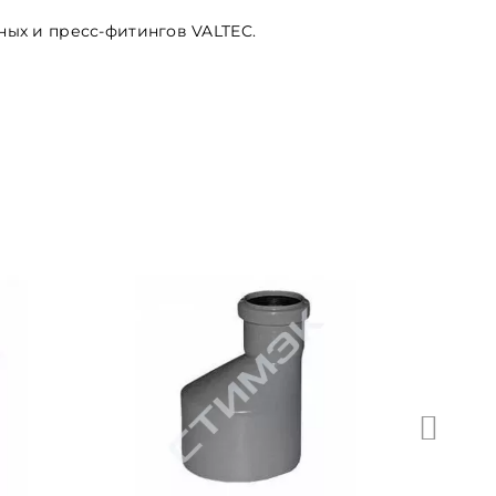
ых и пресс-фитингов VALTEC.
Шланг газо
4627132450