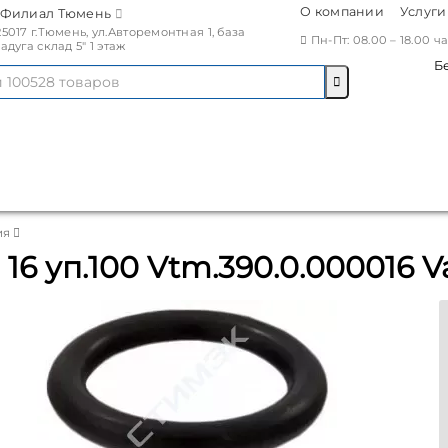
О компании
Услуги
Филиал Тюмень
25017 г.Тюмень, ул.Авторемонтная 1, база
Пн-Пт: 08.00 – 18.00 
Радуга склад 5" 1 этаж
Б
ия
6 уп.100 Vtm.390.0.000016 Va