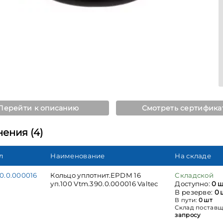
Перейти к описанию
Смотреть сертифика
ения (4)
л
Наименование
На складе
0.0.000016
Кольцо уплотнит.EPDM 16
Складской
уп.100 Vtm.390.0.000016 Valtec
Доступно:
0 ш
В резерве:
0 
В пути:
0 шт
Склад поставщ
запросу