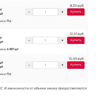
8,30 руб.
т
Купить
шт
ика:
По
12,51 руб.
т
Купить
шт
ика:
4 187 шт
15,49 руб.
шт
Купить
шт
ика:
По
С. В зависимости от объема заказа предоставляются