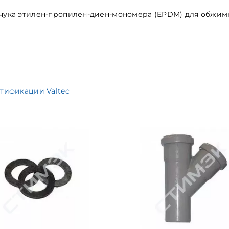
учука этилен-пропилен-диен-мономера (EPDM) для обжимн
тификации Valtec