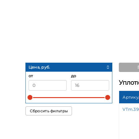
Цена, руб.
от
до
Уплотн
Артику
VTm.39
Сбросить фильтры