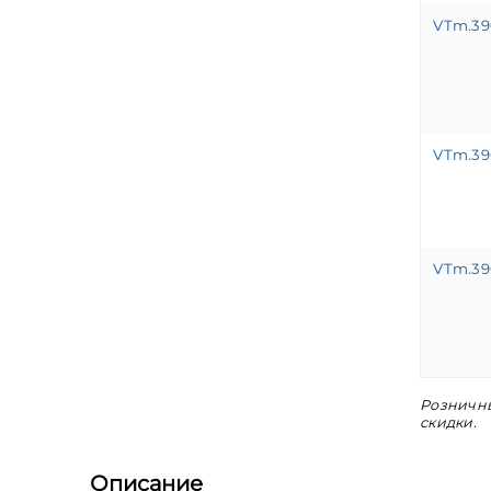
VTm.39
VTm.39
VTm.39
Розничны
скидки.
Описание