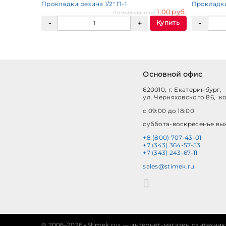
Прокладки резина 1/2" П-1
Прокладки
1,00 руб.
Розничная цена:
Купить
Основной офис
620010, г. Екатеринбург,
ул. Черняховского 86, к
с 09:00 до 18:00
суббота-воскресенье вы
+8 (800) 707-43-01
+7 (343) 364-57-53
+7 (343) 243-67-11
sales@stimek.ru
©
2006–2026 «Stimek.ru» — интернет-магазин сантехник