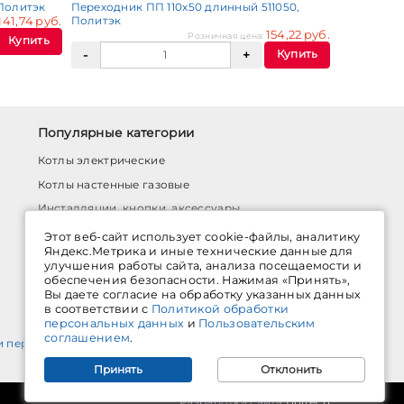
 Политэк
Переходник ПП 110х50 длинный 511050,
141,74 руб.
Политэк
154,22 руб.
Розничная цена:
Купить
Купить
Популярные категории
Котлы электрические
Котлы настенные газовые
Инсталляции, кнопки, аксессуары
Комплектующие для водяного теплого пола
Этот веб-сайт использует cookie-файлы, аналитику
Яндекс.Метрика и иные технические данные для
Системы монтажных профилей
улучшения работы сайта, анализа посещаемости и
обеспечения безопасности. Нажимая «Принять»,
Латунные шаровые краны
Вы даете согласие на обработку указанных данных
Уплотнения
в соответствии с
Политикой обработки
персональных данных
и
Пользовательским
соглашением
.
и персональных данных
Принять
Отклонить
Разработка сайта
Unitech