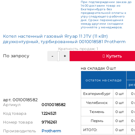
При подтверждении заказа до
14:00 доставим товар из
Екатеринбурга без
предварительной оплаты к
утру следующего рабочего
дня. Сроки перемещения
между другими складами
уточняйте у менеджеров.
Котел настенный газовый Ягуар 11 JTV (11 кВт)
двухконтурный, турбированный 0010018581 Protherm
Кратность продаж: 1
По запросу
Купить
на складах 0 шт
остаток на складе
ре
Екатеринбург
0 шт
0
арт. 0010018582
Челябинск
0 шт
0
Артикул
0010018582
Тюмень
0 шт
0
Код товара
1224521
Пермь
0 шт
0
Номер товара
9716261
ИТОГО:
0 шт
0
Производитель
Protherm