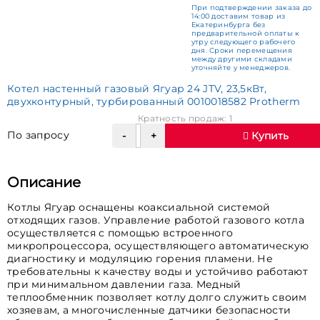
При подтверждении заказа до
14:00 доставим товар из
Екатеринбурга без
предварительной оплаты к
утру следующего рабочего
дня. Сроки перемещения
между другими складами
уточняйте у менеджеров.
Котел настенный газовый Ягуар 24 JTV, 23,5кВт,
двухконтурный, турбированный 0010018582 Protherm
Кратность продаж: 1
По запросу
Купить
Описание
Котлы Ягуар оснащены коаксиальной системой
отходящих газов. Управление работой газового котла
осуществляется с помощью встроенного
микропроцессора, осуществляющего автоматическую
диагностику и модуляцию горения пламени. Не
требовательны к качеству воды и устойчиво работают
при минимальном давлении газа. Медный
теплообменник позволяет котлу долго служить своим
хозяевам, а многочисленные датчики безопасности