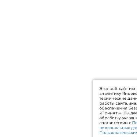
Этот веб-сайт ис
аналитику Яндек
технические дан
работы сайта, ан
обеспечения без
«Принять», Вы да
обработку указан
соответствии с
П
персональных да
Пользовательски