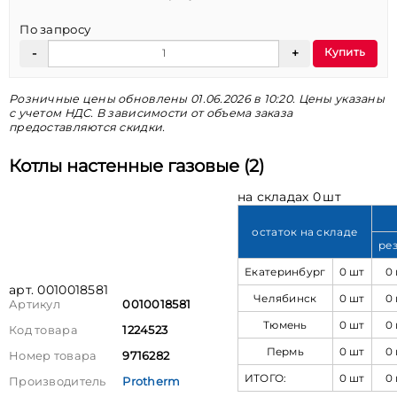
По запросу
Купить
Розничные цены обновлены 01.06.2026 в 10:20. Цены указаны
с учетом НДС. В зависимости от объема заказа
предоставляются скидки.
Котлы настенные газовые (2)
на складах 0 шт
остаток на складе
ре
Екатеринбург
0 шт
0
арт. 0010018581
Челябинск
0 шт
0
Артикул
0010018581
Тюмень
0 шт
0
Код товара
1224523
Пермь
0 шт
0
Номер товара
9716282
ИТОГО:
0 шт
0
Производитель
Protherm