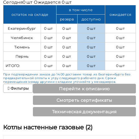
Сегодня
0 шт
Ожидается
0 шт
в том числе
остаток на складе
ожидается
резерв
доступно
Екатеринбург
0 шт
0 шт
0 шт
0 шт
Челябинск
0 шт
0 шт
0 шт
0 шт
Тюмень
0 шт
0 шт
0 шт
0 шт
Пермь
0 шт
0 шт
0 шт
0 шт
ИТОГО:
0 шт
0 шт
0 шт
0 шт
При подтверждении заказа до 14:00 доставим товар из Екатеринбурга без
предварительной оплаты к утру следующего рабочего дня. Сроки
перемещения между другими складами уточняйте у менеджеров.
Фильтры
Перейти к описанию
Смотреть сертификаты
Техническая документация
Котлы настенные газовые (2)