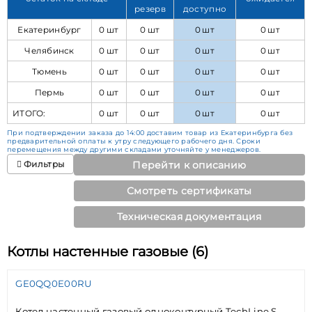
резерв
доступно
Екатеринбург
0 шт
0 шт
0 шт
0 шт
Челябинск
0 шт
0 шт
0 шт
0 шт
Тюмень
0 шт
0 шт
0 шт
0 шт
Пермь
0 шт
0 шт
0 шт
0 шт
ИТОГО:
0 шт
0 шт
0 шт
0 шт
При подтверждении заказа до 14:00 доставим товар из Екатеринбурга без
предварительной оплаты к утру следующего рабочего дня. Сроки
перемещения между другими складами уточняйте у менеджеров.
Фильтры
Перейти к описанию
Смотреть сертификаты
Техническая документация
Котлы настенные газовые (6)
GE0QQ0E00RU
Котел настенный газовый одноконтурный TechLine S