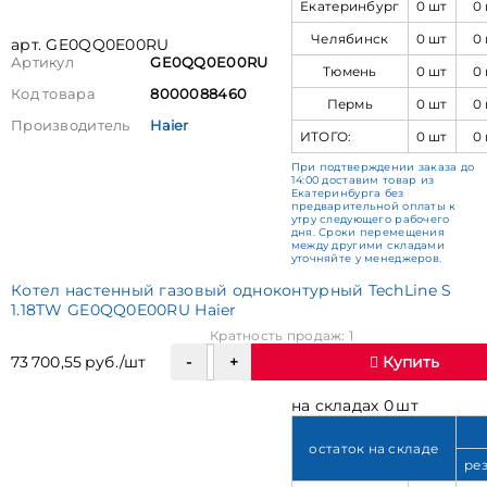
Екатеринбург
0 шт
0
Челябинск
0 шт
0
арт. GE0QQ0E00RU
Артикул
GE0QQ0E00RU
Тюмень
0 шт
0
Код товара
8000088460
Пермь
0 шт
0
Производитель
Haier
ИТОГО:
0 шт
0
При подтверждении заказа до
14:00 доставим товар из
Екатеринбурга без
предварительной оплаты к
утру следующего рабочего
дня. Сроки перемещения
между другими складами
уточняйте у менеджеров.
Котел настенный газовый одноконтурный TechLine S
1.18TW GE0QQ0E00RU Haier
Кратность продаж: 1
73 700,55 руб./шт
Купить
на складах 0 шт
остаток на складе
ре