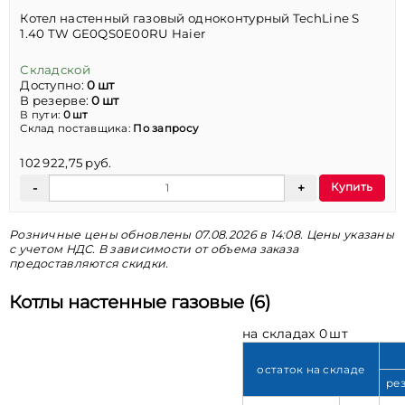
Котел настенный газовый одноконтурный TechLine S
1.40 TW GE0QS0E00RU Haier
Складской
Доступно:
0 шт
В резерве:
0 шт
В пути:
0 шт
Склад поставщика:
По запросу
102 922,75 руб.
Купить
Розничные цены обновлены 07.08.2026 в 14:08. Цены указаны
с учетом НДС. В зависимости от объема заказа
предоставляются скидки.
Котлы настенные газовые (6)
на складах 0 шт
остаток на складе
ре