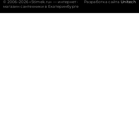
©
2006–2026 «Stimek.ru» — интернет-
Разработка сайта
Unitech
магазин сантехники в Екатеринбурге