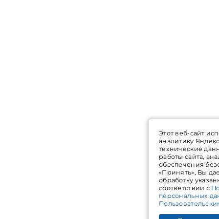
Этот веб-сайт ис
аналитику Яндек
технические дан
работы сайта, ан
обеспечения без
«Принять», Вы да
обработку указан
соответствии с
П
персональных да
Пользовательски