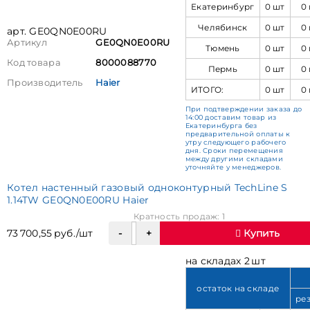
Екатеринбург
0 шт
0
Челябинск
0 шт
0
арт. GE0QN0E00RU
Артикул
GE0QN0E00RU
Тюмень
0 шт
0
Код товара
8000088770
Пермь
0 шт
0
Производитель
Haier
ИТОГО:
0 шт
0
При подтверждении заказа до
14:00 доставим товар из
Екатеринбурга без
предварительной оплаты к
утру следующего рабочего
дня. Сроки перемещения
между другими складами
уточняйте у менеджеров.
Котел настенный газовый одноконтурный TechLine S
1.14TW GE0QN0E00RU Haier
Кратность продаж: 1
73 700,55 руб./шт
Купить
на складах 2 шт
остаток на складе
ре