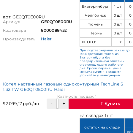
Екатеринбург
1 шт
0
Челябинск
0 шт
0
арт. GE0QT0E00RU
Артикул
GE0QT0E00RU
Тюмень
0 шт
0
Код товара
8000088452
Пермь
0 шт
0
Производитель
Haier
ИТОГО:
1 шт
0
При подтверждении заказа до
14:00 доставим товар из
Екатеринбурга без
предварительной оплаты к
утру следующего рабочего
дня. Сроки перемещения
между другими складами
уточняйте у менеджеров.
Котел настенный газовый одноконтурный TechLine S
1.32 TW GE0QT0E00RU Haier
Кратность продаж: 1
92 099,17 руб./шт
Купить
на складах 1 шт
остаток на складе
ре