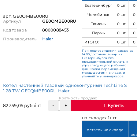
Екатеринбург
0 шт
0
Челябинск
0 шт
0
арт. GE0QMBE00RU
Артикул
GE0QMBE00RU
Тюмень
0 шт
0
Код товара
8000088453
Пермь
0 шт
0
Производитель
Haier
ИТОГО:
0 шт
0
При подтверждении заказа до
14:00 доставим товар из
Екатеринбурга без
предварительной оплаты к
утру следующего рабочего
дня. Сроки перемещения
между другими складами
уточняйте у менеджеров.
Котел настенный газовый одноконтурный TechLine S
1.28 TW GE0QMBE00RU Haier
Кратность продаж: 1
82 359,05 руб./шт
Купить
на складах 1 шт
остаток на складе
ре