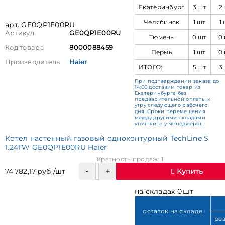
Екатеринбург
3 шт
2
Челябинск
1 шт
1
арт. GE0QP1E00RU
Артикул
GE0QP1E00RU
Тюмень
0 шт
0
Код товара
8000088459
Пермь
1 шт
0
Производитель
Haier
ИТОГО:
5 шт
3
При подтверждении заказа до
14:00 доставим товар из
Екатеринбурга без
предварительной оплаты к
утру следующего рабочего
дня. Сроки перемещения
между другими складами
уточняйте у менеджеров.
Котел настенный газовый одноконтурный TechLine S
1.24TW GE0QP1E00RU Haier
Кратность продаж: 1
74 782,17 руб./шт
Купить
на складах 0 шт
остаток на складе
ре