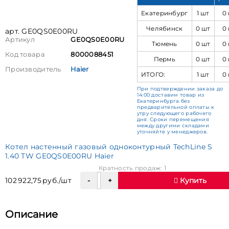
Екатеринбург
1 шт
0
Челябинск
0 шт
0
арт. GE0QS0E00RU
Артикул
GE0QS0E00RU
Тюмень
0 шт
0
Код товара
8000088451
Пермь
0 шт
0
Производитель
Haier
ИТОГО:
1 шт
0
При подтверждении заказа до
14:00 доставим товар из
Екатеринбурга без
предварительной оплаты к
утру следующего рабочего
дня. Сроки перемещения
между другими складами
уточняйте у менеджеров.
Котел настенный газовый одноконтурный TechLine S
1.40 TW GE0QS0E00RU Haier
Кратность продаж: 1
102 922,75 руб./шт
Купить
Описание