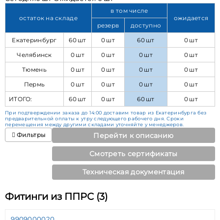
в том числе
остаток на складе
ожидается
резерв
доступно
Екатеринбург
60 шт
0 шт
60 шт
0 шт
Челябинск
0 шт
0 шт
0 шт
0 шт
Тюмень
0 шт
0 шт
0 шт
0 шт
Пермь
0 шт
0 шт
0 шт
0 шт
ИТОГО:
60 шт
0 шт
60 шт
0 шт
При подтверждении заказа до 14:00 доставим товар из Екатеринбурга без
предварительной оплаты к утру следующего рабочего дня. Сроки
перемещения между другими складами уточняйте у менеджеров.
Фильтры
Перейти к описанию
Смотреть сертификаты
Техническая документация
Фитинги из ППРС (3)
9909000020