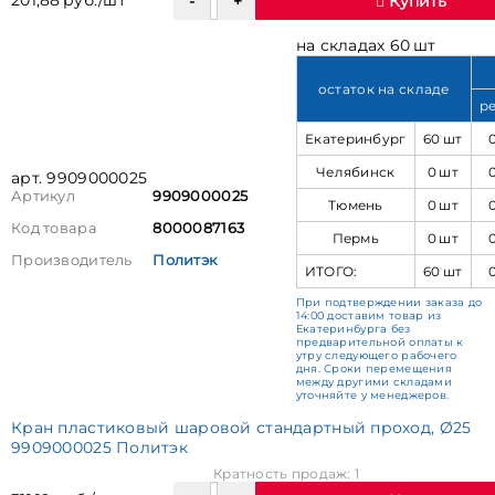
201,88 руб./шт
Купить
на складах 60 шт
остаток на складе
р
Екатеринбург
60 шт
Челябинск
0 шт
арт. 9909000025
Артикул
9909000025
Тюмень
0 шт
Код товара
8000087163
Пермь
0 шт
Производитель
Политэк
ИТОГО:
60 шт
При подтверждении заказа до
14:00 доставим товар из
Екатеринбурга без
предварительной оплаты к
утру следующего рабочего
дня. Сроки перемещения
между другими складами
уточняйте у менеджеров.
Кран пластиковый шаровой стандартный проход, Ø25
9909000025 Политэк
Кратность продаж: 1