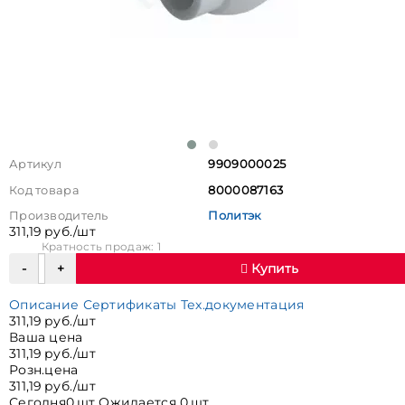
Артикул
9909000025
Код товара
8000087163
Производитель
Политэк
311,19 руб./шт
Кратность продаж: 1
Купить
Описание
Сертификаты
Тех.документация
311,19 руб./шт
Ваша цена
311,19 руб./шт
Розн.цена
311,19 руб./шт
Сегодня
0 шт
Ожидается
0 шт