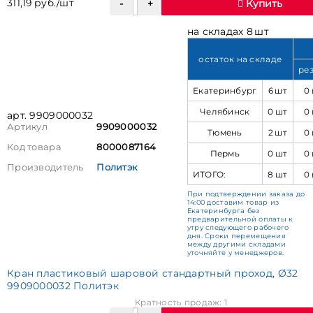
311,19 руб./шт
Купить
на складах 8 шт
остаток на складе
ре
Екатеринбург
6 шт
0
Челябинск
0 шт
0
арт. 9909000032
Артикул
9909000032
Тюмень
2 шт
0
Код товара
8000087164
Пермь
0 шт
0
Производитель
Политэк
ИТОГО:
8 шт
0
При подтверждении заказа до
14:00 доставим товар из
Екатеринбурга без
предварительной оплаты к
утру следующего рабочего
дня. Сроки перемещения
между другими складами
уточняйте у менеджеров.
Кран пластиковый шаровой стандартный проход, Ø32
9909000032 Политэк
Кратность продаж: 1