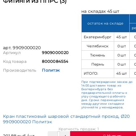
Фитинги из ППРС (3)
на складах 45 шт
остаток на складе
р
Екатеринбург
45 шт
Челябинск
0 шт
арт. 9909000020
Артикул
9909000020
Тюмень
0 шт
Код товара
8000084554
Пермь
0 шт
Производитель
Политэк
ИТОГО:
45 шт
При подтверждении заказа до
14:00 доставим товар из
Екатеринбурга без
предварительной оплаты к
утру следующего рабочего
дня. Сроки перемещения
между другими складами
уточняйте у менеджеров.
Кран пластиковый шаровой стандартный проход, Ø20
9909000020 Политэк
Кратность продаж: 1