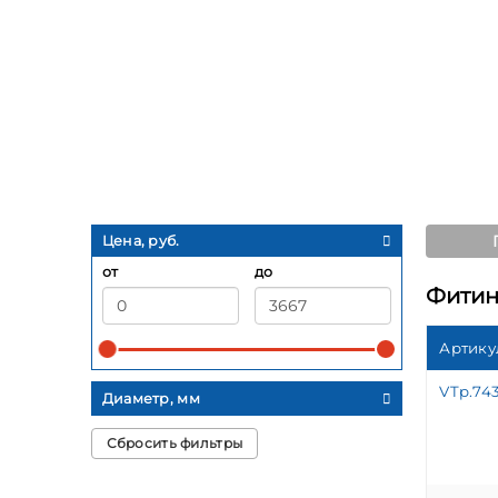
Цена, руб.
от
до
Фитин
Артику
VTp.743
Диаметр, мм
Сбросить фильтры