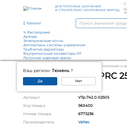
ДЛЯ ТОРГОВЫХ КОМПАНИЙ
6
И СТРОИТЕЛЬНО-МОНТАЖНЫХ БРИГАД
"
Каталог
% Распродажа
Аренда
Электрические котлы
Автоматика, системы управления
Трубчатые радиаторы
Внутрипольные конвекторы PF
Латунные шаровые краны
Главная
Каталог
Трубы и фитинги для отопления и 
Ваш регион:
Тюмень
?
Кран шаровый PPRC 25x3
Да
Нет
Параметры
Артикул
VTp.742.0.02505
Код товара
963400
Номер товара
6775236
Производитель
Valtec