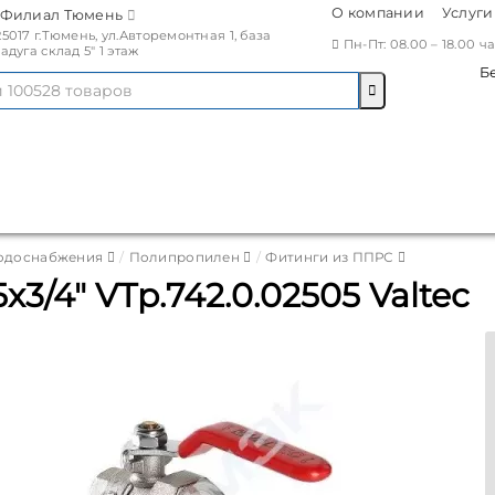
О компании
Услуги
Филиал Тюмень
25017 г.Тюмень, ул.Авторемонтная 1, база
Пн-Пт: 08.00 – 18.00 
Радуга склад 5" 1 этаж
Б
водоснабжения
Полипропилен
Фитинги из ППРС
/4" VTp.742.0.02505 Valtec