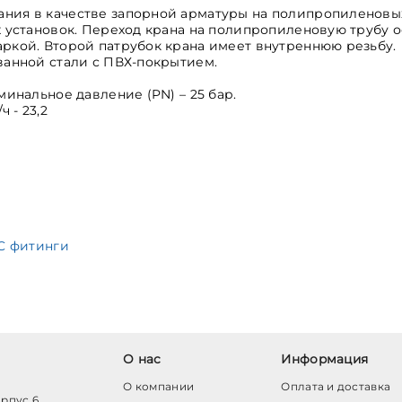
ния в качестве запорной арматуры на полипропиленовы
х установок. Переход крана на полипропиленовую трубу 
ркой. Второй патрубок крана имеет внутреннюю резьбу.
ванной стали с ПВХ-покрытием.
минальное давление (PN) – 25 бар.
 - 23,2
RC фитинги
О нас
Информация
О компании
Оплата и доставка
орпус 6