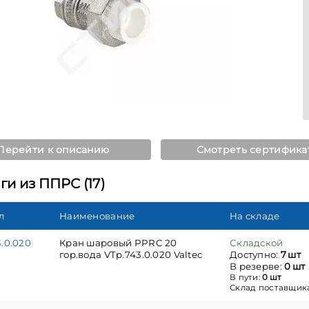
Перейти к описанию
Смотреть сертифика
ги из ППРС (17)
л
Наименование
На складе
.0.020
Кран шаровый PPRC 20
Складской
гор.вода VTp.743.0.020 Valtec
Доступно:
7 шт
В резерве:
0 шт
В пути:
0 шт
Склад поставщик