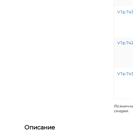
VTp.743
VTp.74
VTp.743
Розничны
скидки.
Описание