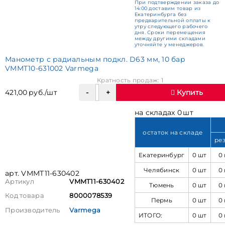
При подтверждении заказа до
14:00 доставим товар из
Екатеринбурга без
предварительной оплаты к
утру следующего рабочего
дня. Сроки перемещения
между другими складами
уточняйте у менеджеров.
Манометр с радиальным подкл. D63 мм, 10 бар
VMMT10-631002 Varmega
Кратность продаж: 1
421,00 руб./шт
Купить
на складах 0 шт
остаток на складе
ре
Екатеринбург
0 шт
0
Челябинск
0 шт
0
арт. VMMT11-630402
Артикул
VMMT11-630402
Тюмень
0 шт
0
Код товара
8000078539
Пермь
0 шт
0
Производитель
Varmega
ИТОГО:
0 шт
0