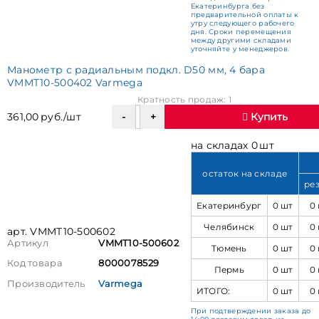
Екатеринбурга без
предварительной оплаты к
утру следующего рабочего
дня. Сроки перемещения
между другими складами
уточняйте у менеджеров.
Манометр с радиальным подкл. D50 мм, 4 бара
VMMT10-500402 Varmega
Кратность продаж: 1
361,00 руб./шт
Купить
на складах 0 шт
остаток на складе
ре
Екатеринбург
0 шт
0
Челябинск
0 шт
0
арт. VMMT10-500602
Артикул
VMMT10-500602
Тюмень
0 шт
0
Код товара
8000078529
Пермь
0 шт
0
Производитель
Varmega
ИТОГО:
0 шт
0
При подтверждении заказа до