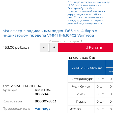
При подтверждении заказа до
14:00 доставим товар из
Екатеринбурга без
предварительной оплаты к
утру следующего рабочего
дня. Сроки перемещения
между другими складами
уточняйте у менеджеров.
Манометр с радиальным подкл. D63 мм, 4 бара с
индикатором предела VMMT11-630402 Varmega
Кратность продаж: 1
453,00 руб./шт
Купить
на складах 0 шт
остаток на складе
ре
Екатеринбург
0 шт
0
арт. VMMT10-800604
Челябинск
0 шт
0
Артикул
VMMT10-
Тюмень
0 шт
0
800604
Код товара
8000078533
Пермь
0 шт
0
Производитель
Varmega
ИТОГО:
0 шт
0