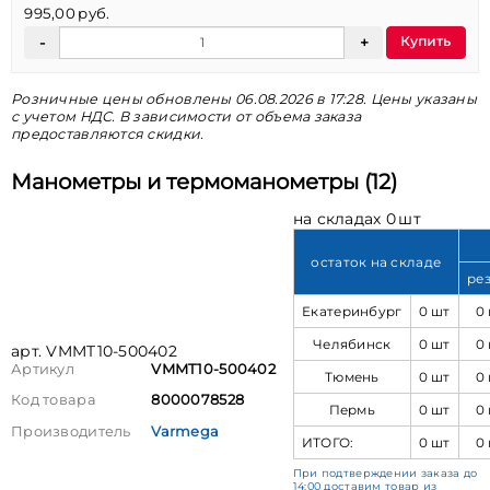
995,00 руб.
Купить
Розничные цены обновлены 06.08.2026 в 17:28. Цены указаны
с учетом НДС. В зависимости от объема заказа
предоставляются скидки.
Манометры и термоманометры (12)
на складах 0 шт
остаток на складе
ре
Екатеринбург
0 шт
0
Челябинск
0 шт
0
арт. VMMT10-500402
Артикул
VMMT10-500402
Тюмень
0 шт
0
Код товара
8000078528
Пермь
0 шт
0
Производитель
Varmega
ИТОГО:
0 шт
0
При подтверждении заказа до
14:00 доставим товар из