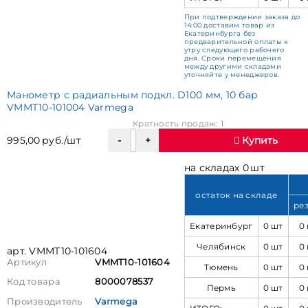
При подтверждении заказа до
14:00 доставим товар из
Екатеринбурга без
предварительной оплаты к
утру следующего рабочего
дня. Сроки перемещения
между другими складами
уточняйте у менеджеров.
Манометр с радиальным подкл. D100 мм, 10 бар
VMMT10-101004 Varmega
Кратность продаж: 1
995,00 руб./шт
Купить
на складах 0 шт
остаток на складе
ре
Екатеринбург
0 шт
0
Челябинск
0 шт
0
арт. VMMT10-101604
Артикул
VMMT10-101604
Тюмень
0 шт
0
Код товара
8000078537
Пермь
0 шт
0
Производитель
Varmega