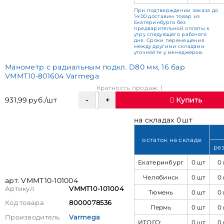
При подтверждении заказа до
14:00 доставим товар из
Екатеринбурга без
предварительной оплаты к
утру следующего рабочего
дня. Сроки перемещения
между другими складами
уточняйте у менеджеров.
Манометр с радиальным подкл. D80 мм, 16 бар
VMMT10-801604 Varmega
Кратность продаж: 1
931,99 руб./шт
Купить
на складах 0 шт
остаток на складе
ре
Екатеринбург
0 шт
0
Челябинск
0 шт
0
арт. VMMT10-101004
Артикул
VMMT10-101004
Тюмень
0 шт
0
Код товара
8000078536
Пермь
0 шт
0
Производитель
Varmega
ИТОГО:
0 шт
0