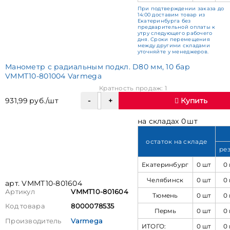
При подтверждении заказа до
14:00 доставим товар из
Екатеринбурга без
предварительной оплаты к
утру следующего рабочего
дня. Сроки перемещения
между другими складами
уточняйте у менеджеров.
Манометр с радиальным подкл. D80 мм, 10 бар
VMMT10-801004 Varmega
Кратность продаж: 1
931,99 руб./шт
Купить
на складах 0 шт
остаток на складе
ре
Екатеринбург
0 шт
0
Челябинск
0 шт
0
арт. VMMT10-801604
Артикул
VMMT10-801604
Тюмень
0 шт
0
Код товара
8000078535
Пермь
0 шт
0
Производитель
Varmega
ИТОГО:
0 шт
0