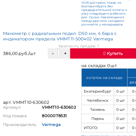
14:00 доставим товар из
Екатеринбурга без
предварительной оплаты к
утру следующего рабочего
дня. Сроки перемещения
между другими складами
уточняйте у менеджеров.
Манометр с радиальным подкл. D50 мм, 4 бара с
индикатором предела VMMT11-500402 Varmega
Кратность продаж: 1
386,00 руб./шт
Купить
на складах 0 шт
остаток на складе
ре
Екатеринбург
0 шт
0
Челябинск
0 шт
0
арт. VMMT10-630602
Артикул
VMMT10-630602
Тюмень
0 шт
0
Код товара
8000078531
Пермь
0 шт
0
Производитель
Varmega
ИТОГО:
0 шт
0