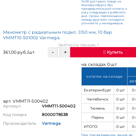
14:00 доставим товар из
Екатеринбурга без
предварительной оплаты к
утру следующего рабочего
дня. Сроки перемещения
между другими складами
уточняйте у менеджеров.
Манометр с радиальным подкл. D50 мм, 10 бар
VMMT10-501002 Varmega
Кратность продаж: 1
361,00 руб./шт
Купить
на складах 0 шт
остаток на складе
ре
Екатеринбург
0 шт
0
Челябинск
0 шт
0
арт. VMMT11-500402
Артикул
VMMT11-500402
Тюмень
0 шт
0
Код товара
8000078538
Пермь
0 шт
0
Производитель
Varmega
ИТОГО:
0 шт
0
При подтверждении заказа до