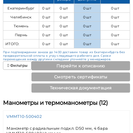
Екатеринбург
0 шт
0 шт
0 шт
0 шт
Челябинск
0 шт
0 шт
0 шт
0 шт
Тюмень
0 шт
0 шт
0 шт
0 шт
Пермь
0 шт
0 шт
0 шт
0 шт
ИТОГО:
0 шт
0 шт
0 шт
0 шт
При подтверждении заказа до 14:00 доставим товар из Екатеринбурга без
предварительной оплаты к утру следующего рабочего дня. Сроки
перемещения между другими складами уточняйте у менеджеров.
Фильтры
Перейти к описанию
Смотреть сертификаты
Техническая документация
Манометры и термоманометры (12)
VMMT10-500402
Манометр с радиальным подкл. D50 мм, 4 бара