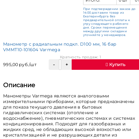
ИТОГО:
0 шт
0
При подтверждении заказа до
14:00 доставим товар из
Екатеринбурга без
предварительной оплаты к
утру следующего рабочего
дня. Сроки перемещения
между другими складами
уточняйте у менеджеров.
Манометр с радиальным подкл. D100 мм, 16 бар
VMMT10-101604 Varmega
Кратность продаж: 1
995,00 руб./шт
Купить
Описание
Манометры Varmega являются аналоговыми
измерительными приборами, которые предназначены
для показа текущего давления в бытовых
гидравлических системах (отопление и
водоснабжение), пневматических системах и системах
кондиционирования. Подходят для газообразных и
жидких сред, не обладающих высокой вязкостью или
кристаллизацией и не разрушающих детали из