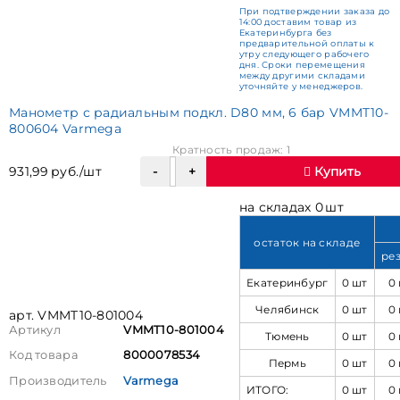
При подтверждении заказа до
14:00 доставим товар из
Екатеринбурга без
предварительной оплаты к
утру следующего рабочего
дня. Сроки перемещения
между другими складами
уточняйте у менеджеров.
Манометр с радиальным подкл. D80 мм, 6 бар VMMT10-
800604 Varmega
Кратность продаж: 1
931,99 руб./шт
Купить
на складах 0 шт
остаток на складе
ре
Екатеринбург
0 шт
0
Челябинск
0 шт
0
арт. VMMT10-801004
Артикул
VMMT10-801004
Тюмень
0 шт
0
Код товара
8000078534
Пермь
0 шт
0
Производитель
Varmega
ИТОГО:
0 шт
0