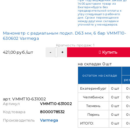
При подтверждении заказа до
14:00 доставим товар из
Екатеринбурга без
предварительной оплаты к
утру следующего рабочего
дня. Сроки перемещения
между другими складами
уточняйте у менеджеров.
Манометр с радиальным подкл. D63 мм, 6 бар VMMT10-
630602 Varmega
Кратность продаж: 1
421,00 руб./шт
Купить
на складах 0 шт
остаток на складе
ре
Екатеринбург
0 шт
0
Челябинск
0 шт
0
арт. VMMT10-631002
Артикул
VMMT10-631002
Тюмень
0 шт
0
Код товара
8000078532
Пермь
0 шт
0
Производитель
Varmega
ИТОГО:
0 шт
0