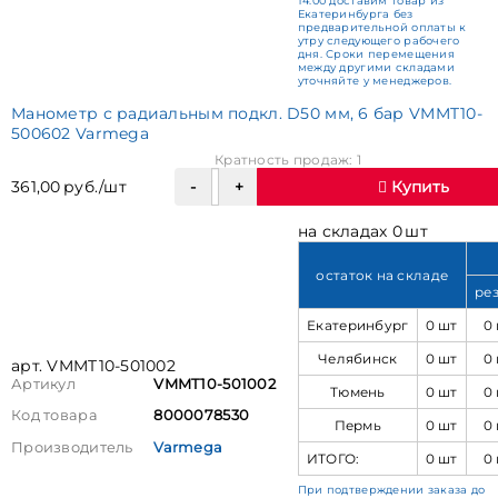
14:00 доставим товар из
Екатеринбурга без
предварительной оплаты к
утру следующего рабочего
дня. Сроки перемещения
между другими складами
уточняйте у менеджеров.
Манометр с радиальным подкл. D50 мм, 6 бар VMMT10-
500602 Varmega
Кратность продаж: 1
361,00 руб./шт
Купить
на складах 0 шт
остаток на складе
ре
Екатеринбург
0 шт
0
Челябинск
0 шт
0
арт. VMMT10-501002
Артикул
VMMT10-501002
Тюмень
0 шт
0
Код товара
8000078530
Пермь
0 шт
0
Производитель
Varmega
ИТОГО:
0 шт
0
При подтверждении заказа до