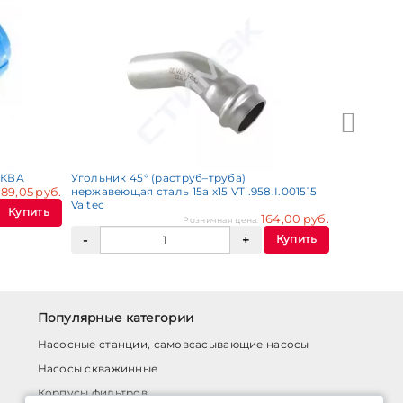
VTi.902.I.0
АКВА
Угольник 45° (раструб–труба)
89,05 руб.
нержавеющая сталь 15а х15 VTi.958.I.001515
:
Valtec
Купить
164,00 руб.
Розничная цена:
Купить
Популярные категории
Насосные станции, самовсасывающие насосы
Насосы скважинные
Корпусы фильтров