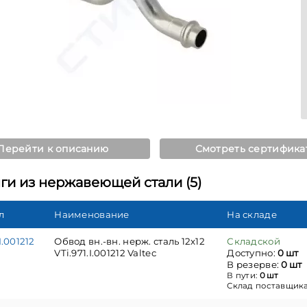
Перейти к описанию
Смотреть сертифика
ги из нержавеющей стали (5)
л
Наименование
На складе
I.001212
Обвод вн.-вн. нерж. сталь 12х12
Складской
VTi.971.I.001212 Valtec
Доступно:
0 шт
В резерве:
0 шт
В пути:
0 шт
Склад поставщик