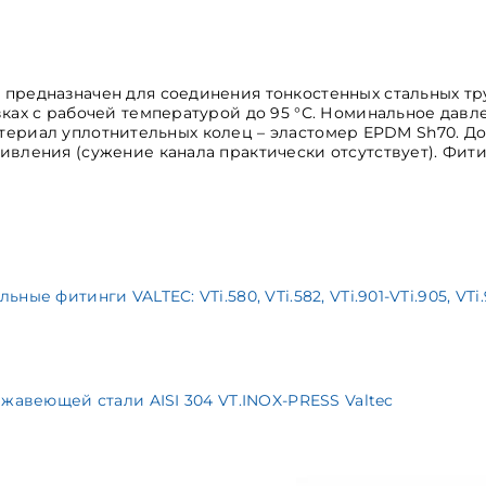
предназначен для соединения тонкостенных стальных тру
ах с рабочей температурой до 95 °С. Номинальное давлен
. Материал уплотнительных колец – эластомер EPDM Sh70.
вления (сужение канала практически отсутствует). Фити
итинги VALTEC: VTi.580, VTi.582, VTi.901-VTi.905, VTi.908, 
жавеющей стали AISI 304 VT.INOX-PRESS Valtec