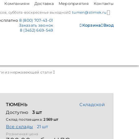
Компаниям
Доставка
Мероприятия
Контакты
часов, суббота-воскресенье выходной
tumen@stimek.ru
есплатно
8 (800) 707-43-01
Заказать звонок
Корзина
Вход
8 (3452) 669-549
ги из нержавеющей стали
ТЮМЕНЬ
Складской
Доступно
3 шт
Склад поставщика:
2 569 шт
Все склады
21 шт
Розничная цена