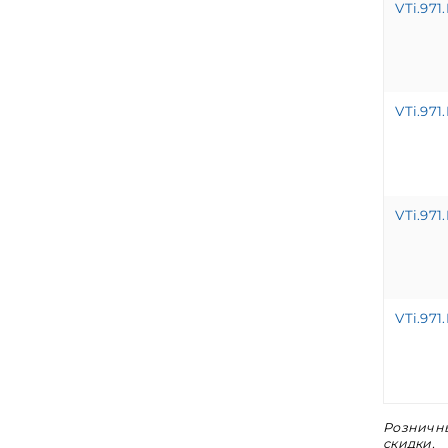
VTi.971.
VTi.971.
VTi.971
VTi.971
Розничны
скидки.