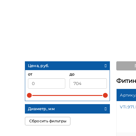
Цена, руб.
от
до
Фитин
Артику
VTi.971.
Диаметр, мм
Сбросить фильтры