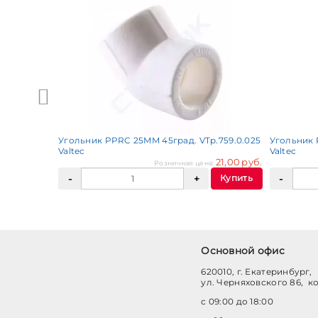
o-tec
929,10 руб.
Купить
Угольник PPRC 25ММ 45град. VTp.759.0.025
Угольник 
Valtec
Valtec
21,00 руб.
Розничная цена:
Купить
Основной офис
620010, г. Екатеринбург,
ул. Черняховского 86, к
с 09:00 до 18:00