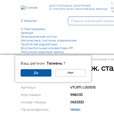
ДЛЯ ТОРГОВЫХ КОМПАНИЙ
6
И СТРОИТЕЛЬНО-МОНТАЖНЫХ БРИГАД
"
Каталог
% Распродажа
Аренда
Электрические котлы
Автоматика, системы управления
Трубчатые радиаторы
Внутрипольные конвекторы PF
Латунные шаровые краны
Главная
Каталог
Трубы и фитинги для отопления и 
Ваш регион:
Тюмень
?
Обвод вн.-вн. нерж. сталь
Да
Нет
Параметры
Артикул
VTi.971.I.001515
Код товара
998033
Номер товара
0635333
Производитель
Valtec