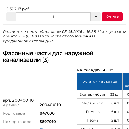
5 392,17 руб.
Купить
Розничные цены обновлены 05.08.2026 в 16:28. Цены указаны
с учетом НДС. В зависимости от объема заказа
предоставляются скидки.
Фасонные части для наружной
канализации (3)
на складах 36 шт
остаток на складе
ре
Екатеринбург
22 шт
арт. 200400110
Челябинск
6 шт
Артикул
200400110
Тюмень
6 шт
Код товара
847600
Пермь
2 шт
Номер товара
5897010
ИТОГО:
36 шт