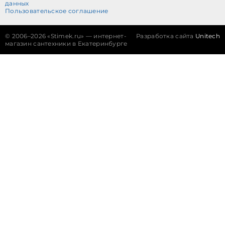
данных
Пользовательское соглашение
©
2006–2026 «Stimek.ru» — интернет-
Разработка сайта
Unitech
магазин сантехники в Екатеринбурге