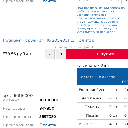
Производитель
Политэк
При подтверждении заказа до
14:00 доставим товар из
Екатеринбурга без
предварительной оплаты к
утру следующего рабочего
дня. Сроки перемещения
между другими складами
уточняйте у менеджеров.
Ревизия наружная 110 200400110, Политэк
Кратность продаж: 1
339,56 руб./шт
Купить
на складах 2 шт
остаток на складе
ре
Екатеринбург
4 шт
2
арт. 160116000
Челябинск
0 шт
0
Артикул
160116000
Тюмень
0 шт
0
Код товара
847800
Пермь
0 шт
0
Номер товара
5897030
ИТОГО:
4 шт
2
Производитель
Политэк