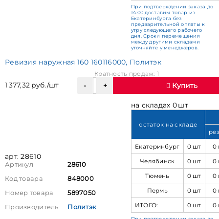
При подтверждении заказа до
14:00 доставим товар из
Екатеринбурга без
предварительной оплаты к
утру следующего рабочего
дня. Сроки перемещения
между другими складами
уточняйте у менеджеров.
Ревизия наружная 160 160116000, Политэк
Кратность продаж: 1
1 377,32 руб./шт
Купить
на складах 0 шт
остаток на складе
ре
Екатеринбург
0 шт
0
арт. 28610
Челябинск
0 шт
0
Артикул
28610
Тюмень
0 шт
0
Код товара
848000
Пермь
0 шт
0
Номер товара
5897050
ИТОГО:
0 шт
0
Производитель
Политэк
При подтверждении заказа до