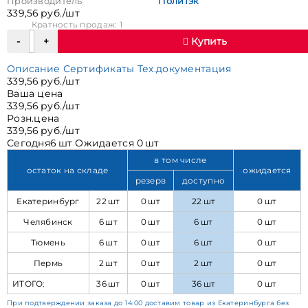
Производитель
Политэк
339,56 руб./шт
Кратность продаж: 1
Купить
Описание
Сертификаты
Тех.документация
339,56 руб./шт
Ваша цена
339,56 руб./шт
Розн.цена
339,56 руб./шт
Сегодня
6 шт
Ожидается
0 шт
в том числе
остаток на складе
ожидается
резерв
доступно
Екатеринбург
22 шт
0 шт
22 шт
0 шт
Челябинск
6 шт
0 шт
6 шт
0 шт
Тюмень
6 шт
0 шт
6 шт
0 шт
Пермь
2 шт
0 шт
2 шт
0 шт
ИТОГО:
36 шт
0 шт
36 шт
0 шт
При подтверждении заказа до 14:00 доставим товар из Екатеринбурга без