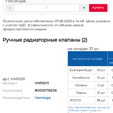
1 120,00 руб.
Купить
Розничные цены обновлены 07.08.2026 в 14:48. Цены указаны
с учетом НДС. В зависимости от объема заказа
предоставляются скидки.
Ручные радиаторные клапаны (2)
на складах 37 шт
остаток на складе
р
Екатеринбург
10 шт
Челябинск
13 шт
арт. VM10011
Артикул
VM10011
Тюмень
2 шт
Код товара
8000076206
Пермь
13 шт
Производитель
Varmega
ИТОГО:
38 шт
При подтверждении заказа до
14:00 доставим товар из