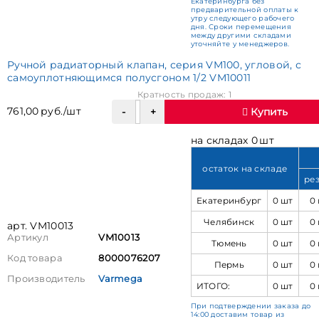
Екатеринбурга без
предварительной оплаты к
утру следующего рабочего
дня. Сроки перемещения
между другими складами
уточняйте у менеджеров.
Ручной радиаторный клапан, серия VM100, угловой, с
самоуплотняющимся полусгоном 1/2 VM10011
Кратность продаж: 1
761,00 руб./шт
Купить
на складах 0 шт
остаток на складе
ре
Екатеринбург
0 шт
0
Челябинск
0 шт
0
арт. VM10013
Артикул
VM10013
Тюмень
0 шт
0
Код товара
8000076207
Пермь
0 шт
0
Производитель
Varmega
ИТОГО:
0 шт
0
При подтверждении заказа до
14:00 доставим товар из