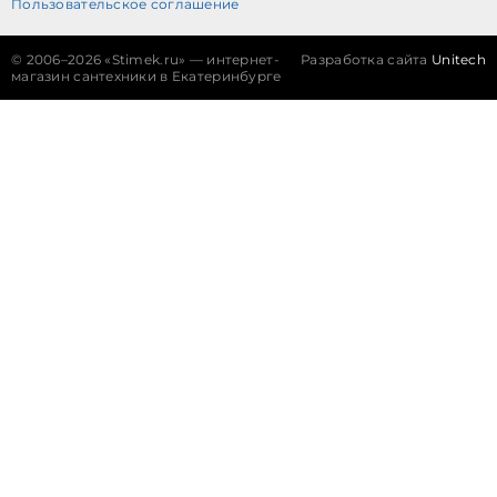
Пользовательское соглашение
©
2006–2026 «Stimek.ru» — интернет-
Разработка сайта
Unitech
магазин сантехники в Екатеринбурге