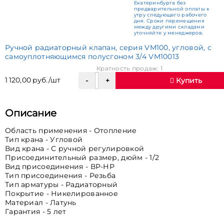
Екатеринбурга без
предварительной оплаты к
утру следующего рабочего
дня. Сроки перемещения
между другими складами
уточняйте у менеджеров.
Ручной радиаторный клапан, серия VM100, угловой, с
самоуплотняющимся полусгоном 3/4 VM10013
Кратность продаж: 1
1 120,00 руб./шт
Купить
Описание
Область применения - Отопление
Тип крана - Угловой
Вид крана - С ручной регулировкой
Присоединительный размер, дюйм - 1/2
Вид присоединения - ВР-НР
Тип присоединения - Резьба
Тип арматуры - Радиаторный
Покрытие - Никелированное
Материал - Латунь
Гарантия - 5 лет