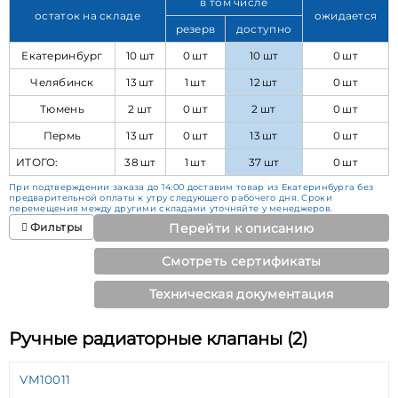
в том числе
остаток на складе
ожидается
резерв
доступно
Екатеринбург
10 шт
0 шт
10 шт
0 шт
Челябинск
13 шт
1 шт
12 шт
0 шт
Тюмень
2 шт
0 шт
2 шт
0 шт
Пермь
13 шт
0 шт
13 шт
0 шт
ИТОГО:
38 шт
1 шт
37 шт
0 шт
При подтверждении заказа до 14:00 доставим товар из Екатеринбурга без
предварительной оплаты к утру следующего рабочего дня. Сроки
перемещения между другими складами уточняйте у менеджеров.
Фильтры
Перейти к описанию
Смотреть сертификаты
Техническая документация
Ручные радиаторные клапаны (2)
VM10011