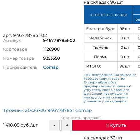
на складах 96 шт
остаток на складе
ре
Екатеринбург
96 шт
арт. 9467787851-02
Челябинск
0 шт
Артикул
9467787851-02
Тюмень
0 шт
Код товара
1126900
Пермь
0 шт
Номер товара
9353550
ИТОГО:
96 шт
Производитель
Comap
При подтверждении заказа до
14:00 доставим товар из
Екатеринбурга без
предварительной оплаты к
утру следующего рабочего
дня. Сроки перемещения
между другими складами
уточняйте у менеджеров.
Тройник 20х26х26 9467787851 Comap
Кратность продаж: 1
1 418,05 руб./шт
Купить
на складах 33 шт