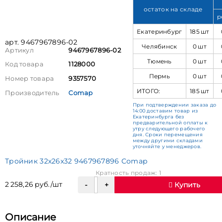
остаток на складе
р
Екатеринбург
185 шт
арт. 9467967896-02
Челябинск
0 шт
Артикул
9467967896-02
Тюмень
0 шт
Код товара
1128000
Пермь
0 шт
Номер товара
9357570
ИТОГО:
185 шт
Производитель
Comap
При подтверждении заказа до
14:00 доставим товар из
Екатеринбурга без
предварительной оплаты к
утру следующего рабочего
дня. Сроки перемещения
между другими складами
уточняйте у менеджеров.
Тройник 32х26х32 9467967896 Comap
Кратность продаж: 1
2 258,26 руб./шт
Купить
Описание