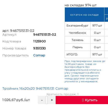
на складах 974 шт
остаток на складе
р
Екатеринбург
977 шт
арт. 9467515131-02
Челябинск
0 шт
Артикул
9467515131-02
Тюмень
0 шт
Код товара
1125900
Пермь
0 шт
Номер товара
9351330
ИТОГО:
977 шт
Производитель
Comap
При подтверждении заказа до
14:00 доставим товар из
Екатеринбурга без
предварительной оплаты к
утру следующего рабочего
дня. Сроки перемещения
между другими складами
уточняйте у менеджеров.
Тройник 16х20х20 9467515131 Comap
Кратность продаж: 1
1 026,67 руб./шт
Купить