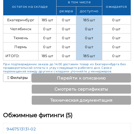
в том числе
остаток на складе
ожидается
резерв
доступно
Екатеринбург
185 шт
0 шт
185 шт
0 шт
Челябинск
0 шт
0 шт
0 шт
0 шт
Тюмень
0 шт
0 шт
0 шт
0 шт
Пермь
0 шт
0 шт
0 шт
0 шт
ИТОГО:
185 шт
0 шт
185 шт
0 шт
При подтверждении заказа до 14:00 доставим товар из Екатеринбурга без
предварительной оплаты к утру следующего рабочего дня. Сроки
перемещения между другими складами уточняйте у менеджеров.
Фильтры
Перейти к описанию
Смотреть сертификаты
Техническая документация
Обжимные фитинги (5)
9467513131-02