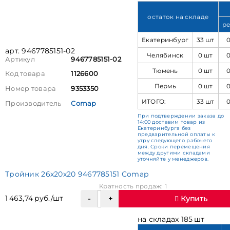
остаток на складе
ре
Екатеринбург
33 шт
арт. 9467785151-02
Челябинск
0 шт
Артикул
9467785151-02
Тюмень
0 шт
Код товара
1126600
Пермь
0 шт
Номер товара
9353350
ИТОГО:
33 шт
Производитель
Comap
При подтверждении заказа до
14:00 доставим товар из
Екатеринбурга без
предварительной оплаты к
утру следующего рабочего
дня. Сроки перемещения
между другими складами
уточняйте у менеджеров.
Тройник 26х20х20 9467785151 Comap
Кратность продаж: 1
1 463,74 руб./шт
Купить
на складах 185 шт