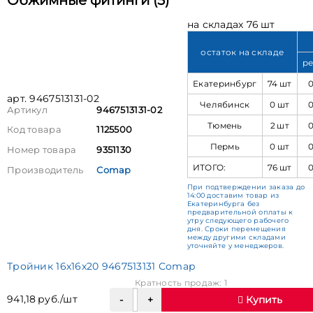
Обжимные фитинги (5)
на складах 76 шт
остаток на складе
ре
Екатеринбург
74 шт
арт. 9467513131-02
Челябинск
0 шт
Артикул
9467513131-02
Тюмень
2 шт
Код товара
1125500
Пермь
0 шт
Номер товара
9351130
ИТОГО:
76 шт
Производитель
Comap
При подтверждении заказа до
14:00 доставим товар из
Екатеринбурга без
предварительной оплаты к
утру следующего рабочего
дня. Сроки перемещения
между другими складами
уточняйте у менеджеров.
Тройник 16х16х20 9467513131 Comap
Кратность продаж: 1
941,18 руб./шт
Купить