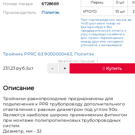
Пермь
0 шт
0
Номер товара
6728669
ИТОГО:
10 шт
2
Производитель
Политэк
При подтверждении заказа до
14:00 доставим товар из
Екатеринбурга без
предварительной оплаты к
утру следующего рабочего
дня. Сроки перемещения
между другими складами
уточняйте у менеджеров.
Тройник PPRC 63 9000000463, Политэк
Кратность продаж: 1
231,23 руб./шт
Купить
Описание
Тройники равнопроходные предназначены для
подключения к PPR трубопроводу дополнительного
ответвления с равным диаметром под углом 90о.
Являются наиболее широко применяемым фитингом
при монтаже полипропиленовых трубопроводных
систем.
Диаметр, мм - 32