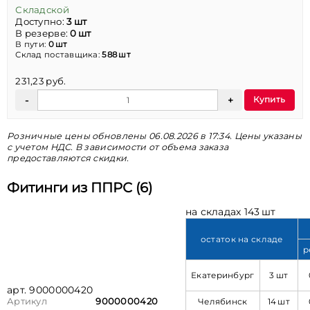
Складской
Доступно:
3 шт
В резерве:
0 шт
В пути:
0 шт
Склад поставщика:
588 шт
231,23 руб.
Купить
Розничные цены обновлены 06.08.2026 в 17:34. Цены указаны
с учетом НДС. В зависимости от объема заказа
предоставляются скидки.
Фитинги из ППРС (6)
на складах 143 шт
остаток на складе
р
Екатеринбург
3 шт
арт. 9000000420
Челябинск
14 шт
Артикул
9000000420