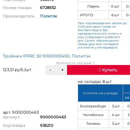
Пермь
0 шт
0
Номер товара
6728552
ИТОГО:
6 шт
0
Производитель
Политэк
При подтверждении заказа до
14:00 доставим товар из
Екатеринбурга без
предварительной оплаты к
утру следующего рабочего
дня. Сроки перемещения
между другими складами
уточняйте у менеджеров.
Тройник PPRC 50 9000000450, Политэк
Кратность продаж: 1
123,51 руб./шт
Купить
на складах 8 шт
остаток на складе
ре
Екатеринбург
3 шт
0
арт. 9000000463
Челябинск
4 шт
2
Артикул
9000000463
Тюмень
3 шт
0
Код товара
936210