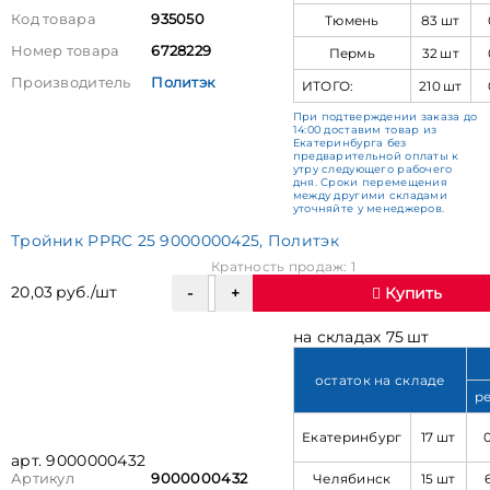
Код товара
935050
Тюмень
83 шт
Номер товара
6728229
Пермь
32 шт
Производитель
Политэк
ИТОГО:
210 шт
При подтверждении заказа до
14:00 доставим товар из
Екатеринбурга без
предварительной оплаты к
утру следующего рабочего
дня. Сроки перемещения
между другими складами
уточняйте у менеджеров.
Тройник PPRC 25 9000000425, Политэк
Кратность продаж: 1
20,03 руб./шт
Купить
на складах 75 шт
остаток на складе
р
Екатеринбург
17 шт
арт. 9000000432
Челябинск
15 шт
Артикул
9000000432