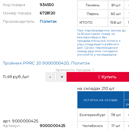
Код товара
934550
Тюмень
81 шт
Номер товара
6728120
Пермь
60 шт
Производитель
Политэк
ИТОГО:
158 шт
При подтверждении заказа до
14:00 доставим товар из
Екатеринбурга без
предварительной оплаты к
утру следующего рабочего
дня. Сроки перемещения
между другими складами
уточняйте у менеджеров.
Тройник PPRC 20 9000000420, Политэк
Кратность продаж: 1
11,49 руб./шт
Купить
на складах 210 шт
остаток на складе
р
Екатеринбург
78 шт
арт. 9000000425
Челябинск
17 шт
Артикул
9000000425