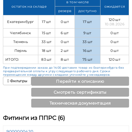
в том числе
остаток на складе
ожидается
резерв
доступно
120 шт
Екатеринбург
17 шт
0 шт
17 шт
10.08.2026
Челябинск
15 шт
6 шт
9 шт
0 шт
Тюмень
33 шт
0 шт
33 шт
0 шт
Пермь
18 шт
2 шт
16 шт
0 шт
ИТОГО:
83 шт
8 шт
75 шт
120 шт
При подтверждении заказа до 14:00 доставим товар из Екатеринбурга без
предварительной оплаты к утру следующего рабочего дня. Сроки
перемещения между другими складами уточняйте у менеджеров.
Фильтры
Перейти к описанию
Смотреть сертификаты
Техническая документация
Фитинги из ППРС (6)
9000000420