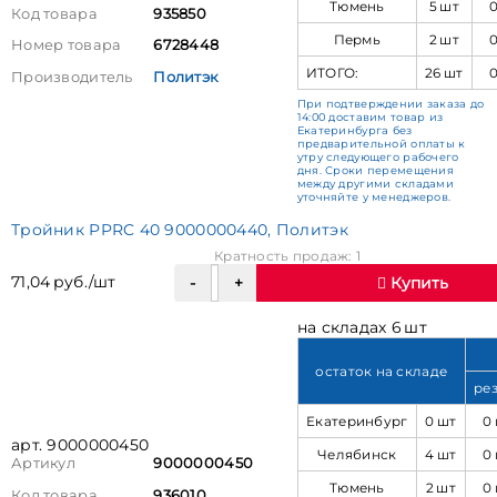
Тюмень
5 шт
Код товара
935850
Пермь
2 шт
Номер товара
6728448
ИТОГО:
26 шт
Производитель
Политэк
При подтверждении заказа до
14:00 доставим товар из
Екатеринбурга без
предварительной оплаты к
утру следующего рабочего
дня. Сроки перемещения
между другими складами
уточняйте у менеджеров.
Тройник PPRC 40 9000000440, Политэк
Кратность продаж: 1
71,04 руб./шт
Купить
на складах 6 шт
остаток на складе
ре
Екатеринбург
0 шт
0
арт. 9000000450
Челябинск
4 шт
0
Артикул
9000000450
Тюмень
2 шт
0
Код товара
936010