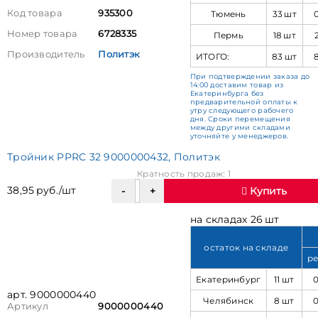
Код товара
935300
Тюмень
33 шт
Номер товара
6728335
Пермь
18 шт
Производитель
Политэк
ИТОГО:
83 шт
При подтверждении заказа до
14:00 доставим товар из
Екатеринбурга без
предварительной оплаты к
утру следующего рабочего
дня. Сроки перемещения
между другими складами
уточняйте у менеджеров.
Тройник PPRC 32 9000000432, Политэк
Кратность продаж: 1
38,95 руб./шт
Купить
на складах 26 шт
остаток на складе
ре
Екатеринбург
11 шт
арт. 9000000440
Челябинск
8 шт
Артикул
9000000440