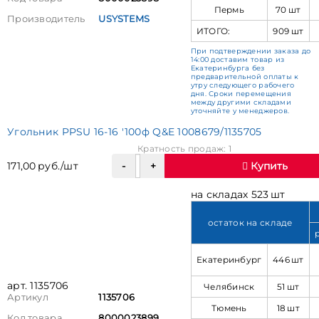
Пермь
70 шт
Производитель
USYSTEMS
ИТОГО:
909 шт
При подтверждении заказа до
14:00 доставим товар из
Екатеринбурга без
предварительной оплаты к
утру следующего рабочего
дня. Сроки перемещения
между другими складами
уточняйте у менеджеров.
Угольник PPSU 16-16 '100ф Q&E 1008679/1135705
Кратность продаж: 1
171,00 руб./шт
Купить
на складах 523 шт
остаток на складе
Екатеринбург
446 шт
арт. 1135706
Челябинск
51 шт
Артикул
1135706
Тюмень
18 шт
Код товара
8000023899