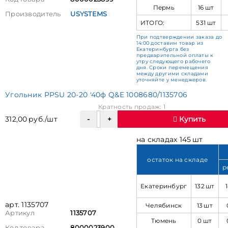
Пермь
16 шт
Производитель
USYSTEMS
ИТОГО:
531 шт
При подтверждении заказа до
14:00 доставим товар из
Екатеринбурга без
предварительной оплаты к
утру следующего рабочего
дня. Сроки перемещения
между другими складами
уточняйте у менеджеров.
Угольник PPSU 20-20 '40ф Q&E 1008680/1135706
Кратность продаж: 1
312,00 руб./шт
Купить
на складах 145 шт
остаток на складе
р
Екатеринбург
132 шт
арт. 1135707
Челябинск
13 шт
Артикул
1135707
Тюмень
0 шт
Код товара
8000023900