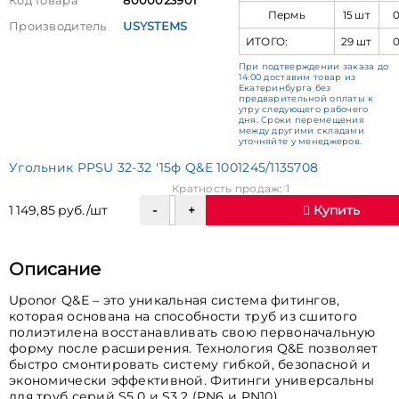
Код товара
8000023901
Пермь
15 шт
Производитель
USYSTEMS
ИТОГО:
29 шт
При подтверждении заказа до
14:00 доставим товар из
Екатеринбурга без
предварительной оплаты к
утру следующего рабочего
дня. Сроки перемещения
между другими складами
уточняйте у менеджеров.
Угольник PPSU 32-32 '15ф Q&E 1001245/1135708
Кратность продаж: 1
1 149,85 руб./шт
Купить
Описание
Uponor Q&E – это уникальная система фитингов,
которая основана на способности труб из сшитого
полиэтилена восстанавливать свою первоначальную
форму после расширения. Технология Q&E позволяет
быстро смонтировать систему гибкой, безопасной и
экономически эффективной. Фитинги универсальны
для труб серий S5,0 и S3,2 (PN6 и PN10).