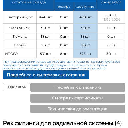
остаток на складе
ожидается
резерв
доступно
50 шт
Екатеринбург
446 шт
8 шт
438 шт
11.08.2026
Челябинск
51 шт
0 шт
51 шт
0 шт
Тюмень
18 шт
0 шт
18 шт
0 шт
Пермь
16 шт
0 шт
16 шт
0 шт
ИТОГО:
531 шт
8 шт
523 шт
50 шт
При подтверждении заказа до 14:00 доставим товар из Екатеринбурга без
предварительной оплаты к утру следующего рабочего дня. Сроки
перемещения между другими складами уточняйте у менеджеров.
Подробнее о системах снеготаяния
Фильтры
Перейти к описанию
Смотреть сертификаты
Техническая документация
Pex фитинги для радиальной системы (4)