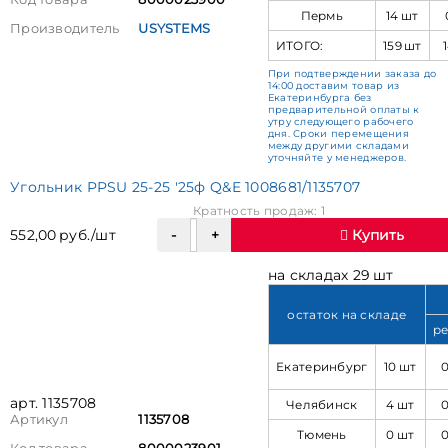
Пермь
14 шт
Производитель
USYSTEMS
ИТОГО:
159 шт
При подтверждении заказа до
14:00 доставим товар из
Екатеринбурга без
предварительной оплаты к
утру следующего рабочего
дня. Сроки перемещения
между другими складами
уточняйте у менеджеров.
Угольник PPSU 25-25 '25ф Q&E 1008681/1135707
Кратность продаж: 1
552,00 руб./шт
Купить
на складах 29 шт
остаток на складе
ре
Екатеринбург
10 шт
арт. 1135708
Челябинск
4 шт
Артикул
1135708
Тюмень
0 шт