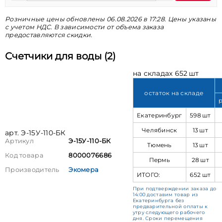
Розничные цены обновлены 06.08.2026 в 17:28. Цены указаны
с учетом НДС. В зависимости от объема заказа
предоставляются скидки.
Счетчики для воды (2)
на складах 652 шт
остаток на складе
Екатеринбург
598 шт
Челябинск
13 шт
арт. Э-15У-110-БК
Артикул
Э-15У-110-БК
Тюмень
13 шт
Код товара
8000076686
Пермь
28 шт
Производитель
Экомера
ИТОГО:
652 шт
При подтверждении заказа до
14:00 доставим товар из
Екатеринбурга без
предварительной оплаты к
утру следующего рабочего
дня. Сроки перемещения