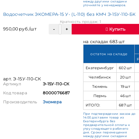
между другими складами
уточняйте у менеджеров.
Водосчетчик ЭКОМЕРА-15 У- (L-110) без КМЧ Э-15У-110-БК
Кратность продаж: 1
950,00 руб./шт
Купить
на складах 683 шт
остаток на складе
Екатеринбург
602 шт
Челябинск
20 шт
арт. Э-15У-110-СК
Артикул
Э-15У-110-СК
Тюмень
19 шт
Код товара
8000076687
Пермь
46 шт
Производитель
Экомера
ИТОГО:
687 шт
При подтверждении заказа до
14:00 доставим товар из
Екатеринбурга без
предварительной оплаты к
утру следующего рабочего
дня. Сроки перемещения
между другими складами