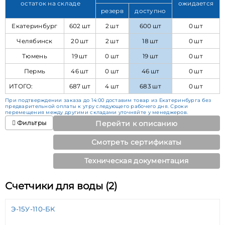
остаток на складе
ожидается
резерв
доступно
Екатеринбург
602 шт
2 шт
600 шт
0 шт
Челябинск
20 шт
2 шт
18 шт
0 шт
Тюмень
19 шт
0 шт
19 шт
0 шт
Пермь
46 шт
0 шт
46 шт
0 шт
ИТОГО:
687 шт
4 шт
683 шт
0 шт
При подтверждении заказа до 14:00 доставим товар из Екатеринбурга без
предварительной оплаты к утру следующего рабочего дня. Сроки
перемещения между другими складами уточняйте у менеджеров.
Фильтры
Перейти к описанию
Смотреть сертификаты
Техническая документация
Счетчики для воды (2)
Э-15У-110-БК