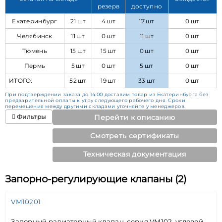
резерв
доступно
Екатеринбург
21 шт
4 шт
17 шт
0 шт
Челябинск
11 шт
0 шт
11 шт
0 шт
Тюмень
15 шт
15 шт
0 шт
0 шт
Пермь
5 шт
0 шт
5 шт
0 шт
ИТОГО:
52 шт
19 шт
33 шт
0 шт
При подтверждении заказа до 14:00 доставим товар из Екатеринбурга без
предварительной оплаты к утру следующего рабочего дня. Сроки
перемещения между другими складами уточняйте у менеджеров.
Фильтры
Перейти к описанию
Смотреть сертификаты
Техническая документация
Запорно-регулирующие клапаны (2)
VM10201
Запорный радиаторный клапан, серия VM102, угловой