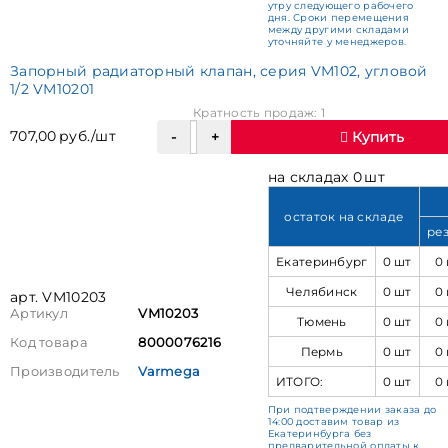
утру следующего рабочего
дня. Сроки перемещения
между другими складами
уточняйте у менеджеров.
Запорный радиаторный клапан, серия VM102, угловой
1/2 VM10201
Кратность продаж: 1
707,00 руб./шт
Купить
на складах 0 шт
остаток на складе
ре
Екатеринбург
0 шт
0
Челябинск
0 шт
0
арт. VM10203
Артикул
VM10203
Тюмень
0 шт
0
Код товара
8000076216
Пермь
0 шт
0
Производитель
Varmega
ИТОГО:
0 шт
0
При подтверждении заказа до
14:00 доставим товар из
Екатеринбурга без
предварительной оплаты к