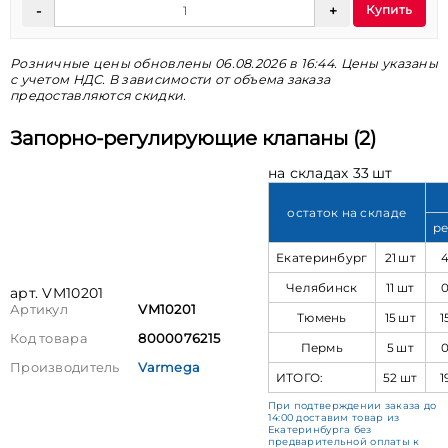
Купить
Розничные цены обновлены 06.08.2026 в 16:44. Цены указаны
с учетом НДС. В зависимости от объема заказа
предоставляются скидки.
Запорно-регулирующие клапаны (2)
на складах 33 шт
остаток на складе
ре
Екатеринбург
21 шт
Челябинск
11 шт
арт. VM10201
Артикул
VM10201
Тюмень
15 шт
1
Код товара
8000076215
Пермь
5 шт
Производитель
Varmega
ИТОГО:
52 шт
1
При подтверждении заказа до
14:00 доставим товар из
Екатеринбурга без
предварительной оплаты к